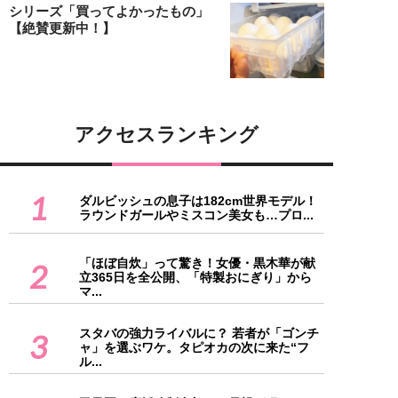
シリーズ「買ってよかったもの」
【絶賛更新中！】
アクセスランキング
1
ダルビッシュの息子は182cm世界モデル！
ラウンドガールやミスコン美女も…プロ...
「ほぼ自炊」って驚き！女優・黒木華が献
2
立365日を全公開、「特製おにぎり」から
マ...
スタバの強力ライバルに？ 若者が「ゴンチ
3
ャ」を選ぶワケ。タピオカの次に来た“フ
ル...