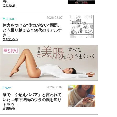
巻。...
こじらぶ
2026.08.07
Human
体力をつける“体力がない”問題、
どう乗り越える？50代のリアルす
ぎ...
まなたろう
2026.08.07
Love
陰で「くせえババア」と言われて
いた…年下彼氏のウラの顔を知り
トラウ...
古川諭香