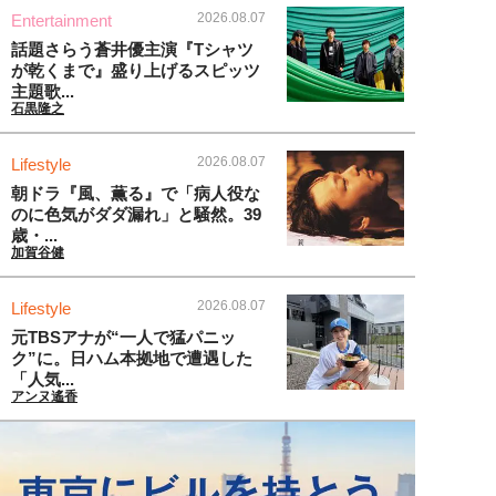
2026.08.07
Entertainment
話題さらう蒼井優主演『Tシャツ
が乾くまで』盛り上げるスピッツ
主題歌...
石黒隆之
2026.08.07
Lifestyle
朝ドラ『風、薫る』で「病人役な
のに色気がダダ漏れ」と騒然。39
歳・...
加賀谷健
2026.08.07
Lifestyle
元TBSアナが“一人で猛パニッ
ク”に。日ハム本拠地で遭遇した
「人気...
アンヌ遙香