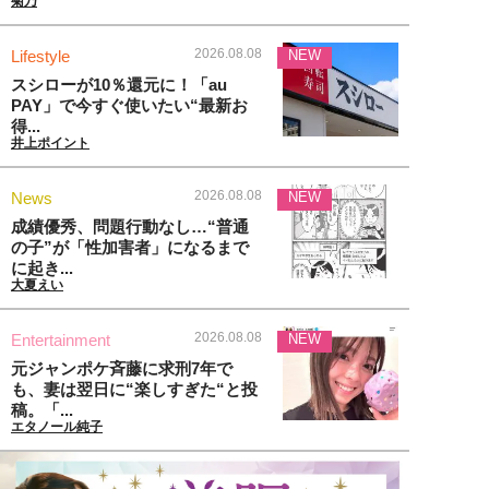
菊乃
2026.08.08
Lifestyle
NEW
スシローが10％還元に！「au
PAY」で今すぐ使いたい“最新お
得...
井上ポイント
2026.08.08
News
NEW
成績優秀、問題行動なし…“普通
の子”が「性加害者」になるまで
に起き...
大夏えい
2026.08.08
Entertainment
NEW
元ジャンポケ斉藤に求刑7年で
も、妻は翌日に“楽しすぎた“と投
稿。「...
エタノール純子