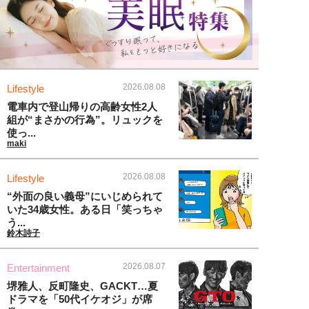
2026.08.08
Lifestyle
電車内で登山帰りの高齢女性2人
組が“まさかの行為”。リュックを
使っ...
maki
2026.08.08
Lifestyle
“外面の良い義母”にいじめられて
いた34歳女性。ある日「笑っちゃ
う...
鈴木詩子
2026.08.07
Entertainment
堺雅人、反町隆史、GACKT…夏
ドラマを「50代イケオジ」が席