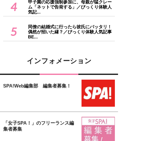
甲子園の応援強制参加に、母親が猛クレー
4
ム「ネットで告発する」／びっくり体験人
気記...
同僚の結婚式に行ったら彼氏にバッタリ！
5
偶然が招いた縁？／びっくり体験人気記事
BE...
インフォメーション
SPA!Web編集部 編集者募集！
「女子SPA！」のフリーランス編
集者募集