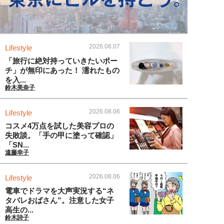
2026.08.07
Lifestyle
「旅行に絶対持っていきたいポー
チ」が無印にあった！ 濡れたもの
を入...
鈴木美奈子
2026.08.06
Lifestyle
コスメ4万点を試した美容プロの
失敗談。「手の甲に塗って確認」
「SN...
遠藤幸子
2026.08.06
Lifestyle
電車でドラマを大声実況する“ネ
タバレおばさん”。注意した女子
高生の...
鈴木詩子