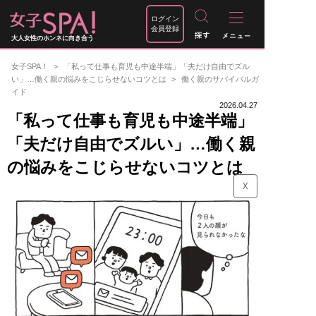
ログイン
会員登録
大人女性のホンネに向き合う
女子SPA！
「私って仕事も育児も中途半端」「夫だけ自由でズル
い」…働く親の悩みをこじらせないコツとは
働く親のサバイバルガ
イド
2026.04.27
「私って仕事も育児も中途半端」
「夫だけ自由でズルい」…働く親
の悩みをこじらせないコツとは
☓