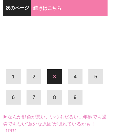
次のページ
続きはこちら
1
2
3
4
5
6
7
8
9
▶なんか顔色が悪い、いつもだるい…年齢でも過
労でもない“意外な原因”が隠れているかも！
［PR］