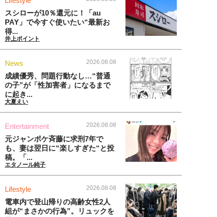
Lifestyle
スシローが10％還元に！「au
PAY」で今すぐ使いたい“最新お
得...
井上ポイント
2026.08.08
News
成績優秀、問題行動なし…“普通
の子”が「性加害者」になるまで
に起き...
大夏えい
2026.08.08
Entertainment
元ジャンポケ斉藤に求刑7年で
も、妻は翌日に“楽しすぎた“と投
稿。「...
エタノール純子
2026.08.08
Lifestyle
電車内で登山帰りの高齢女性2人
組が“まさかの行為”。リュックを