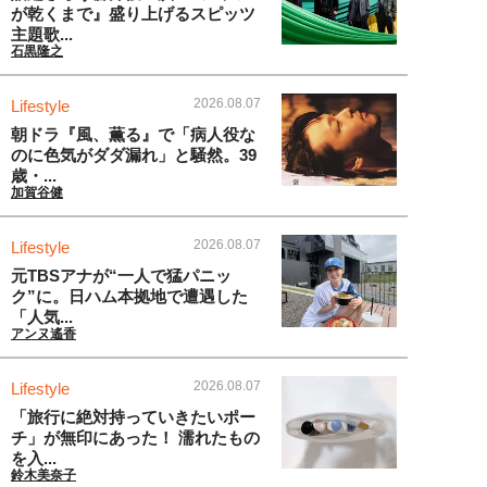
が乾くまで』盛り上げるスピッツ
主題歌...
石黒隆之
2026.08.07
Lifestyle
朝ドラ『風、薫る』で「病人役な
のに色気がダダ漏れ」と騒然。39
歳・...
加賀谷健
2026.08.07
Lifestyle
元TBSアナが“一人で猛パニッ
ク”に。日ハム本拠地で遭遇した
「人気...
アンヌ遙香
2026.08.07
Lifestyle
「旅行に絶対持っていきたいポー
チ」が無印にあった！ 濡れたもの
を入...
鈴木美奈子