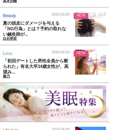
高木沙織
2026.08.09
Beauty
NEW
夏の頭皮にダメージを与える
「NG行為」とは？予約の取れな
い鍼灸師が...
白石明世
2026.08.08
Love
NEW
「初回デートした男性全員から断
られた」有名大卒34歳女性が、高
望み...
菊乃
2026.08.08