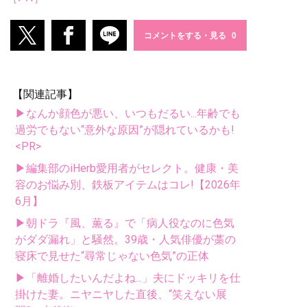
コメントをする・見る
【関連記事】
▶なんか顔色が悪い、いつもだるい...年齢でも
過労でもない“意外な原因”が隠れているかも!
<PR>
▶編集部のiHerb愛用者がセレクト。健康・美
容のお悩み別、鉄板アイテムはコレ!【2026年
6月】
▶朝ドラ『風、薫る』で「病人役なのに色気
がダダ漏れ」と騒然。39歳・人気俳優が藁の
寝床で見せた“尋常じゃない色気”の正体
▶「離婚したいんだよね...」夫にドッキリを仕
掛けた妻。ニヤニヤした直後、“笑えない展