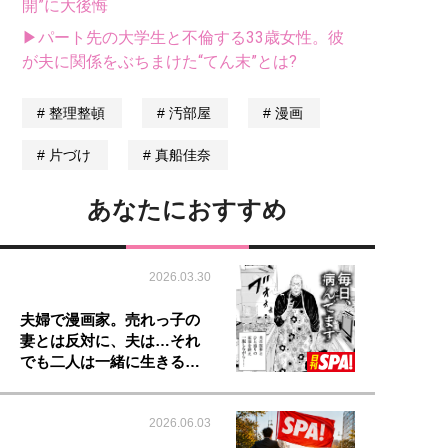
開”に大後悔
▶パート先の大学生と不倫する33歳女性。彼
が夫に関係をぶちまけた“てん末”とは?
整理整頓
汚部屋
漫画
片づけ
真船佳奈
あなたにおすすめ
2026.03.30
夫婦で漫画家。売れっ子の
妻とは反対に、夫は…それ
でも二人は一緒に生きる…
2026.06.03