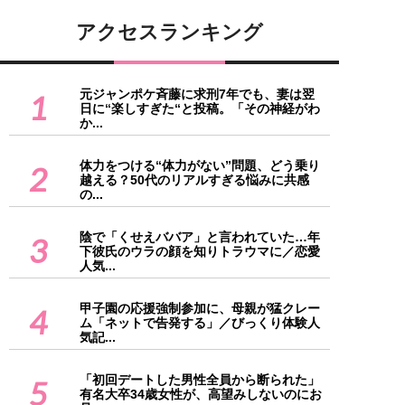
アクセスランキング
元ジャンポケ斉藤に求刑7年でも、妻は翌
1
日に“楽しすぎた“と投稿。「その神経がわ
か...
体力をつける“体力がない”問題、どう乗り
2
越える？50代のリアルすぎる悩みに共感
の...
陰で「くせえババア」と言われていた…年
3
下彼氏のウラの顔を知りトラウマに／恋愛
人気...
甲子園の応援強制参加に、母親が猛クレー
4
ム「ネットで告発する」／びっくり体験人
気記...
「初回デートした男性全員から断られた」
5
有名大卒34歳女性が、高望みしないのにお