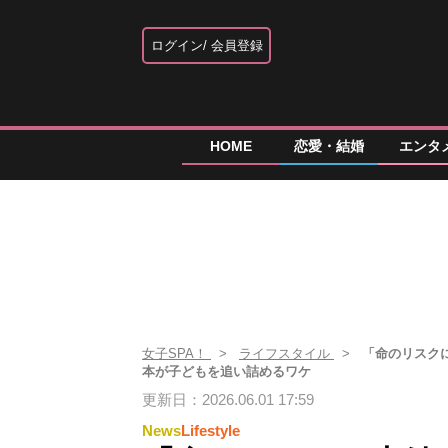
ログイン
会員登録
HOME
恋愛・結婚
エンタ
女子SPA！
ライフスタイル
「命のリスク
本が子どもを追い詰めるワケ
更新日：2026.06.01 17:59
News
Lifestyle