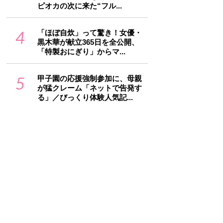
ピオカの次に来た“フル...
4
「ほぼ自炊」って驚き！女優・
黒木華が献立365日を全公開、
「特製おにぎり」からマ...
5
甲子園の応援強制参加に、母親
が猛クレーム「ネットで告発す
る」／びっくり体験人気記...