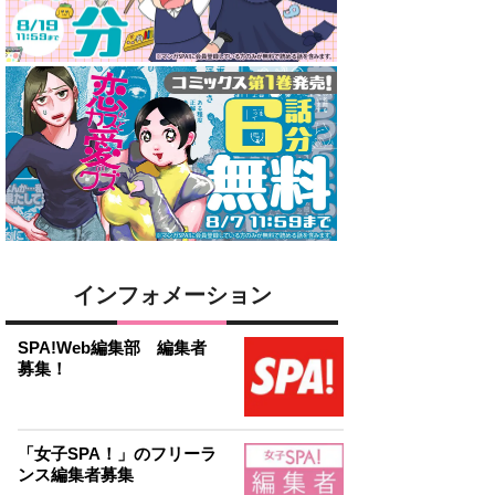
インフォメーション
SPA!Web編集部 編集者
募集！
「女子SPA！」のフリーラ
ンス編集者募集