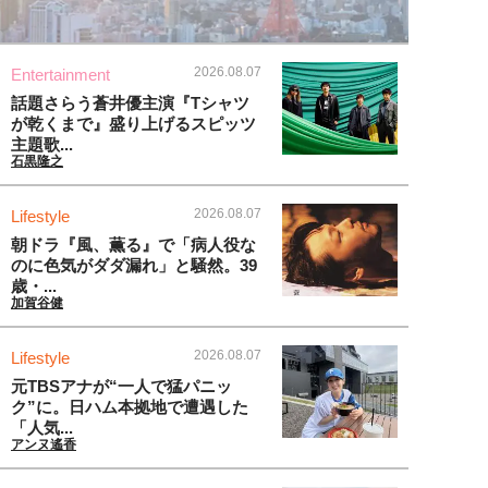
2026.08.07
Entertainment
話題さらう蒼井優主演『Tシャツ
が乾くまで』盛り上げるスピッツ
主題歌...
石黒隆之
2026.08.07
Lifestyle
朝ドラ『風、薫る』で「病人役な
のに色気がダダ漏れ」と騒然。39
歳・...
加賀谷健
2026.08.07
Lifestyle
元TBSアナが“一人で猛パニッ
ク”に。日ハム本拠地で遭遇した
「人気...
アンヌ遙香