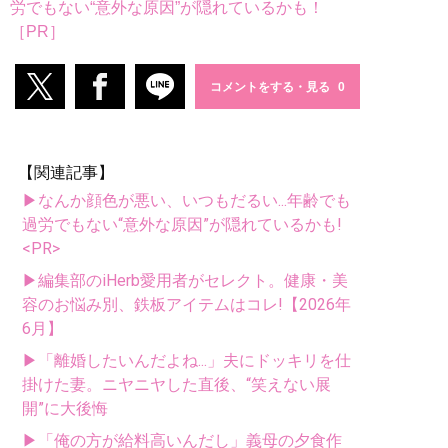
労でもない“意外な原因”が隠れているかも！
［PR］
コメントをする・見る
【関連記事】
▶なんか顔色が悪い、いつもだるい...年齢でも
過労でもない“意外な原因”が隠れているかも!
<PR>
▶編集部のiHerb愛用者がセレクト。健康・美
容のお悩み別、鉄板アイテムはコレ!【2026年
6月】
▶「離婚したいんだよね...」夫にドッキリを仕
掛けた妻。ニヤニヤした直後、“笑えない展
開”に大後悔
▶「俺の方が給料高いんだし」義母の夕食作