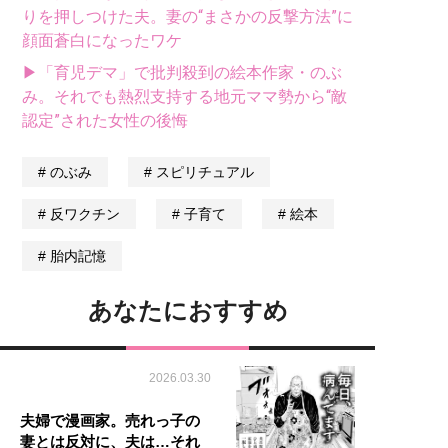
りを押しつけた夫。妻の“まさかの反撃方法”に
顔面蒼白になったワケ
▶「育児デマ」で批判殺到の絵本作家・のぶ
み。それでも熱烈支持する地元ママ勢から“敵
認定”された女性の後悔
のぶみ
スピリチュアル
反ワクチン
子育て
絵本
胎内記憶
あなたにおすすめ
2026.03.30
夫婦で漫画家。売れっ子の
妻とは反対に、夫は…それ