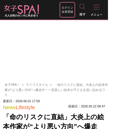
ログイン
会員登録
大人女性のホンネに向き合う
女子SPA！
ライフスタイル
「命のリスクに直結」大炎上の絵本作
家が“より悪い方向”へ爆走中！一見美しい絵本が子どもを追い詰めるワ
ケ
更新日：2026.06.01 17:59
News
Lifestyle
投稿日：2026.05.22 08:47
「命のリスクに直結」大炎上の絵
本作家が“より悪い方向”へ爆走