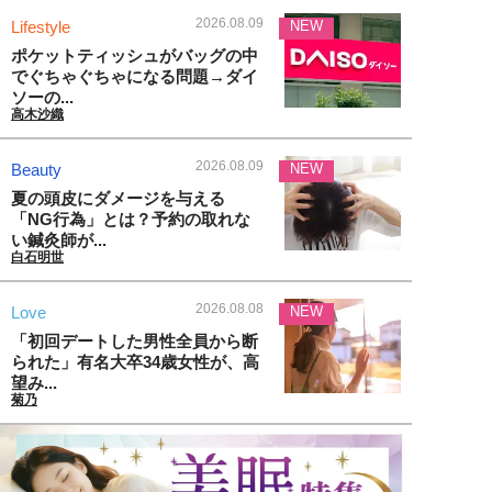
2026.08.09
Lifestyle
NEW
ポケットティッシュがバッグの中
でぐちゃぐちゃになる問題→ダイ
ソーの...
高木沙織
2026.08.09
Beauty
NEW
夏の頭皮にダメージを与える
「NG行為」とは？予約の取れな
い鍼灸師が...
白石明世
2026.08.08
Love
NEW
「初回デートした男性全員から断
られた」有名大卒34歳女性が、高
望み...
菊乃