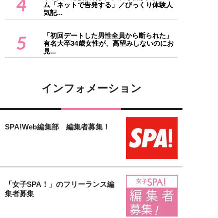
4
ム「ネットで告発する」／びっくり体験人
気記...
「初回デートした男性全員から断られた」
5
有名大卒34歳女性が、高望みしないのにお
見...
インフォメーション
SPA!Web編集部 編集者募集！
「女子SPA！」のフリーランス編
集者募集