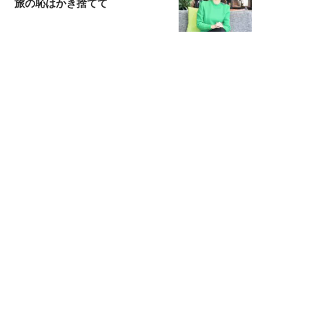
旅の恥はかき捨てて
スタイリスト角 佑宇子のファッション図
解
失敗しない日常オシャレ
元『渡鬼』子役・宇野なおみの
話そ、お茶しよっ元気出そ
宇垣美里が映画への想いを綴る
宇垣美里の沼落ちシネマ
松本穂香が映画愛を語ります