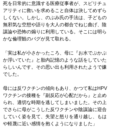
死を日常的に意識する医療従事者が、スピリチュ
アリティに救いを求めること自体は決してめずら
しくない。しかし、のぶみ氏の手法は、子どもの
無邪気な空想や語りを大人の都合でねじ曲げ、陰
謀論や恐怖の煽りに利用している。そこには明ら
かな倫理観のバグが見て取れる。
「実は私が小さかったころ、母に『お水でぷかぷ
か浮いていた』と胎内記憶のような話をしていた
らしいんです。その思い出も利用されたようで嫌
でした。
母には反ワクチンの傾向もあり、かつて私はHPV
ワクチンの接種を『副反応が心配だから』と止め
られ、適切な時期を逃してしまいました。その上
でさらに母がこうした反ワクチンや陰謀論に迎合
していく姿を見て、失望と怒りを通り越し、もは
や軽蔑に近い感情を抱くようになりました」