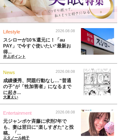
2026.08.08
Lifestyle
スシローが10％還元に！「au
PAY」で今すぐ使いたい“最新お
得...
井上ポイント
2026.08.08
News
成績優秀、問題行動なし…“普通
の子”が「性加害者」になるまで
に起き...
大夏えい
2026.08.08
Entertainment
元ジャンポケ斉藤に求刑7年で
も、妻は翌日に“楽しすぎた“と投
稿。「...
エタノール純子