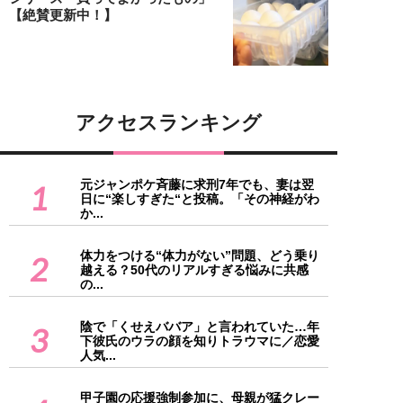
【絶賛更新中！】
アクセスランキング
元ジャンポケ斉藤に求刑7年でも、妻は翌
1
日に“楽しすぎた“と投稿。「その神経がわ
か...
体力をつける“体力がない”問題、どう乗り
2
越える？50代のリアルすぎる悩みに共感
の...
陰で「くせえババア」と言われていた…年
3
下彼氏のウラの顔を知りトラウマに／恋愛
人気...
甲子園の応援強制参加に、母親が猛クレー