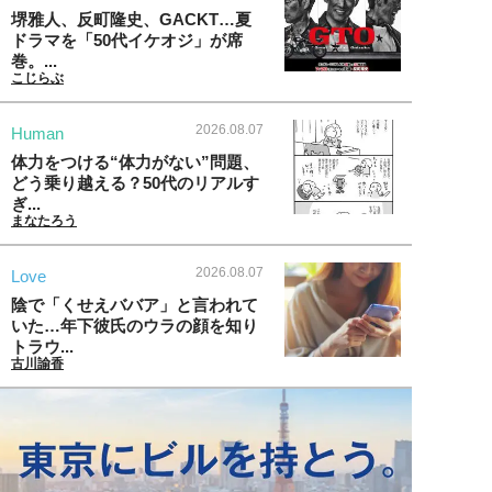
堺雅人、反町隆史、GACKT…夏
ドラマを「50代イケオジ」が席
巻。...
こじらぶ
2026.08.07
Human
体力をつける“体力がない”問題、
どう乗り越える？50代のリアルす
ぎ...
まなたろう
2026.08.07
Love
陰で「くせえババア」と言われて
いた…年下彼氏のウラの顔を知り
トラウ...
古川諭香