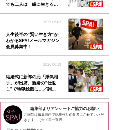
でも二人は一緒に生きる…
2026.06.03
人生後半の“賢い生き方”が
わかるSPA!メールマガジン
会員募集中！
2026.06.19
結婚式に新郎の元「浮気相
手」が出席。新婦の“仕返
し”で地獄絵図に…／調…