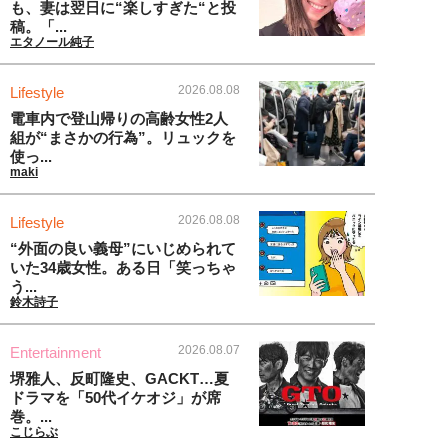
も、妻は翌日に“楽しすぎた“と投
稿。「...
エタノール純子
2026.08.08
Lifestyle
電車内で登山帰りの高齢女性2人
組が“まさかの行為”。リュックを
使っ...
maki
2026.08.08
Lifestyle
“外面の良い義母”にいじめられて
いた34歳女性。ある日「笑っちゃ
う...
鈴木詩子
2026.08.07
Entertainment
堺雅人、反町隆史、GACKT…夏
ドラマを「50代イケオジ」が席
巻。...
こじらぶ