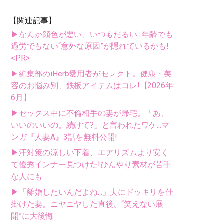
【関連記事】
▶なんか顔色が悪い、いつもだるい...年齢でも
過労でもない“意外な原因”が隠れているかも!
<PR>
▶編集部のiHerb愛用者がセレクト。健康・美
容のお悩み別、鉄板アイテムはコレ!【2026年
6月】
▶セックス中に不倫相手の妻が帰宅。「あ、
いいのいいの。続けて?」と言われたワケ...マ
ンガ『人妻A』3話を無料公開!
▶汗対策の涼しい下着、エアリズムより安く
て優秀インナー見つけた!ひんやり素材が苦手
な人にも
▶「離婚したいんだよね...」夫にドッキリを仕
掛けた妻。ニヤニヤした直後、“笑えない展
開”に大後悔