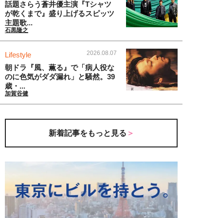
話題さらう蒼井優主演『Tシャツ
が乾くまで』盛り上げるスピッツ
主題歌...
石黒隆之
2026.08.07
Lifestyle
朝ドラ『風、薫る』で「病人役な
のに色気がダダ漏れ」と騒然。39
歳・...
加賀谷健
新着記事をもっと見る