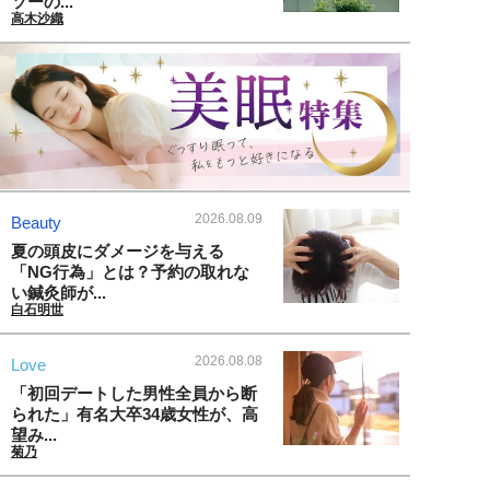
ソーの...
高木沙織
2026.08.09
Beauty
夏の頭皮にダメージを与える
「NG行為」とは？予約の取れな
い鍼灸師が...
白石明世
2026.08.08
Love
「初回デートした男性全員から断
られた」有名大卒34歳女性が、高
望み...
菊乃