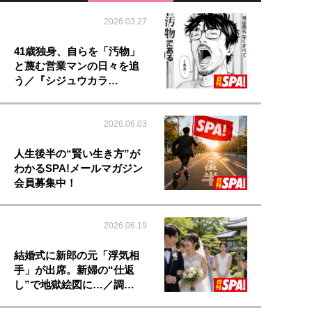
2026.03.27
41歳独身、自らを「汚物」
と蔑む営業マンの日々を追
う／『シジュウカラ…
2026.06.03
人生後半の“賢い生き方”が
わかるSPA!メールマガジン
会員募集中！
2026.06.19
結婚式に新郎の元「浮気相
手」が出席。新婦の“仕返
し”で地獄絵図に…／調…