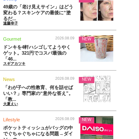
49歳の「老け見えサイン」はどう
変わる？スキンケアの最後に“塗
るだ...
遠藤幸子
2026.08.09
Gourmet
NEW
ドンキを4軒ハシゴしてようやく
ゲット。321円でコスパ最強の
「46...
スギアカツキ
2026.08.09
News
NEW
「わが子への性教育、何を話せば
いい？」専門家の“意外な答え”。
「教...
大夏えい
2026.08.09
Lifestyle
NEW
ポケットティッシュがバッグの中
でぐちゃぐちゃになる問題→ダイ