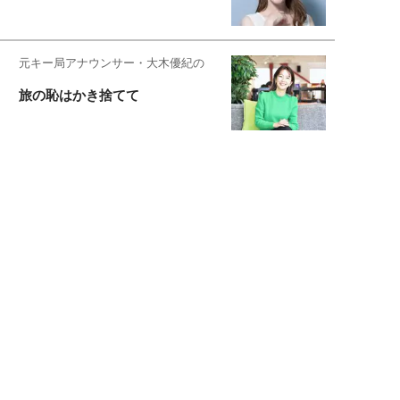
元キー局アナウンサー・大木優紀の
旅の恥はかき捨てて
スタイリスト角 佑宇子のファッション図
解
失敗しない日常オシャレ
元『渡鬼』子役・宇野なおみの
話そ、お茶しよっ元気出そ
宇垣美里が映画への想いを綴る