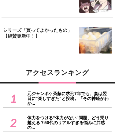
シリーズ「買ってよかったもの」
【絶賛更新中！】
アクセスランキング
元ジャンポケ斉藤に求刑7年でも、妻は翌
1
日に“楽しすぎた“と投稿。「その神経がわ
か...
体力をつける“体力がない”問題、どう乗り
2
越える？50代のリアルすぎる悩みに共感
の...