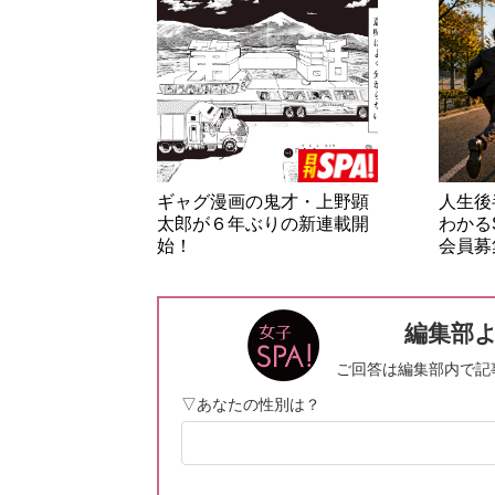
ギャグ漫画の鬼才・上野顕
人生後
太郎が６年ぶりの新連載開
わかる
始！
会員募