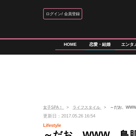
ログイン
会員登録
HOME
恋愛・結婚
エンタ
女子SPA！
ライフスタイル
～だお、WW
更新日：2017.05.26 16:54
Lifestyle
～だお、WWW…鳥