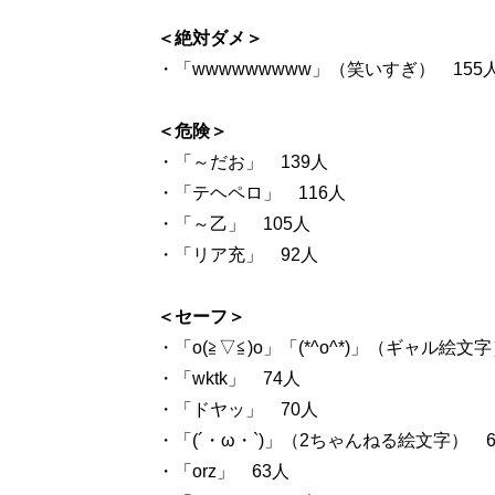
＜絶対ダメ＞
・「wwwwwwwww」（笑いすぎ） 155
＜危険＞
・「～だお」 139人
・「テヘペロ」 116人
・「～乙」 105人
・「リア充」 92人
＜セーフ＞
・「o(≧▽≦)o」「(*^o^*)」（ギャル絵文
・「wktk」 74人
・「ドヤッ」 70人
・「(´・ω・`)」（2ちゃんねる絵文字） 6
・「orz」 63人