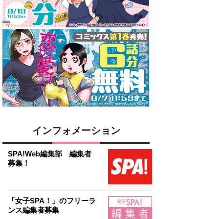
インフォメーション
SPA!Web編集部 編集者
募集！
「女子SPA！」のフリーラ
ンス編集者募集