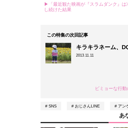
▶「最近観た映画が『スラムダンク』は冷め
し続けた結果
この特集の次回記事
キラキラネーム、D
2013.11.11
ビミョーな行動
SNS
おじさんLINE
アン
あ