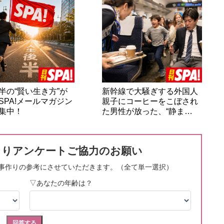
半の“賢い生き方”が
新幹線で大騒ぎする外国人
SPA!メールマガジン
親子にコーヒーをこぼされ
集中！
た男性が放った、“静ま…