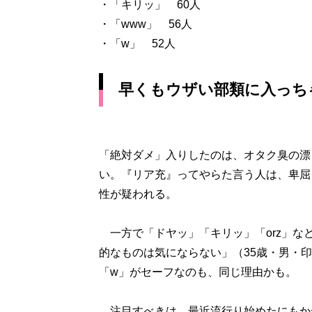
・「キリッ」 60人
・「www」 56人
・「w」 52人
早くもウザい部類に入っち
「絶対ダメ」入りしたのは、オタク臭の漂
い。『リア充』ってやらた言う人は、卑屈
性が疑われる。
一方で「ドヤッ」「キリッ」「orz」な
的なものは気にならない」（35歳・男・印
「w」がセーフなのも、同じ理由かも。
注目すべきは、最近流行り始めたにもか