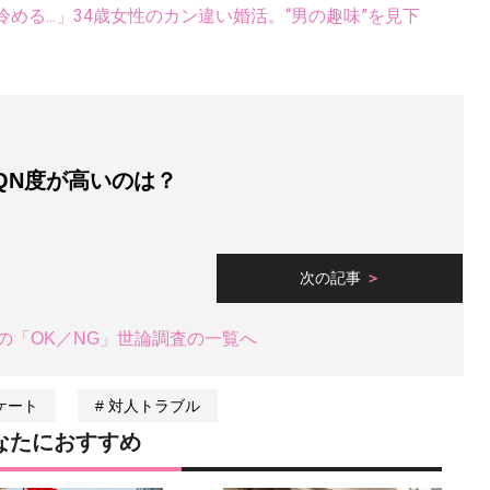
る...」34歳女性のカン違い婚活。“男の趣味”を見下
QN度が高いのは？
次の記事
の「OK／NG」世論調査の一覧へ
ケート
対人トラブル
なたにおすすめ