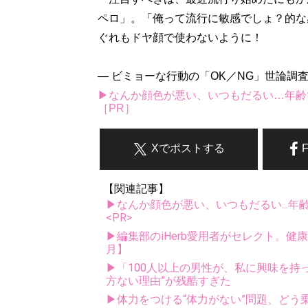
ペロ」。「俺って流行に敏感でしょ？的な
ぐれもドヤ顔で使わないように！
― ビミョーな行動の「OK／NG」世論調査
▶なんか顔色が悪い、いつもだるい…年齢
［PR］
Xでポストする
【関連記事】
▶なんか顔色が悪い、いつもだるい...年
<PR>
▶編集部のiHerb愛用者がセレクト。健
月】
▶「100人以上の男性が、私に興味を持
方ない理由”が残酷すぎた
▶体力をつける“体力がない”問題、どう