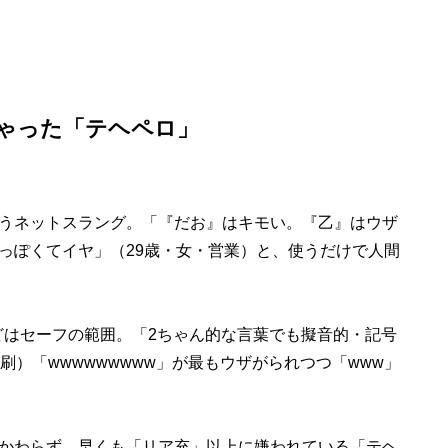
ゃった「テヘペロ」
うネットスラング。「『だお』はキモい。『乙』はウザ
っぽくてイヤ」（29歳・女・営業）と、使うだけで人間
どはセーフの範囲。「2ちゃん的な言葉でも擬音的・記号
刷）「wwwwwwwww」が最もウザがられつつ「www」
かわらず、早くも「リア充」以上に嫌われている「テヘ