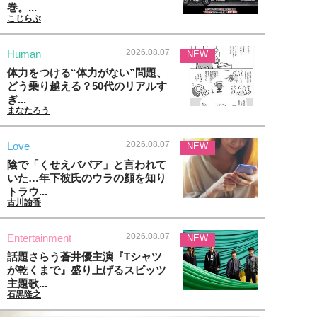
巻。...
こじらぶ
2026.08.07
Human
NEW
体力をつける“体力がない”問題、
どう乗り越える？50代のリアルす
ぎ...
まなたろう
2026.08.07
Love
NEW
陰で「くせえババア」と言われて
いた…年下彼氏のウラの顔を知り
トラウ...
古川諭香
2026.08.07
Entertainment
NEW
話題さらう蒼井優主演『Tシャツ
が乾くまで』盛り上げるスピッツ
主題歌...
石黒隆之