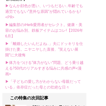
▶なんか顔色が悪い、いつもだるい...年齢でも
過労でもない“意外な原因”が隠れているかも!
<PR>
▶編集部のiHerb愛用者がセレクト。健康・美
容のお悩み別、鉄板アイテムはコレ!【2026年
6月】
▶「離婚したいんだよね...」夫にドッキリを仕
掛けた妻。ニヤニヤした直後、“笑えない展
開”に大後悔
▶体力をつける“体力がない”問題、どう乗り越
える?50代のリアルすぎる悩みに共感の声<漫
画>
▶「子どもの愛し方がわからない母親だって
いる」依存症だった母との壮絶な日々
この特集の次回記事