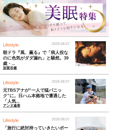
2026.08.07
Lifestyle
朝ドラ『風、薫る』で「病人役な
のに色気がダダ漏れ」と騒然。39
歳・...
加賀谷健
2026.08.07
Lifestyle
元TBSアナが“一人で猛パニッ
ク”に。日ハム本拠地で遭遇した
「人気...
アンヌ遙香
2026.08.07
Lifestyle
「旅行に絶対持っていきたいポー