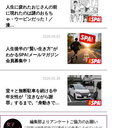
人生に疲れたおじさんの前
に現れたのは謎のおもち
ゃ・ウーピンだった！／
漫…
2026.06.03
人生後半の“賢い生き方”が
わかるSPA!メールマガジン
会員募集中！
2026.05.30
堂々と無断駐車を続ける中
年女性が「泣きながら謝
罪」するまで。“身動きで…