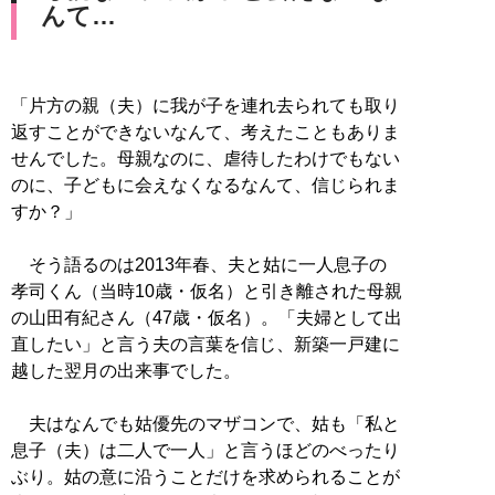
んて…
「片方の親（夫）に我が子を連れ去られても取り
返すことができないなんて、考えたこともありま
せんでした。母親なのに、虐待したわけでもない
のに、子どもに会えなくなるなんて、信じられま
すか？」
そう語るのは2013年春、夫と姑に一人息子の
孝司くん（当時10歳・仮名）と引き離された母親
の山田有紀さん（47歳・仮名）。「夫婦として出
直したい」と言う夫の言葉を信じ、新築一戸建に
越した翌月の出来事でした。
夫はなんでも姑優先のマザコンで、姑も「私と
息子（夫）は二人で一人」と言うほどのべったり
ぶり。姑の意に沿うことだけを求められることが