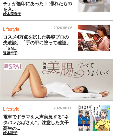
チ」が無印にあった！ 濡れたもの
を入...
鈴木美奈子
2026.08.06
Lifestyle
コスメ4万点を試した美容プロの
失敗談。「手の甲に塗って確認」
「SN...
遠藤幸子
2026.08.06
Lifestyle
電車でドラマを大声実況する“ネ
タバレおばさん”。注意した女子
高生の...
鈴木詩子