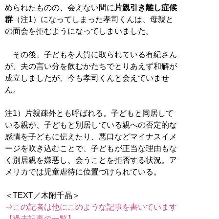
められたものの、会えない間に
片親引き離し症候
群
（注1）になってしまった孝司くんは、母親と
の面会を拒むようになってしまいました。
その後、子どもを人質に取られている有紀さん
が、夫の言い分を飲むかたちでとりあえず和解が
成立しましたが、今も孝司くんと会えていませ
ん。
注1）片親疎外とも呼ばれる。子どもと同居して
いる親が、子どもと別居している親への否定的な
感情を子どもに伝えたり、悪口などマイナスイメ
ージを吹き込むことで、子どもが正当な理由もな
く別居親を嫌悪し、会うことを拒否する状況。ア
メリカでは児童虐待に位置づけられている。
⇒この記者は他にこのような記事を書いています
【過去記事の一覧】