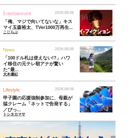
2026.08.06
Entertainment
「俺、マジで向いてないな」キス
マイ玉森裕太、TVer1000万再生...
こじらぶ
2026.08.06
News
「100ドル札は使えない!?」ハワ
イ移住の元テレ朝アナが驚い
た“最...
大木優紀
2026.08.06
Lifestyle
甲子園の応援強制参加に、母親が
猛クレーム「ネットで告発する」
／びっ...
トシタカマサ