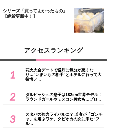
シリーズ「買ってよかったもの」
【絶賛更新中！】
アクセスランキング
花火大会デートで猛烈に気分が悪くな
1
り…“いまいちの相手”とホテルに行って大
後悔／...
2
ダルビッシュの息子は182cm世界モデル！
ラウンドガールやミスコン美女も…プロ...
スタバの強力ライバルに？ 若者が「ゴンチ
3
ャ」を選ぶワケ。タピオカの次に来た“フ
ル...