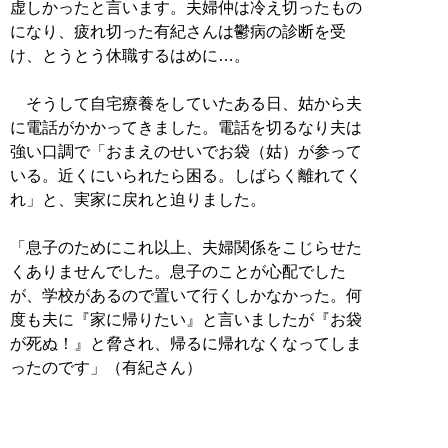
虚しかったと言います。夫婦仲は冷え切ったもの
になり、疲れ切った有紀さんは鬱病の診断を受
け、とうとう休職するはめに…。
そうして自宅療養をしていたある日、姑から夫
に電話がかかってきました。電話を切るなり夫は
強い口調で「おまえのせいでお袋（姑）が参って
いる。近くにいられたら困る。しばらく離れてく
れ」と、実家に戻れと迫りました。
「息子のためにこれ以上、夫婦関係をこじらせた
くありませんでした。息子のことが心配でした
が、学校があるので置いて行くしかなかった。何
度も夫に『家に帰りたい』と言いましたが『お袋
が死ぬ！』と脅され、帰るに帰れなくなってしま
ったのです」（有紀さん）