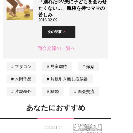
「別れたDV夫に子どもを会わせ
たくない…」親権を持つママの
苦しみ
2016.02.09
次の記事
面会交流の一覧へ
マザコン
児童虐待
嫁姑
木附千晶
片親引き離し症候群
片親疎外
離婚
面会交流
あなたにおすすめ
2025.11.24