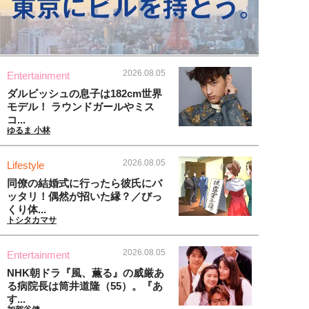
2026.08.05
Entertainment
ダルビッシュの息子は182cm世界
モデル！ ラウンドガールやミス
コ...
ゆるま 小林
2026.08.05
Lifestyle
同僚の結婚式に行ったら彼氏にバ
ッタリ！偶然が招いた縁？／びっ
くり体...
トシタカマサ
2026.08.05
Entertainment
NHK朝ドラ『風、薫る』の威厳あ
る病院長は筒井道隆（55）。『あ
す...