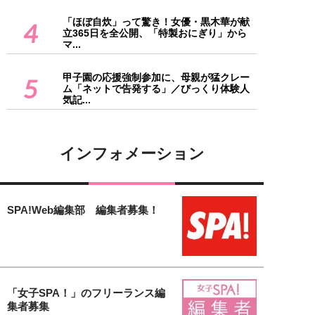
「ほぼ自炊」って驚き！女優・黒木華が献
4
立365日を全公開、「特製おにぎり」から
マ...
甲子園の応援強制参加に、母親が猛クレー
5
ム「ネットで告発する」／びっくり体験人
気記...
インフォメーション
SPA!Web編集部 編集者募集！
「女子SPA！」のフリーランス編
集者募集