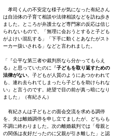
孝司くんの不安定な様子が気になった有紀さん
は自治体の子育て相談や法律相談などを訪ね歩き
ました。ところが弁護士など専門家の反応は信じ
られないもので、「無理に会おうとすると子ども
がよけい混乱する」「下手に動くとあなたがスト
ーカー扱いされる」などと言われました。
「『公平な第三者や裁判所なら分かってもらえ
る』と思っていたのに『
子どもを取り返すための
法律がない
。子どもが人質のようにあつかわれて
も、連れ去られてしまったら子どもを助けられな
い』と言うのです。絶望で目の前が真っ暗になり
ました」（有紀さん）
有紀さんは子どもとの面会交流を求める調停
を、夫は離婚調停を申し立てましたが、どちらも
不調に終わりました。次の離婚裁判では「母親と
の関係は友好だったのに父親が引き離した」と認