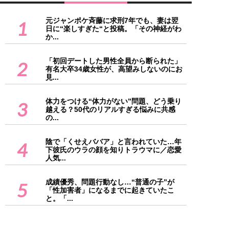
元ジャンポケ斉藤に求刑7年でも、妻は翌
1
日に“楽しすぎた“と投稿。「その神経がわ
か...
「初回デートした男性全員から断られた」
2
有名大卒34歳女性が、高望みしないのにお
見...
体力をつける“体力がない”問題、どう乗り
3
越える？50代のリアルすぎる悩みに共感
の...
陰で「くせえババア」と言われていた…年
4
下彼氏のウラの顔を知りトラウマに／恋愛
人気...
成績優秀、問題行動なし…“普通の子”が
5
「性加害者」になるまでに起きていたこ
と。「...