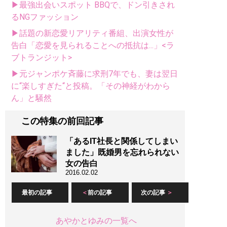
▶最強出会いスポット BBQで、ドン引きされ
るNGファッション
▶話題の新恋愛リアリティ番組、出演女性が
告白「恋愛を見られることへの抵抗は...」<ラ
ブトランジット>
▶元ジャンポケ斉藤に求刑7年でも、妻は翌日
に“楽しすぎた“と投稿。「その神経がわから
ん」と騒然
この特集の前回記事
「あるIT社長と関係してしまい
ました」既婚男を忘れられない
女の告白
2016.02.02
最初の記事
前の記事
次の記事
あやかとゆみの一覧へ