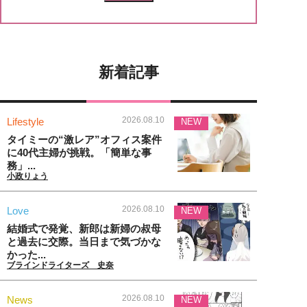
新着記事
2026.08.10
Lifestyle
NEW
タイミーの“激レア”オフィス案件
に40代主婦が挑戦。「簡単な事
務」...
小政りょう
2026.08.10
Love
NEW
結婚式で発覚、新郎は新婦の叔母
と過去に交際。当日まで気づかな
かった...
ブラインドライターズ 史奈
2026.08.10
News
NEW