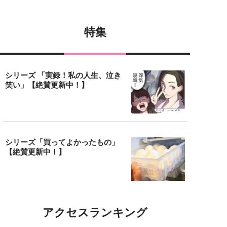
特集
シリーズ 「実録！私の人生、泣き
笑い」【絶賛更新中！】
シリーズ「買ってよかったもの」
【絶賛更新中！】
アクセスランキング