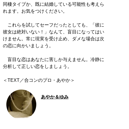
同棲タイプか、既に結婚している可能性も考えら
れます。お気をつけください。
これらを試してセーフだったとしても、「彼に
彼女は絶対いない！」なんて、盲目になってはい
けません。常に現実を受け止め、ダメな場合は次
の恋に向かいましょう。
盲目な恋はあなたに害しか与えません。冷静に
分析して正しい恋をしましょう。
＜TEXT／合コンのプロ・あやか＞
あやか＆ゆみ