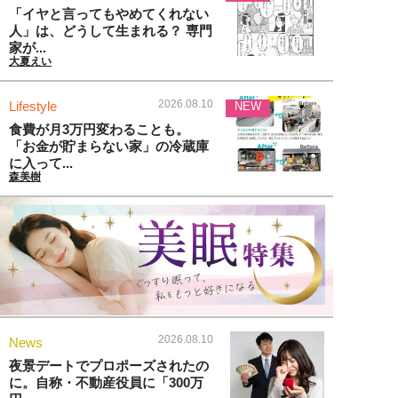
「イヤと言ってもやめてくれない
人」は、どうして生まれる？ 専門
家が...
大夏えい
2026.08.10
Lifestyle
NEW
食費が月3万円変わることも。
「お金が貯まらない家」の冷蔵庫
に入って...
森美樹
2026.08.10
News
夜景デートでプロポーズされたの
に。自称・不動産役員に「300万