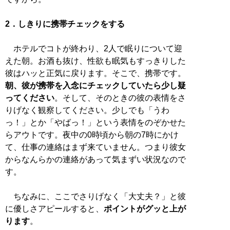
2．しきりに携帯チェックをする
ホテルでコトが終わり、2人で眠りについて迎
えた朝。お酒も抜け、性欲も眠気もすっきりした
彼はハッと正気に戻ります。そこで、携帯です。
朝、彼が携帯を入念にチェックしていたら少し疑
ってください
。そして、そのときの彼の表情をさ
りげなく観察してください。少しでも「うわ
っ！」とか「やばっ！」という表情をのぞかせた
らアウトです。夜中の0時頃から朝の7時にかけ
て、仕事の連絡はまず来ていません。つまり彼女
からなんらかの連絡があって気まずい状況なので
す。
ちなみに、ここでさりげなく「大丈夫？」と彼
に優しさアピールすると、
ポイントがグッと上が
ります
。