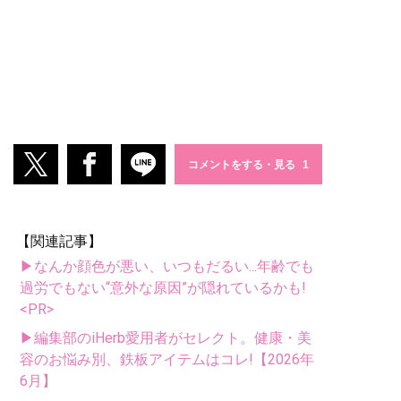
コメントをする・見る
【関連記事】
▶なんか顔色が悪い、いつもだるい...年齢でも
過労でもない“意外な原因”が隠れているかも!
<PR>
▶編集部のiHerb愛用者がセレクト。健康・美
容のお悩み別、鉄板アイテムはコレ!【2026年
6月】