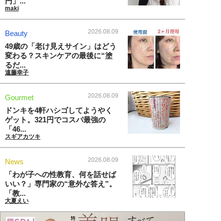
円」...
maki
2026.08.09
Beauty
49歳の「老け見えサイン」はどう
変わる？スキンケアの最後に“塗
るだ...
遠藤幸子
2026.08.09
Gourmet
ドンキを4軒ハシゴしてようやく
ゲット。321円でコスパ最強の
「46...
スギアカツキ
2026.08.09
News
「わが子への性教育、何を話せば
いい？」専門家の“意外な答え”。
「教...
大夏えい