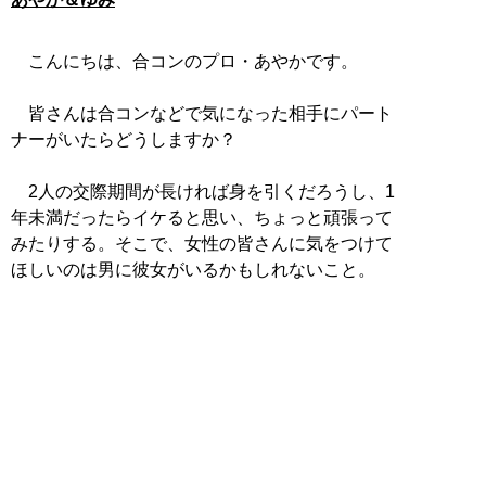
こんにちは、合コンのプロ・あやかです。
皆さんは合コンなどで気になった相手にパート
ナーがいたらどうしますか？
2人の交際期間が長ければ身を引くだろうし、1
年未満だったらイケると思い、ちょっと頑張って
みたりする。そこで、女性の皆さんに気をつけて
ほしいのは男に彼女がいるかもしれないこと。