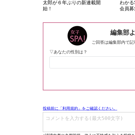
太郎が６年ぶりの新連載開
わかる
始！
会員募