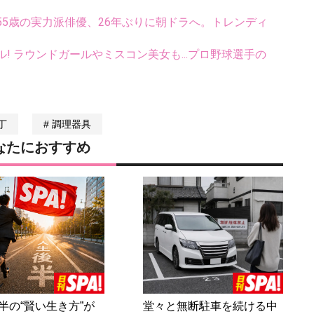
5歳の実力派俳優、26年ぶりに朝ドラへ。トレンディ
ル! ラウンドガールやミスコン美女も...プロ野球選手の
丁
調理器具
なたにおすすめ
半の“賢い生き方”が
堂々と無断駐車を続ける中