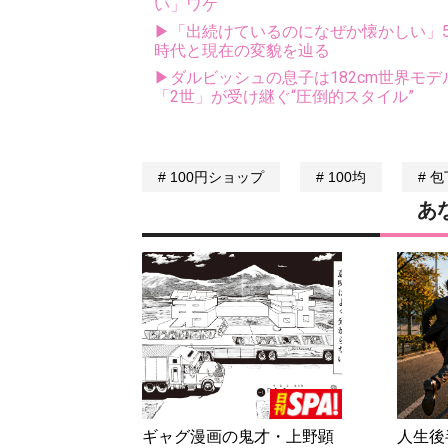
い」ワケ
▶「出続けているのになぜか懐かしい」5
時代と現在の変貌を辿る
▶ダルビッシュの息子は182cm世界モデ
「2世」が受け継ぐ“圧倒的スタイル”
100円ショップ
100均
包
あ
ギャグ漫画の鬼才・上野顕
人生後