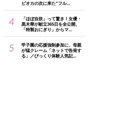
ピオカの次に来た“フル...
4
「ほぼ自炊」って驚き！女優・
黒木華が献立365日を全公開、
「特製おにぎり」からマ...
5
甲子園の応援強制参加に、母親
が猛クレーム「ネットで告発す
る」／びっくり体験人気記...