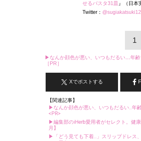
せるパスタ31皿
』（日本実
Twitter：
@sugiakatsuki12
1
▶なんか顔色が悪い、いつもだるい…年齢
［PR］
Xでポストする
【関連記事】
▶なんか顔色が悪い、いつもだるい...年
<PR>
▶編集部のiHerb愛用者がセレクト。健
月】
▶「どう見ても下着...」スリップドレ