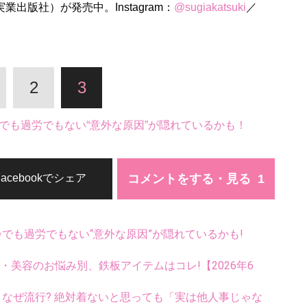
業出版社）が発売中。Instagram：
@sugiakatsuki
／
2
3
でも過労でもない“意外な原因”が隠れているかも！
コメントをする・見る
Facebookでシェア
齢でも過労でもない“意外な原因”が隠れているかも!
康・美容のお悩み別、鉄板アイテムはコレ!【2026年6
ス、なぜ流行? 絶対着ないと思っても「実は他人事じゃな