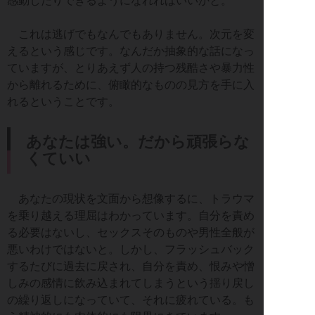
感動したりできるようになれればいいかと。
これは逃げでもなんでもありません。次元を変
えるという感じです。なんだか抽象的な話になっ
ていますが、とりあえず人の持つ残酷さや暴力性
から離れるために、俯瞰的なものの見方を手に入
れるということです。
あなたは強い。だから頑張らな
くていい
あなたの現状を文面から想像するに、トラウマ
を乗り越える理屈はわかっています。自分を責め
る必要はないし、セックスそのものや男性全般が
悪いわけではないと。しかし、フラッシュバック
するたびに過去に戻され、自分を責め、恨みや憎
しみの感情に飲み込まれてしまうという揺り戻し
の繰り返しになっていて、それに疲れている。も