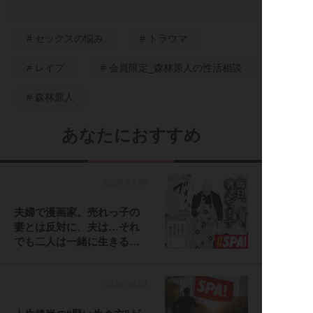
セックスの悩み
トラウマ
レイプ
会員限定_森林原人の性活相談
森林原人
あなたにおすすめ
2026.03.30
夫婦で漫画家。売れっ子の
妻とは反対に、夫は…それ
でも二人は一緒に生きる…
2026.06.03