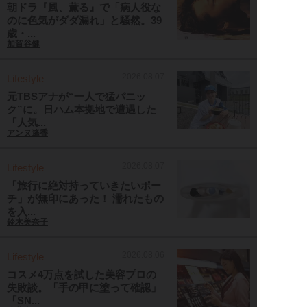
朝ドラ『風、薫る』で「病人役な
のに色気がダダ漏れ」と騒然。39
歳・...
加賀谷健
2026.08.07
Lifestyle
元TBSアナが“一人で猛パニッ
ク”に。日ハム本拠地で遭遇した
「人気...
アンヌ遙香
2026.08.07
Lifestyle
「旅行に絶対持っていきたいポー
チ」が無印にあった！ 濡れたもの
を入...
鈴木美奈子
2026.08.06
Lifestyle
コスメ4万点を試した美容プロの
失敗談。「手の甲に塗って確認」
「SN...