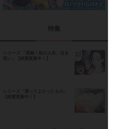
特集
シリーズ 「実録！私の人生、泣き
笑い」【絶賛更新中！】
シリーズ「買ってよかったもの」
【絶賛更新中！】