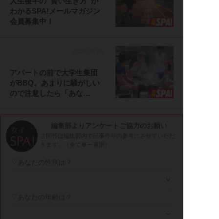
人生後半の“賢い生き方”が
わかるSPA!メールマガジン
会員募集中！
2026.06.06
アパートの前で大学生集団
がBBQ。あまりに騒がしい
ので注意したら「あな…