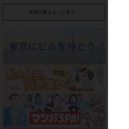
新着記事をもっと見る