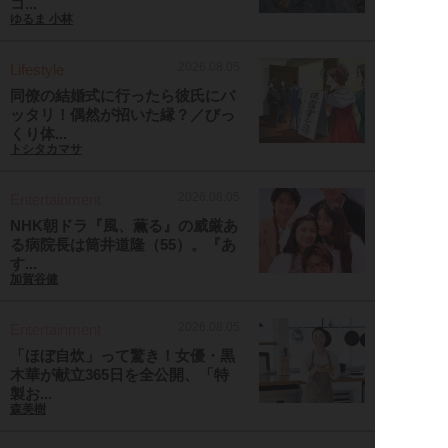
コ...
ゆるま 小林
2026.08.05
Lifestyle
同僚の結婚式に行ったら彼氏にバ
ッタリ！偶然が招いた縁？／びっ
くり体...
トシタカマサ
2026.08.05
Entertainment
NHK朝ドラ『風、薫る』の威厳あ
る病院長は筒井道隆（55）。『あ
す...
加賀谷健
2026.08.05
Entertainment
「ほぼ自炊」って驚き！女優・黒
木華が献立365日を全公開、「特
製お...
森美樹