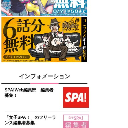
インフォメーション
SPA!Web編集部 編集者
募集！
「女子SPA！」のフリーラ
ンス編集者募集