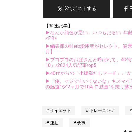
Xでポストする
【関連記事】
▶なんか顔色が悪い、いつもだるい...年
<PR>
▶編集部のiHerb愛用者がセレクト。健
月】
▶ブヨブヨのおばさんと呼ばれて、40代
10」/2024人気記事top5
▶40代からの「小腹満たしフード」。太
▶「俺、マジで向いてないな」キスマイ玉森
の脇道”や“2ヶ月で10キロ減量”を乗り越
ダイエット
トレーニング
運動
食事