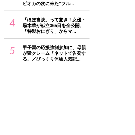
ピオカの次に来た“フル...
4
「ほぼ自炊」って驚き！女優・
黒木華が献立365日を全公開、
「特製おにぎり」からマ...
5
甲子園の応援強制参加に、母親
が猛クレーム「ネットで告発す
る」／びっくり体験人気記...