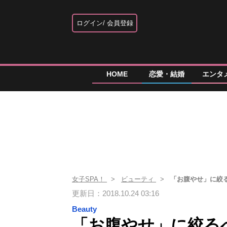
ログイン
会員登録
HOME
恋愛・結婚
エンタ
女子SPA！
ビューティ
「お腹やせ」に絞
更新日：2018.10.24 03:16
Beauty
「お腹やせ」に絞る