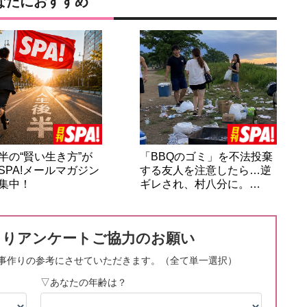
なたにおすすめ
半の“賢い生き方”が
「BBQのゴミ」を不法投棄
SPA!メールマガジン
する友人を注意したら…逆
集中！
ギレされ、村八分に。…