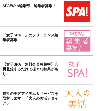
SPA!Web編集部 編集者募集！
「女子SPA！」のフリーランス編
集者募集
【女子SPA！無料会員募集中】会
員登録するだけで様々な特典がも
り...
貴社の美容アイテム＆サービスを
取材します！「大人の美活」タイ
アッ...