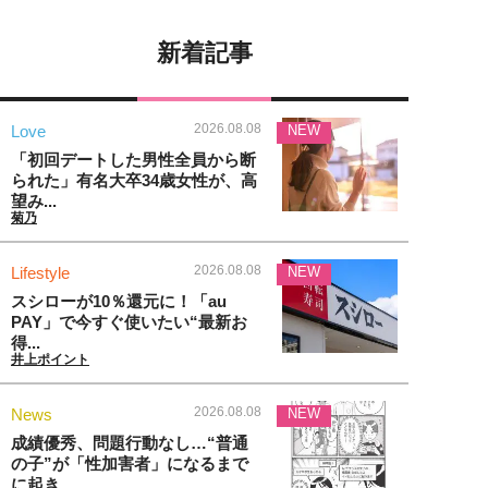
新着記事
2026.08.08
Love
NEW
「初回デートした男性全員から断
られた」有名大卒34歳女性が、高
望み...
菊乃
2026.08.08
Lifestyle
NEW
スシローが10％還元に！「au
PAY」で今すぐ使いたい“最新お
得...
井上ポイント
2026.08.08
News
NEW
成績優秀、問題行動なし…“普通
の子”が「性加害者」になるまで
に起き...