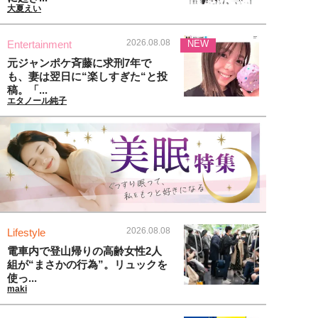
大夏えい
2026.08.08
Entertainment
NEW
元ジャンポケ斉藤に求刑7年で
も、妻は翌日に“楽しすぎた“と投
稿。「...
エタノール純子
2026.08.08
Lifestyle
電車内で登山帰りの高齢女性2人
組が“まさかの行為”。リュックを
使っ...
maki