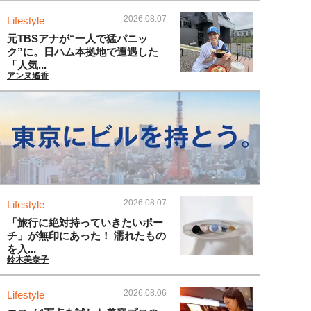
2026.08.07
Lifestyle
元TBSアナが“一人で猛パニッ
ク”に。日ハム本拠地で遭遇した
「人気...
アンヌ遙香
2026.08.07
Lifestyle
「旅行に絶対持っていきたいポー
チ」が無印にあった！ 濡れたもの
を入...
鈴木美奈子
2026.08.06
Lifestyle