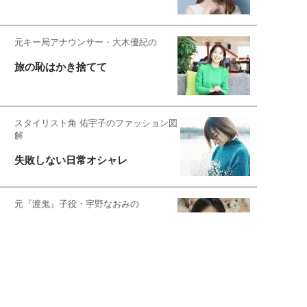
元キー局アナウンサー・大木優紀の
旅の恥はかき捨てて
スタイリスト角 佑宇子のファッション図
解
失敗しない日常オシャレ
元『渡鬼』子役・宇野なおみの
話そ、お茶しよっ元気出そ
宇垣美里が映画への想いを綴る