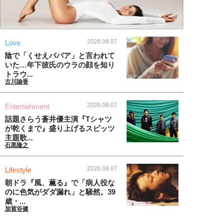
2026.08.07
Love
陰で「くせえババア」と言われて
いた…年下彼氏のウラの顔を知り
トラウ...
古川諭香
2026.08.07
Entertainment
話題さらう蒼井優主演『Tシャツ
が乾くまで』盛り上げるスピッツ
主題歌...
石黒隆之
2026.08.07
Lifestyle
朝ドラ『風、薫る』で「病人役な
のに色気がダダ漏れ」と騒然。39
歳・...
加賀谷健