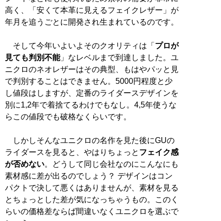
高く、「安くて本革に見えるフェイクレザー」が
年月を追うごとに開発され生まれているのです。
そして今年いよいよそのクオリティは「
プロが
見ても判別不能
」なレベルまで到達しました。ユ
ニクロのネオレザーはその典型、もはやパッと見
で判別することはできません。5000円程度と少
し値段はしますが、定番のライダースデザインを
別に1,2年で着捨てるわけでもなし。4,5年使うな
らこの値段でも破格なくらいです。
しかしそんなユニクロの名作を見た後にGUの
ライダースを見ると、やはりちょっと
フェイク感
が否めない
。どうして同じ会社なのにこんなにも
素材感に差が出るのでしょう？ デザインはコン
パクトで決して悪くはありませんが、素材を見る
とちょっとした差が気になっちゃうもの。このく
らいの価格差ならば間違いなくユニクロを選ぶで