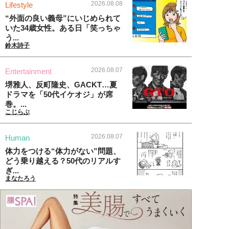
2026.08.08
Lifestyle
“外面の良い義母”にいじめられて
いた34歳女性。ある日「笑っちゃ
う...
鈴木詩子
2026.08.07
Entertainment
堺雅人、反町隆史、GACKT…夏
ドラマを「50代イケオジ」が席
巻。...
こじらぶ
2026.08.07
Human
体力をつける“体力がない”問題、
どう乗り越える？50代のリアルす
ぎ...
まなたろう