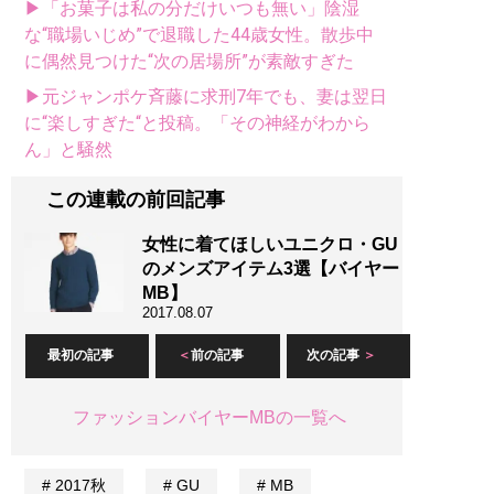
▶「お菓子は私の分だけいつも無い」陰湿
な“職場いじめ”で退職した44歳女性。散歩中
に偶然見つけた“次の居場所”が素敵すぎた
▶元ジャンポケ斉藤に求刑7年でも、妻は翌日
に“楽しすぎた“と投稿。「その神経がわから
ん」と騒然
この連載の前回記事
女性に着てほしいユニクロ・GU
のメンズアイテム3選【バイヤー
MB】
2017.08.07
最初の記事
前の記事
次の記事
ファッションバイヤーMBの一覧へ
2017秋
GU
MB