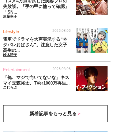
コスメ4万点を試した美容プロの
失敗談。「手の甲に塗って確認」
「SN...
遠藤幸子
2026.08.06
Lifestyle
電車でドラマを大声実況する“ネ
タバレおばさん”。注意した女子
高生の...
鈴木詩子
2026.08.06
Entertainment
「俺、マジで向いてないな」キス
マイ玉森裕太、TVer1000万再生...
こじらぶ
新着記事をもっと見る