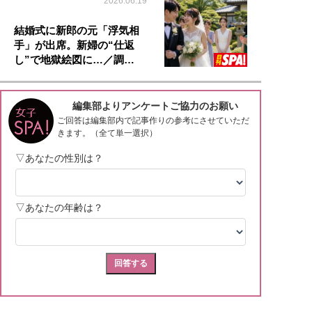
2026.06.19
結婚式に新郎の元「浮気相
手」が出席。新婦の“仕返
し”で地獄絵図に…／調…