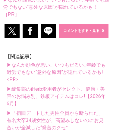
労でもない“意外な原因”が隠れているかも！
［PR］
コメントをする・見る
【関連記事】
▶なんか顔色が悪い、いつもだるい...年齢でも
過労でもない“意外な原因”が隠れているかも!
<PR>
▶編集部のiHerb愛用者がセレクト。健康・美
容のお悩み別、鉄板アイテムはコレ!【2026年
6月】
▶「初回デートした男性全員から断られた」
有名大卒34歳女性が、高望みしないのにお見
合いが全滅した“発言のクセ”