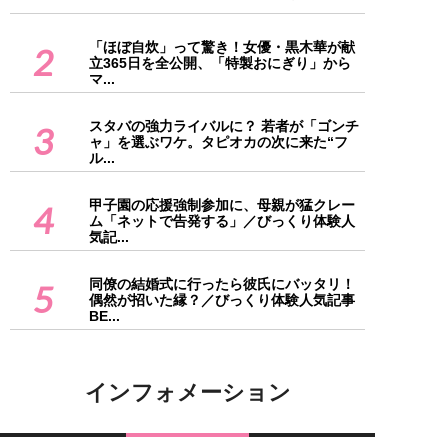
「ほぼ自炊」って驚き！女優・黒木華が献
2
立365日を全公開、「特製おにぎり」から
マ...
スタバの強力ライバルに？ 若者が「ゴンチ
3
ャ」を選ぶワケ。タピオカの次に来た“フ
ル...
甲子園の応援強制参加に、母親が猛クレー
4
ム「ネットで告発する」／びっくり体験人
気記...
同僚の結婚式に行ったら彼氏にバッタリ！
5
偶然が招いた縁？／びっくり体験人気記事
BE...
インフォメーション