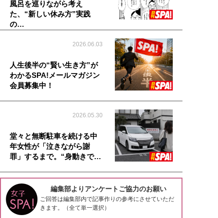
風呂を巡りながら考え
た、“新しい休み方”実践
の…
2026.06.03
人生後半の“賢い生き方”が
わかるSPA!メールマガジン
会員募集中！
2026.05.30
堂々と無断駐車を続ける中
年女性が「泣きながら謝
罪」するまで。“身動きで…