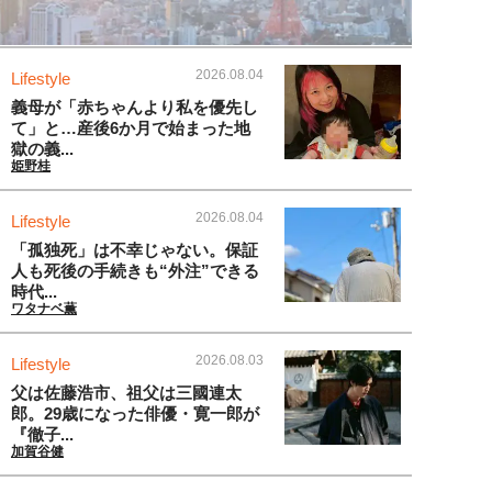
2026.08.04
Lifestyle
義母が「赤ちゃんより私を優先し
て」と…産後6か月で始まった地
獄の義...
姫野桂
2026.08.04
Lifestyle
「孤独死」は不幸じゃない。保証
人も死後の手続きも“外注”できる
時代...
ワタナベ薫
2026.08.03
Lifestyle
父は佐藤浩市、祖父は三國連太
郎。29歳になった俳優・寛一郎が
『徹子...
加賀谷健