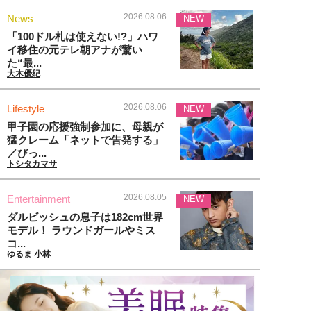
2026.08.06
News
NEW
「100ドル札は使えない!?」ハワ
イ移住の元テレ朝アナが驚い
た“最...
大木優紀
2026.08.06
Lifestyle
NEW
甲子園の応援強制参加に、母親が
猛クレーム「ネットで告発する」
／びっ...
トシタカマサ
2026.08.05
Entertainment
NEW
ダルビッシュの息子は182cm世界
モデル！ ラウンドガールやミス
コ...
ゆるま 小林