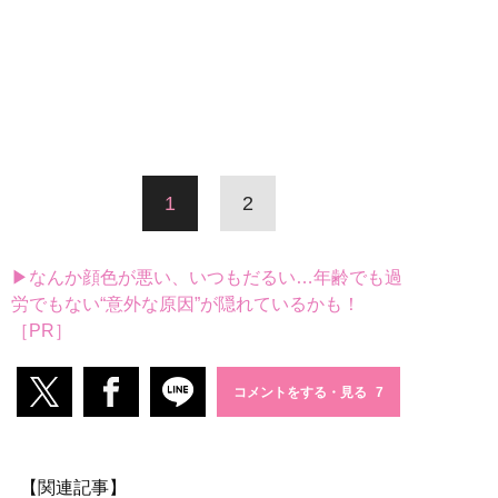
1
2
▶なんか顔色が悪い、いつもだるい…年齢でも過
労でもない“意外な原因”が隠れているかも！
［PR］
コメントをする・見る
【関連記事】