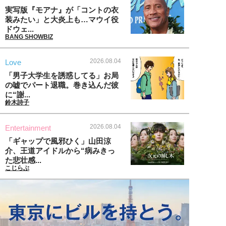
実写版『モアナ』が「コントの衣
装みたい」と大炎上も…マウイ役
ドウェ...
BANG SHOWBIZ
2026.08.04
Love
「男子大学生を誘惑してる」お局
の嘘でパート退職。巻き込んだ彼
に“謝...
鈴木詩子
2026.08.04
Entertainment
「ギャップで風邪ひく」山田涼
介、王道アイドルから“病みきっ
た悲壮感...
こじらぶ