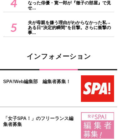
4
なった俳優・寛一郎が『徹子の部屋』で見
せ...
夫が母親を嫌う理由がわからなかった私→
5
ある日“決定的瞬間”を目撃。さらに衝撃の
事...
インフォメーション
SPA!Web編集部 編集者募集！
「女子SPA！」のフリーランス編
集者募集