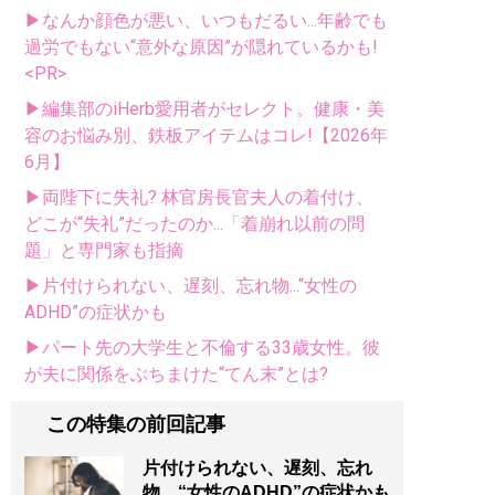
▶なんか顔色が悪い、いつもだるい...年齢でも
過労でもない“意外な原因”が隠れているかも!
<PR>
▶編集部のiHerb愛用者がセレクト。健康・美
容のお悩み別、鉄板アイテムはコレ!【2026年
6月】
▶両陛下に失礼? 林官房長官夫人の着付け、
どこが“失礼”だったのか...「着崩れ以前の問
題」と専門家も指摘
▶片付けられない、遅刻、忘れ物...“女性の
ADHD”の症状かも
▶パート先の大学生と不倫する33歳女性。彼
が夫に関係をぶちまけた“てん末”とは?
この特集の前回記事
片付けられない、遅刻、忘れ
物…“女性のADHD”の症状かも