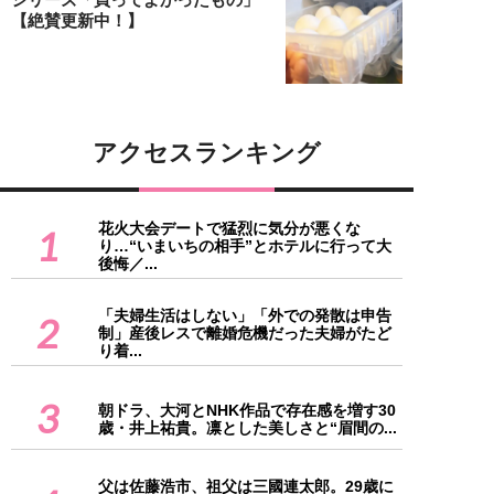
【絶賛更新中！】
アクセスランキング
花火大会デートで猛烈に気分が悪くな
1
り…“いまいちの相手”とホテルに行って大
後悔／...
「夫婦生活はしない」「外での発散は申告
2
制」産後レスで離婚危機だった夫婦がたど
り着...
3
朝ドラ、大河とNHK作品で存在感を増す30
歳・井上祐貴。凛とした美しさと“眉間の...
父は佐藤浩市、祖父は三國連太郎。29歳に