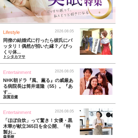
2026.08.05
Lifestyle
同僚の結婚式に行ったら彼氏にバ
ッタリ！偶然が招いた縁？／びっ
くり体...
トシタカマサ
2026.08.05
Entertainment
NHK朝ドラ『風、薫る』の威厳あ
る病院長は筒井道隆（55）。『あ
す...
加賀谷健
2026.08.05
Entertainment
「ほぼ自炊」って驚き！女優・黒
木華が献立365日を全公開、「特
製お...
森美樹