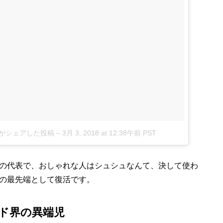
icial)がシェアした投稿
–
3月 3, 2018 at 12:38午前 PST
の代表で、おしゃれな人はシュシュなんて、決して使わ
の最先端として復活です。
ド界の異端児