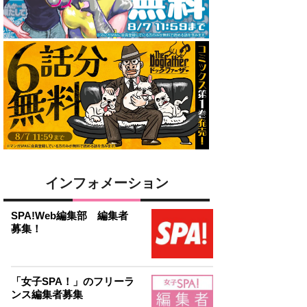
インフォメーション
SPA!Web編集部 編集者
募集！
「女子SPA！」のフリーラ
ンス編集者募集