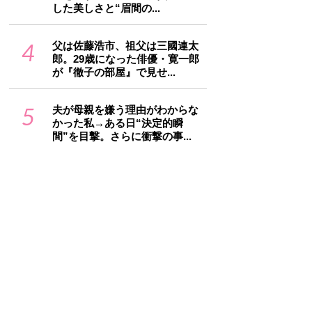
した美しさと“眉間の...
4
父は佐藤浩市、祖父は三國連太
郎。29歳になった俳優・寛一郎
が『徹子の部屋』で見せ...
5
夫が母親を嫌う理由がわからな
かった私→ある日“決定的瞬
間”を目撃。さらに衝撃の事...