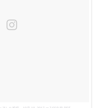
)がシェアした投稿
–
10月 10, 2017 at 7:55午前 PDT