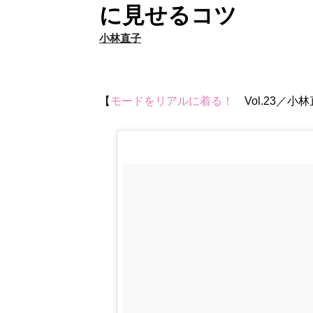
に見せるコツ
小林直子
【
モードをリアルに着る！
Vol.23／小