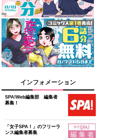
インフォメーション
SPA!Web編集部 編集者
募集！
「女子SPA！」のフリーラ
ンス編集者募集