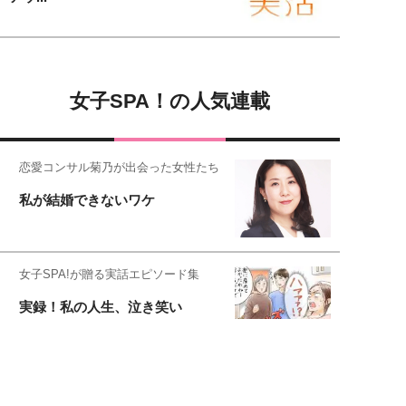
女子SPA！の人気連載
恋愛コンサル菊乃が出会った女性たち
私が結婚できないワケ
女子SPA!が贈る実話エピソード集
実録！私の人生、泣き笑い
元局アナ・アラフォー、アンヌ遙香の