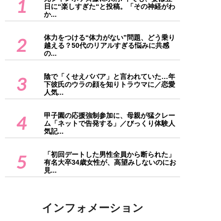
1
日に“楽しすぎた“と投稿。「その神経がわ
か...
体力をつける“体力がない”問題、どう乗り
2
越える？50代のリアルすぎる悩みに共感
の...
陰で「くせえババア」と言われていた…年
3
下彼氏のウラの顔を知りトラウマに／恋愛
人気...
甲子園の応援強制参加に、母親が猛クレー
4
ム「ネットで告発する」／びっくり体験人
気記...
「初回デートした男性全員から断られた」
5
有名大卒34歳女性が、高望みしないのにお
見...
インフォメーション