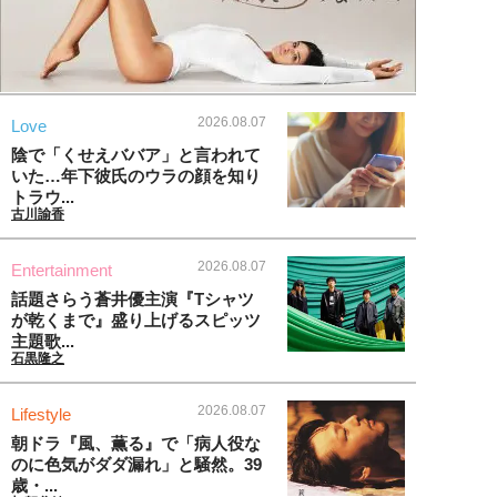
2026.08.07
Love
陰で「くせえババア」と言われて
いた…年下彼氏のウラの顔を知り
トラウ...
古川諭香
2026.08.07
Entertainment
話題さらう蒼井優主演『Tシャツ
が乾くまで』盛り上げるスピッツ
主題歌...
石黒隆之
2026.08.07
Lifestyle
朝ドラ『風、薫る』で「病人役な
のに色気がダダ漏れ」と騒然。39
歳・...