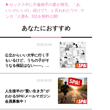
▶セックス中に不倫相手の妻が帰宅。「あ、
いいのいいの。続けて?」と言われたワケ...マ
ンガ『人妻A』3話を無料公開!
あなたにおすすめ
2026.03.08
公立からいい大学に行く子
もいるけど、うちの子がそ
うなる保証はない――。…
2026.06.03
人生後半の“賢い生き方”が
わかるSPA!メールマガジン
会員募集中！