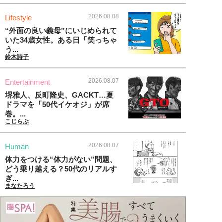
2026.08.08
Lifestyle
“外面の良い義母”にいじめられて
いた34歳女性。ある日「笑っちゃ
う...
鈴木詩子
2026.08.07
Entertainment
堺雅人、反町隆史、GACKT…夏
ドラマを「50代イケオジ」が席
巻。...
こじらぶ
2026.08.07
Human
体力をつける“体力がない”問題、
どう乗り越える？50代のリアルす
ぎ...
まなたろう