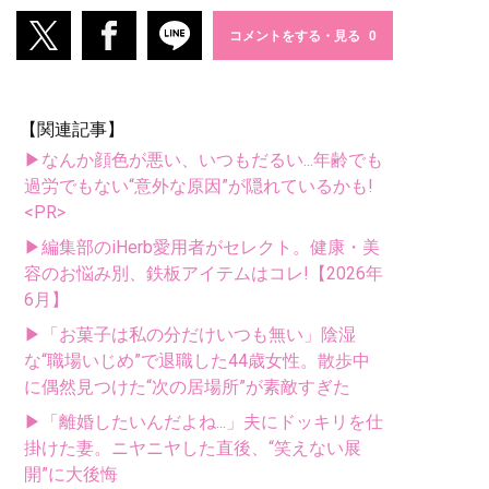
コメントをする・見る
【関連記事】
▶なんか顔色が悪い、いつもだるい...年齢でも
過労でもない“意外な原因”が隠れているかも!
<PR>
▶編集部のiHerb愛用者がセレクト。健康・美
容のお悩み別、鉄板アイテムはコレ!【2026年
6月】
▶「お菓子は私の分だけいつも無い」陰湿
な“職場いじめ”で退職した44歳女性。散歩中
に偶然見つけた“次の居場所”が素敵すぎた
▶「離婚したいんだよね...」夫にドッキリを仕
掛けた妻。ニヤニヤした直後、“笑えない展
開”に大後悔