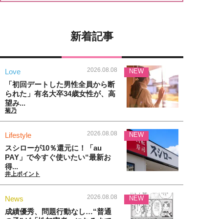
新着記事
2026.08.08
Love
NEW
「初回デートした男性全員から断
られた」有名大卒34歳女性が、高
望み...
菊乃
2026.08.08
Lifestyle
NEW
スシローが10％還元に！「au
PAY」で今すぐ使いたい“最新お
得...
井上ポイント
2026.08.08
News
NEW
成績優秀、問題行動なし…“普通