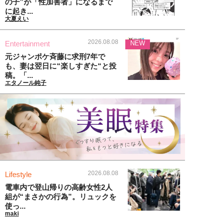
の子”が「性加害者」になるまで
に起き...
大夏えい
2026.08.08
Entertainment
NEW
元ジャンポケ斉藤に求刑7年で
も、妻は翌日に“楽しすぎた“と投
稿。「...
エタノール純子
2026.08.08
Lifestyle
電車内で登山帰りの高齢女性2人
組が“まさかの行為”。リュックを
使っ...
maki