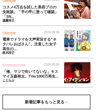
Lifestyle
コスメ4万点を試した美容プロの
失敗談。「手の甲に塗って確認」
「SN...
遠藤幸子
2026.08.06
Lifestyle
電車でドラマを大声実況する“ネ
タバレおばさん”。注意した女子
高生の...
鈴木詩子
2026.08.06
Entertainment
「俺、マジで向いてないな」キス
マイ玉森裕太、TVer1000万再生...
こじらぶ
新着記事をもっと見る