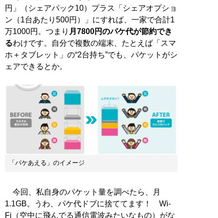
円」（シェアパック10）プラス「シェアオプショ
ン（1台あたり500円）」にすれば、一家で合計1
万1000円。つまり
月7800円のパケ代が節約でき
る
わけです。自分で複数の端末、たとえば「スマ
ホ＋タブレット」の“2台持ち”でも、パケットがシ
ェアできるとか。
「パケあえる」のイメージ
今回、私自身のパケット量を調べたら、月
1.1GB。うわ、パケ代ドブに捨ててます！ Wi-
Fi（空中に飛んでる通信電波みたいなもの）がな