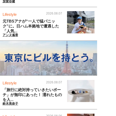
加賀谷健
2026.08.07
Lifestyle
元TBSアナが“一人で猛パニッ
ク”に。日ハム本拠地で遭遇した
「人気...
アンヌ遙香
2026.08.07
Lifestyle
「旅行に絶対持っていきたいポー
チ」が無印にあった！ 濡れたもの
を入...
鈴木美奈子
2026.08.06