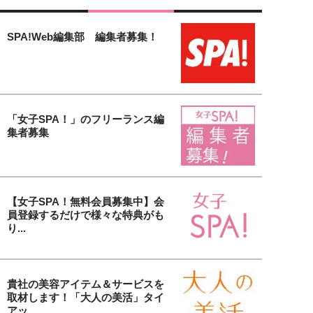
SPA!Web編集部 編集者募集！
「女子SPA！」のフリーランス編
集者募集
【女子SPA！無料会員募集中】会
員登録するだけで様々な特典がも
り...
貴社の美容アイテム＆サービスを
取材します！「大人の美活」タイ
アッ...