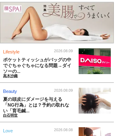
2026.08.09
Lifestyle
ポケットティッシュがバッグの中
でぐちゃぐちゃになる問題→ダイ
ソーの...
高木沙織
2026.08.09
Beauty
夏の頭皮にダメージを与える
「NG行為」とは？予約の取れな
い「育毛鍼...
白石明世
2026.08.08
Love