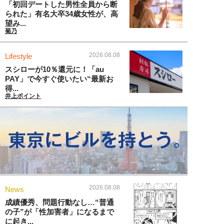
「初回デートした男性全員から断
られた」有名大卒34歳女性が、高
望み...
菊乃
2026.08.08
Lifestyle
スシローが10％還元に！「au
PAY」で今すぐ使いたい“最新お
得...
井上ポイント
2026.08.08
News
成績優秀、問題行動なし…“普通
の子”が「性加害者」になるまで
に起き...