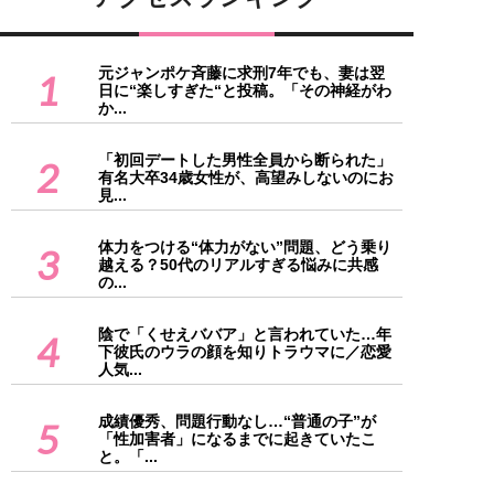
元ジャンポケ斉藤に求刑7年でも、妻は翌
1
日に“楽しすぎた“と投稿。「その神経がわ
か...
「初回デートした男性全員から断られた」
2
有名大卒34歳女性が、高望みしないのにお
見...
体力をつける“体力がない”問題、どう乗り
3
越える？50代のリアルすぎる悩みに共感
の...
陰で「くせえババア」と言われていた…年
4
下彼氏のウラの顔を知りトラウマに／恋愛
人気...
成績優秀、問題行動なし…“普通の子”が
5
「性加害者」になるまでに起きていたこ
と。「...