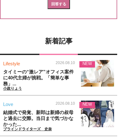
新着記事
2026.08.10
Lifestyle
NEW
タイミーの“激レア”オフィス案件
に40代主婦が挑戦。「簡単な事
務」...
小政りょう
2026.08.10
Love
NEW
結婚式で発覚、新郎は新婦の叔母
と過去に交際。当日まで気づかな
かった...
ブラインドライターズ 史奈