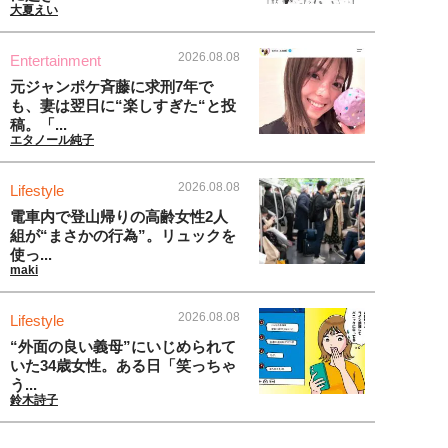
大夏えい
2026.08.08
Entertainment
元ジャンポケ斉藤に求刑7年で
も、妻は翌日に“楽しすぎた“と投
稿。「...
エタノール純子
2026.08.08
Lifestyle
電車内で登山帰りの高齢女性2人
組が“まさかの行為”。リュックを
使っ...
maki
2026.08.08
Lifestyle
“外面の良い義母”にいじめられて
いた34歳女性。ある日「笑っちゃ
う...
鈴木詩子