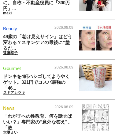
に。自称・不動産役員に「300万
円」...
maki
2026.08.09
Beauty
49歳の「老け見えサイン」はどう
変わる？スキンケアの最後に“塗
るだ...
遠藤幸子
2026.08.09
Gourmet
ドンキを4軒ハシゴしてようやく
ゲット。321円でコスパ最強の
「46...
スギアカツキ
2026.08.09
News
「わが子への性教育、何を話せば
いい？」専門家の“意外な答え”。
「教...
大夏えい