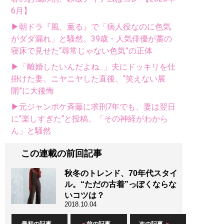
6月】
▶朝ドラ『風、薫る』で「病人役なのに色気
がダダ漏れ」と騒然。39歳・人気俳優が藁の
寝床で見せた“尋常じゃない色気”の正体
▶「離婚したいんだよね...」夫にドッキリを仕
掛けた妻。ニヤニヤした直後、“笑えない展
開”に大後悔
▶元ジャンポケ斉藤に求刑7年でも、妻は翌日
に“楽しすぎた“と投稿。「その神経がわから
ん」と騒然
この連載の前回記事
秋冬のトレンド、70年代スタイ
ル。“ただの古着”っぽくならな
いコツは？
2018.10.04
最初の記事
前の記事
次の記事