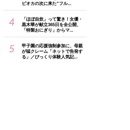
ピオカの次に来た“フル...
4
「ほぼ自炊」って驚き！女優・
黒木華が献立365日を全公開、
「特製おにぎり」からマ...
5
甲子園の応援強制参加に、母親
が猛クレーム「ネットで告発す
る」／びっくり体験人気記...