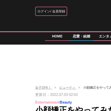
ログイン
会員登録
HOME
恋愛・結婚
エンタ
女子SPA！
ビューティ
小顔矯正をやって
更新日：2022.07.03 02:02
Entertainment
Beauty
小顔矯正をやってみ