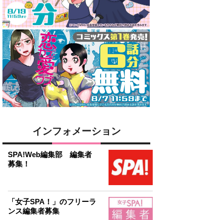
インフォメーション
SPA!Web編集部 編集者
募集！
「女子SPA！」のフリーラ
ンス編集者募集