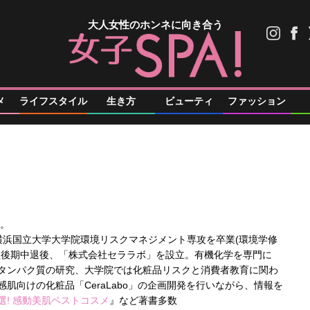
大人女性のホンネに向き合う
メ
ライフスタイル
生き方
ビューティ
ファッション
)。
年に横浜国立大学大学院環境リスクマネジメント専攻を卒業(環境学修
程後期中退後、「株式会社セララボ」を設立。有機化学を専門に
タンパク質の研究、大学院では化粧品リスクと消費者教育に関わ
肌向けの化粧品「CeraLabo」の企画開発を行いながら、情報を
選! 感動美肌ベストコスメ
』など著書多数