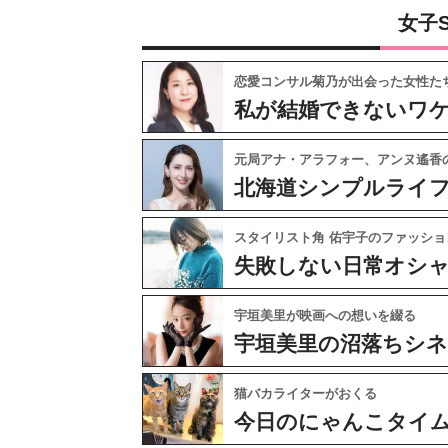
女子
恋愛コンサル菊乃が出会った女性た
私が結婚できないワ
元局アナ・アラフォー、アンヌ遙香
北海道シンプルライ
スタイリスト角 佑宇子のファッショ
失敗しない日常オシ
宇垣美里が映画への想いを綴る
宇垣美里の沼落ちシ
猫バカライターがおくる
今日のにゃんこタイ