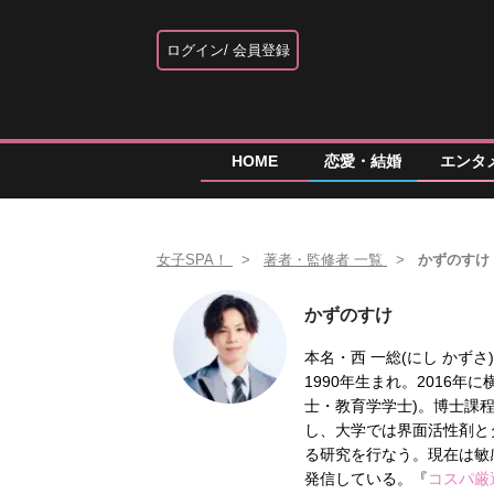
ログイン
会員登録
HOME
恋愛・結婚
エンタ
女子SPA！
著者・監修者 一覧
かずのすけ
かずのすけ
本名・西 一総(にし かずさ
1990年生まれ。2016
士・教育学学士)。博士課
し、大学では界面活性剤と
る研究を行なう。現在は敏感
発信している。『
コスパ厳