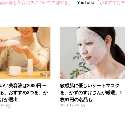
品評論と美容化学についてのぼやき
」、YouTube 「
かずのすけチ
いい美容液は2000円〜
敏感肌に優しいシートマスク
る。おすすめ3つを、か
を、かずのすけさんが厳選。1
けが選出
枚61円の名品も
.14
2021.12.24