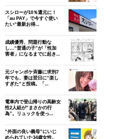
スシローが10％還元に！
「au PAY」で今すぐ使い
たい“最新お得...
成績優秀、問題行動な
し…“普通の子”が「性加
害者」になるまでに起き...
元ジャンポケ斉藤に求刑7
年でも、妻は翌日に“楽し
すぎた“と投稿。「...
電車内で登山帰りの高齢女
性2人組が“まさかの行
為”。リュックを使っ...
“外面の良い義母”にいじ
められていた34歳女性。