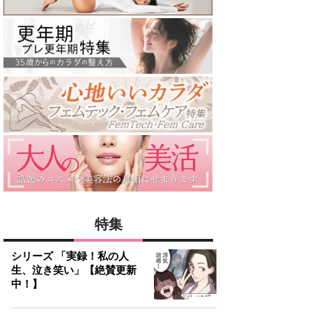
特集
シリーズ 「実録！私の人
生、泣き笑い」【絶賛更新
中！】