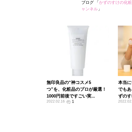
ブログ 「
かずのすけの化粧
ャンネル
」
無印良品の“神コスメ5
本当に
つ”を、化粧品のプロが厳選！
でもあ
1000円前後ですごい実...
ずのす
2022.02.16
2022.02