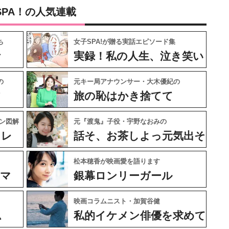
SPA！の人気連載
ち
女子SPA!が贈る実話エピソード集
ケ
実録！私の人生、泣き笑い
の
元キー局アナウンサー・大木優紀の
フ
旅の恥はかき捨てて
ン図解
元『渡鬼』子役・宇野なおみの
ャレ
話そ、お茶しよっ元気出そ
松本穂香が映画愛を語ります
ネマ
銀幕ロンリーガール
映画コラムニスト・加賀谷健
ム
私的イケメン俳優を求めて