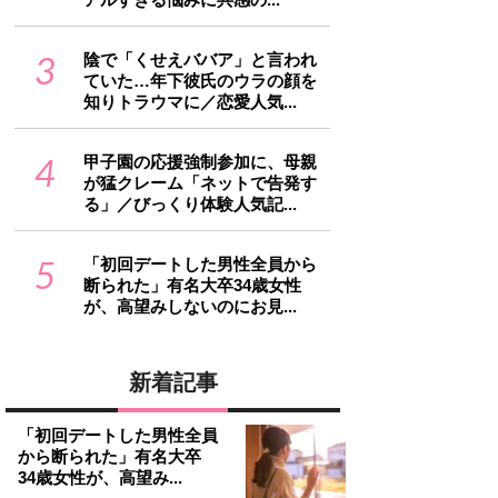
3
陰で「くせえババア」と言われ
ていた…年下彼氏のウラの顔を
知りトラウマに／恋愛人気...
4
甲子園の応援強制参加に、母親
が猛クレーム「ネットで告発す
る」／びっくり体験人気記...
5
「初回デートした男性全員から
断られた」有名大卒34歳女性
が、高望みしないのにお見...
新着記事
「初回デートした男性全員
から断られた」有名大卒
34歳女性が、高望み...