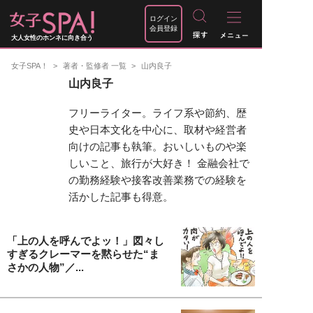
ログイン
会員登録
大人女性のホンネに向き合う
女子SPA！
著者・監修者 一覧
山内良子
山内良子
フリーライター。ライフ系や節約、歴
史や日本文化を中心に、取材や経営者
向けの記事も執筆。おいしいものや楽
しいこと、旅行が大好き！ 金融会社で
の勤務経験や接客改善業務での経験を
活かした記事も得意。
「上の人を呼んでよッ！」図々し
すぎるクレーマーを黙らせた“ま
さかの人物”／...