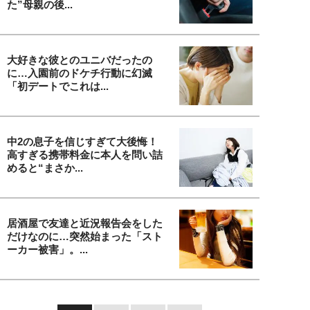
た”母親の後...
大好きな彼とのユニバだったの
に…入園前のドケチ行動に幻滅
「初デートでこれは...
中2の息子を信じすぎて大後悔！
高すぎる携帯料金に本人を問い詰
めると“まさか...
居酒屋で友達と近況報告会をした
だけなのに…突然始まった「スト
ーカー被害」。...