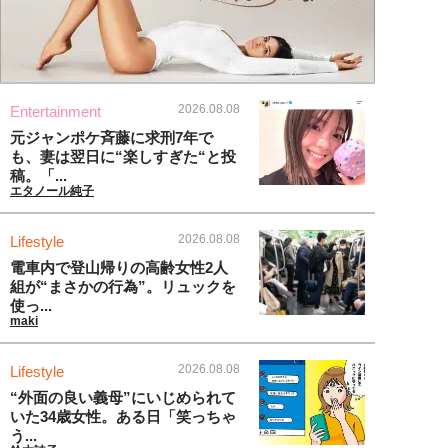
2026.08.08
Entertainment
元ジャンポケ斉藤に求刑7年で
も、妻は翌日に“楽しすぎた“と投
稿。「...
エタノール純子
2026.08.08
Lifestyle
電車内で登山帰りの高齢女性2人
組が“まさかの行為”。リュックを
使っ...
maki
2026.08.08
Lifestyle
“外面の良い義母”にいじめられて
いた34歳女性。ある日「笑っちゃ
う...