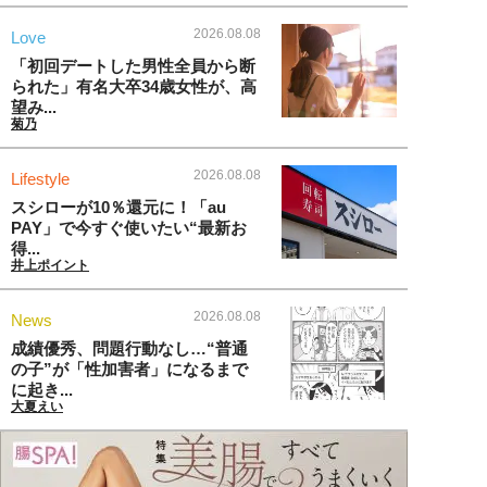
2026.08.08
Love
「初回デートした男性全員から断
られた」有名大卒34歳女性が、高
望み...
菊乃
2026.08.08
Lifestyle
スシローが10％還元に！「au
PAY」で今すぐ使いたい“最新お
得...
井上ポイント
2026.08.08
News
成績優秀、問題行動なし…“普通
の子”が「性加害者」になるまで
に起き...
大夏えい