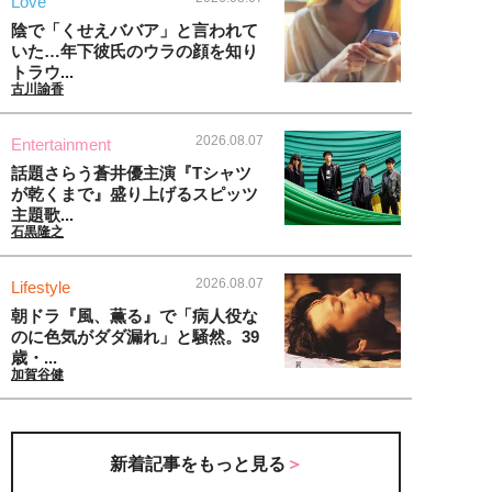
Love
陰で「くせえババア」と言われて
いた…年下彼氏のウラの顔を知り
トラウ...
古川諭香
2026.08.07
Entertainment
話題さらう蒼井優主演『Tシャツ
が乾くまで』盛り上げるスピッツ
主題歌...
石黒隆之
2026.08.07
Lifestyle
朝ドラ『風、薫る』で「病人役な
のに色気がダダ漏れ」と騒然。39
歳・...
加賀谷健
新着記事をもっと見る