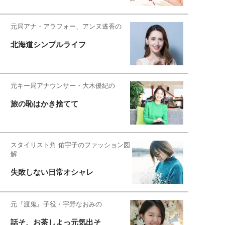
元局アナ・アラフォー、アンヌ遙香の
北海道シンプルライフ
元キー局アナウンサー・大木優紀の
旅の恥はかき捨てて
スタイリスト角 佑宇子のファッション図
解
失敗しない日常オシャレ
元『渡鬼』子役・宇野なおみの
話そ、お茶しよっ元気出そ