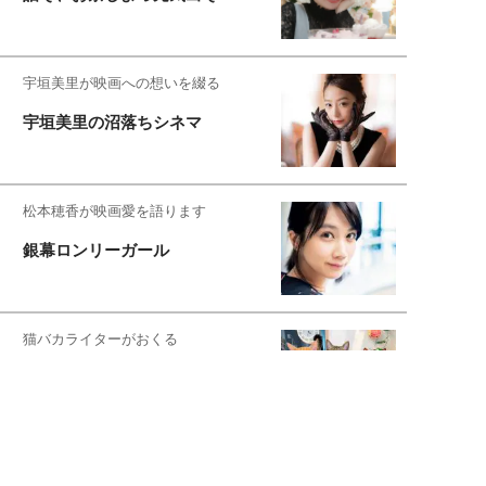
宇垣美里が映画への想いを綴る
宇垣美里の沼落ちシネマ
松本穂香が映画愛を語ります
銀幕ロンリーガール
猫バカライターがおくる
今日のにゃんこタイム
もっと見る>>