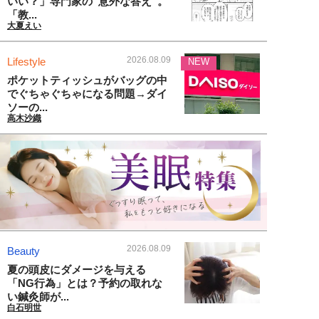
いい？」専門家の“意外な答え”。
「教...
大夏えい
2026.08.09
Lifestyle
NEW
ポケットティッシュがバッグの中
でぐちゃぐちゃになる問題→ダイ
ソーの...
高木沙織
2026.08.09
Beauty
夏の頭皮にダメージを与える
「NG行為」とは？予約の取れな
い鍼灸師が...
白石明世