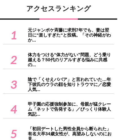
アクセスランキング
元ジャンポケ斉藤に求刑7年でも、妻は翌
1
日に“楽しすぎた“と投稿。「その神経がわ
か...
体力をつける“体力がない”問題、どう乗り
2
越える？50代のリアルすぎる悩みに共感
の...
陰で「くせえババア」と言われていた…年
3
下彼氏のウラの顔を知りトラウマに／恋愛
人気...
甲子園の応援強制参加に、母親が猛クレー
4
ム「ネットで告発する」／びっくり体験人
気記...
「初回デートした男性全員から断られた」
5
有名大卒34歳女性が、高望みしないのにお
見...