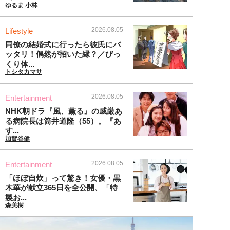
ゆるま 小林
2026.08.05
Lifestyle
同僚の結婚式に行ったら彼氏にバ
ッタリ！偶然が招いた縁？／びっ
くり体...
トシタカマサ
2026.08.05
Entertainment
NHK朝ドラ『風、薫る』の威厳あ
る病院長は筒井道隆（55）。『あ
す...
加賀谷健
2026.08.05
Entertainment
「ほぼ自炊」って驚き！女優・黒
木華が献立365日を全公開、「特
製お...
森美樹