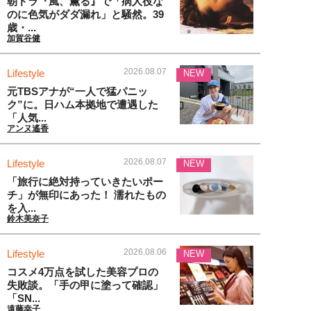
朝ドラ『風、薫る』で「病人役な
のに色気がダダ漏れ」と騒然。39
歳・...
加賀谷健
2026.08.07
Lifestyle
NEW
元TBSアナが“一人で猛パニッ
ク”に。日ハム本拠地で遭遇した
「人気...
アンヌ遙香
2026.08.07
Lifestyle
NEW
「旅行に絶対持っていきたいポー
チ」が無印にあった！ 濡れたもの
を入...
鈴木美奈子
2026.08.06
Lifestyle
NEW
コスメ4万点を試した美容プロの
失敗談。「手の甲に塗って確認」
「SN...
遠藤幸子