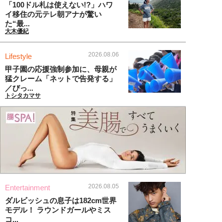
「100ドル札は使えない!?」ハワ
イ移住の元テレ朝アナが驚い
た“最...
大木優紀
2026.08.06
Lifestyle
甲子園の応援強制参加に、母親が
猛クレーム「ネットで告発する」
／びっ...
トシタカマサ
2026.08.05
Entertainment
ダルビッシュの息子は182cm世界
モデル！ ラウンドガールやミス
コ...