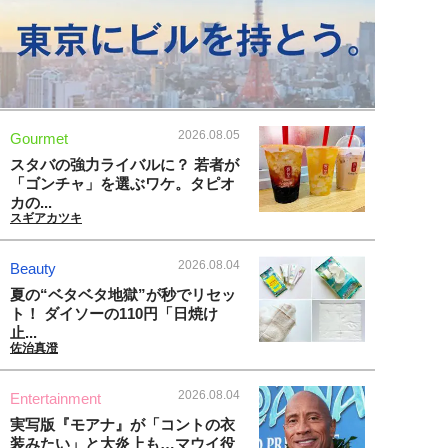
2026.08.05
Gourmet
スタバの強力ライバルに？ 若者が
「ゴンチャ」を選ぶワケ。タピオ
カの...
スギアカツキ
2026.08.04
Beauty
夏の“ベタベタ地獄”が秒でリセッ
ト！ ダイソーの110円「日焼け
止...
佐治真澄
2026.08.04
Entertainment
実写版『モアナ』が「コントの衣
装みたい」と大炎上も…マウイ役