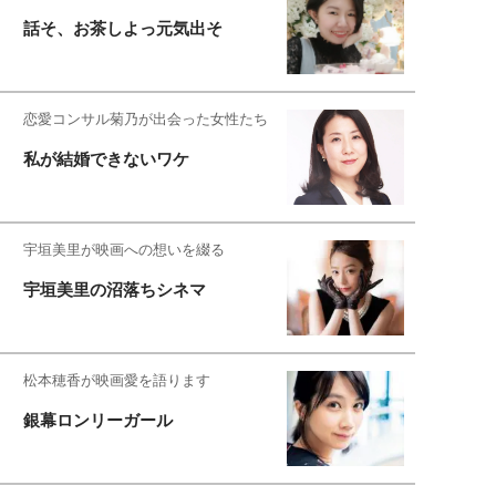
話そ、お茶しよっ元気出そ
恋愛コンサル菊乃が出会った女性たち
私が結婚できないワケ
宇垣美里が映画への想いを綴る
宇垣美里の沼落ちシネマ
松本穂香が映画愛を語ります
銀幕ロンリーガール