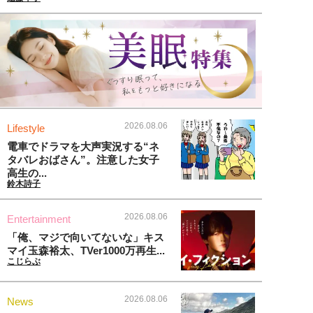
2026.08.06
Lifestyle
電車でドラマを大声実況する“ネ
タバレおばさん”。注意した女子
高生の...
鈴木詩子
2026.08.06
Entertainment
「俺、マジで向いてないな」キス
マイ玉森裕太、TVer1000万再生...
こじらぶ
2026.08.06
News