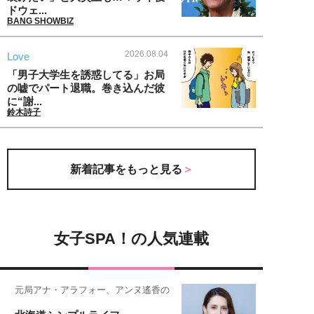
ドウェ...
BANG SHOWBIZ
2026.08.04
Love
「男子大学生を誘惑してる」お局
の嘘でパート退職。巻き込んだ彼
に“謝...
鈴木詩子
新着記事をもっと見る
女子SPA！の人気連載
元局アナ・アラフォー、アンヌ遙香の