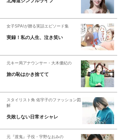
北海道シンプルライフ
女子SPA!が贈る実話エピソード集
実録！私の人生、泣き笑い
元キー局アナウンサー・大木優紀の
旅の恥はかき捨てて
スタイリスト角 佑宇子のファッション図
解
失敗しない日常オシャレ
元『渡鬼』子役・宇野なおみの