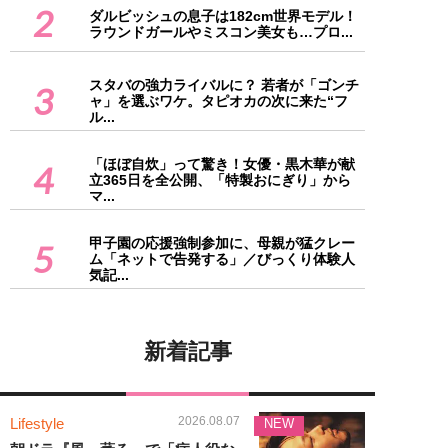
2
ダルビッシュの息子は182cm世界モデル！
ラウンドガールやミスコン美女も…プロ...
スタバの強力ライバルに？ 若者が「ゴンチ
3
ャ」を選ぶワケ。タピオカの次に来た“フ
ル...
「ほぼ自炊」って驚き！女優・黒木華が献
4
立365日を全公開、「特製おにぎり」から
マ...
甲子園の応援強制参加に、母親が猛クレー
5
ム「ネットで告発する」／びっくり体験人
気記...
新着記事
2026.08.07
Lifestyle
NEW