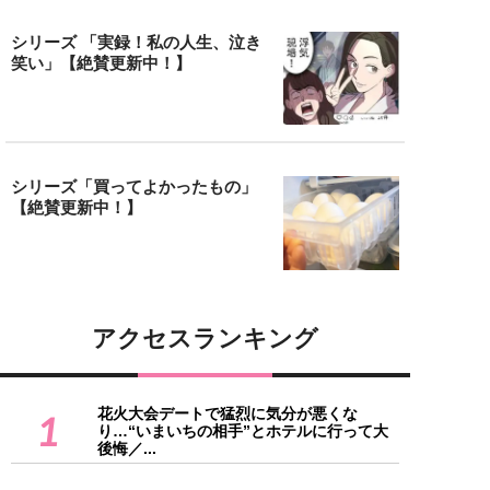
シリーズ 「実録！私の人生、泣き
笑い」【絶賛更新中！】
シリーズ「買ってよかったもの」
【絶賛更新中！】
アクセスランキング
花火大会デートで猛烈に気分が悪くな
1
り…“いまいちの相手”とホテルに行って大
後悔／...