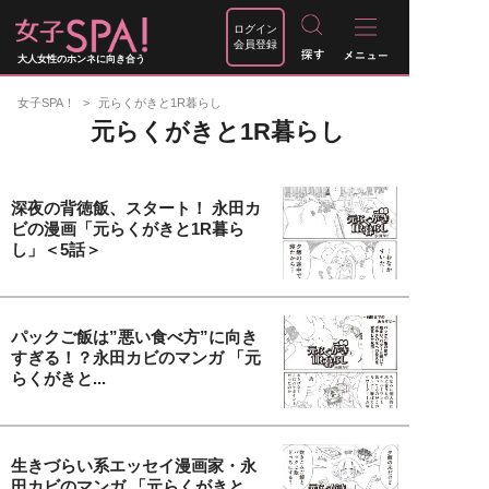
ログイン
会員登録
大人女性のホンネに向き合う
女子SPA！
元らくがきと1R暮らし
元らくがきと1R暮らし
深夜の背徳飯、スタート！ 永田カ
ビの漫画「元らくがきと1R暮ら
し」＜5話＞
パックご飯は”悪い食べ方”に向き
すぎる！？永田カビのマンガ 「元
らくがきと...
生きづらい系エッセイ漫画家・永
田カビのマンガ 「元らくがきと