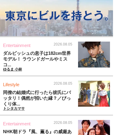
2026.08.05
Entertainment
ダルビッシュの息子は182cm世界
モデル！ ラウンドガールやミス
コ...
ゆるま 小林
2026.08.05
Lifestyle
同僚の結婚式に行ったら彼氏にバ
ッタリ！偶然が招いた縁？／びっ
くり体...
トシタカマサ
2026.08.05
Entertainment
NHK朝ドラ『風、薫る』の威厳あ