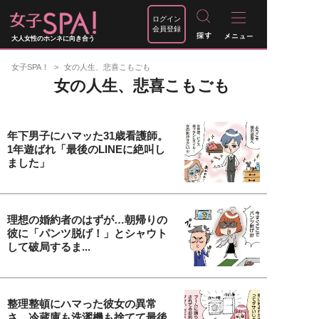
ログイン
会員登録
大人女性のホンネに向き合う
女子SPA！
女の人生、悲喜こもごも
女の人生、悲喜こもごも
年下男子にハマッた31歳看護師。
1年遊ばれ「最後のLINEに絶叫し
ました」
理想の婚約者のはずが…朝帰りの
彼に「パンツ脱げ！」とシャウト
して破局するま...
整理整頓にハマった彼女の異常
さ。冷蔵庫も洗濯機も捨てて最後