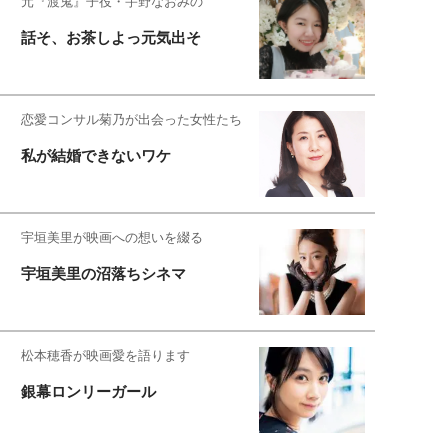
元『渡鬼』子役・宇野なおみの
話そ、お茶しよっ元気出そ
恋愛コンサル菊乃が出会った女性たち
私が結婚できないワケ
宇垣美里が映画への想いを綴る
宇垣美里の沼落ちシネマ
松本穂香が映画愛を語ります
銀幕ロンリーガール