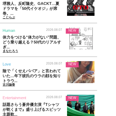
堺雅人、反町隆史、GACKT…夏
ドラマを「50代イケオジ」が席
巻。...
こじらぶ
2026.08.07
Human
NEW
体力をつける“体力がない”問題、
どう乗り越える？50代のリアルす
ぎ...
まなたろう
2026.08.07
Love
NEW
陰で「くせえババア」と言われて
いた…年下彼氏のウラの顔を知り
トラウ...
古川諭香
2026.08.07
Entertainment
NEW
話題さらう蒼井優主演『Tシャツ
が乾くまで』盛り上げるスピッツ
主題歌...