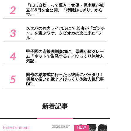
「ほぼ自炊」って驚き！女優・黒木華が献
2
立365日を全公開、「特製おにぎり」から
マ...
スタバの強力ライバルに？ 若者が「ゴンチ
3
ャ」を選ぶワケ。タピオカの次に来た“フ
ル...
甲子園の応援強制参加に、母親が猛クレー
4
ム「ネットで告発する」／びっくり体験人
気記...
同僚の結婚式に行ったら彼氏にバッタリ！
5
偶然が招いた縁？／びっくり体験人気記事
BE...
新着記事
2026.08.07
Entertainment
NEW