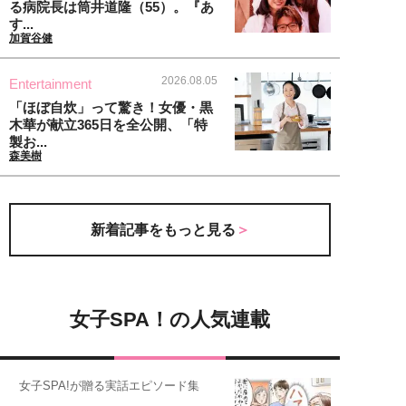
る病院長は筒井道隆（55）。『あ
す...
加賀谷健
2026.08.05
Entertainment
「ほぼ自炊」って驚き！女優・黒
木華が献立365日を全公開、「特
製お...
森美樹
新着記事をもっと見る
女子SPA！の人気連載
女子SPA!が贈る実話エピソード集