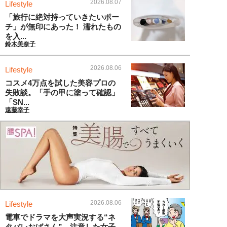
2026.08.07
Lifestyle
「旅行に絶対持っていきたいポー
チ」が無印にあった！ 濡れたもの
を入...
鈴木美奈子
2026.08.06
Lifestyle
コスメ4万点を試した美容プロの
失敗談。「手の甲に塗って確認」
「SN...
遠藤幸子
2026.08.06
Lifestyle
電車でドラマを大声実況する“ネ
タバレおばさん”。注意した女子