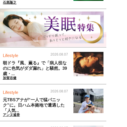
石黒隆之
2026.08.07
Lifestyle
朝ドラ『風、薫る』で「病人役な
のに色気がダダ漏れ」と騒然。39
歳・...
加賀谷健
2026.08.07
Lifestyle
元TBSアナが“一人で猛パニッ
ク”に。日ハム本拠地で遭遇した
「人気...
アンヌ遙香