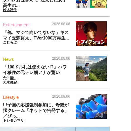
高生の...
鈴木詩子
2026.08.06
Entertainment
「俺、マジで向いてないな」キス
マイ玉森裕太、TVer1000万再生...
こじらぶ
2026.08.06
News
「100ドル札は使えない!?」ハワ
イ移住の元テレ朝アナが驚い
た“最...
大木優紀
2026.08.06
Lifestyle
甲子園の応援強制参加に、母親が
猛クレーム「ネットで告発する」
／びっ...
トシタカマサ