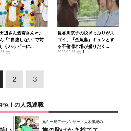
田辺さん酒寄さん×つ
長谷川京子の脱ぎっぷりがス
ん「“自虐しない”で前
ゴイ。『金魚妻』キュンとす
しくハッピーに...
る不倫濡れ場が盛りだく...
.23
2022.02.23
2
3
SPA！の人気連載
元キー局アナウンサー・大木優紀の
笑い
旅の恥はかき捨てて