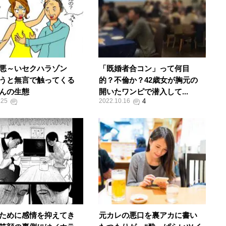
悪～いセクハラゾン
「既婚者合コン」って何目
うと無言で触ってくる
的？不倫か？42歳女が胸元の
んの生態
開いたワンピで潜入して...
.25
2022.10.16
ために感情を抑えてき
元カレの悪口を裏アカに書い