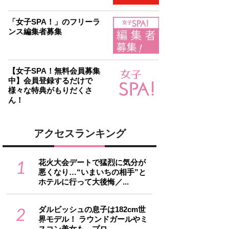
「女子SPA！」のフリーラ
ンス編集者募集
【女子SPA！無料会員募集
中】会員登録するだけで
様々な特典がもりだくさ
ん！
アクセスランキング
1
花火大会デートで猛烈に気分が
悪くなり…“いまいちの相手”と
ホテルに行って大後悔／...
2
ダルビッシュの息子は182cm世
界モデル！ ラウンドガールやミ
スコン美女も…プロ...