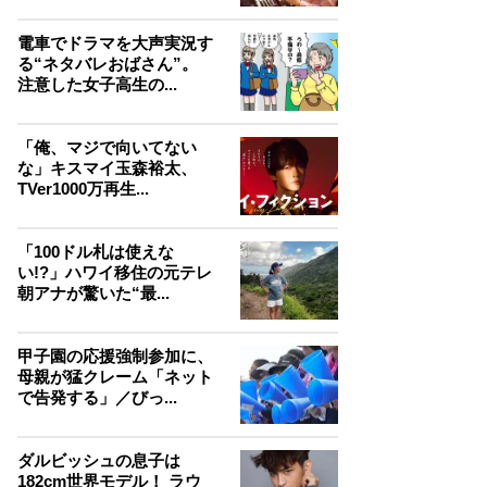
電車でドラマを大声実況す
る“ネタバレおばさん”。
注意した女子高生の...
「俺、マジで向いてない
な」キスマイ玉森裕太、
TVer1000万再生...
「100ドル札は使えな
い!?」ハワイ移住の元テレ
朝アナが驚いた“最...
甲子園の応援強制参加に、
母親が猛クレーム「ネット
で告発する」／びっ...
ダルビッシュの息子は
182cm世界モデル！ ラウ