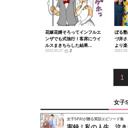
花嫁花婿そろってインフルエ
ぼる塾
ンザでも式強行！客席にウイ
づ井さ
ルスまきちらした結果…
より楽
2022.05.27
2022.05
1
女子
女子SPA!が贈る実話エピソード集
実録！私の人生、泣き