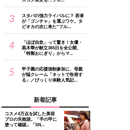
3
スタバの強力ライバルに？ 若者
が「ゴンチャ」を選ぶワケ。タ
ピオカの次に来た“フル...
4
「ほぼ自炊」って驚き！女優・
黒木華が献立365日を全公開、
「特製おにぎり」からマ...
5
甲子園の応援強制参加に、母親
が猛クレーム「ネットで告発す
る」／びっくり体験人気記...
新着記事
コスメ4万点を試した美容
プロの失敗談。「手の甲に
塗って確認」「SN...