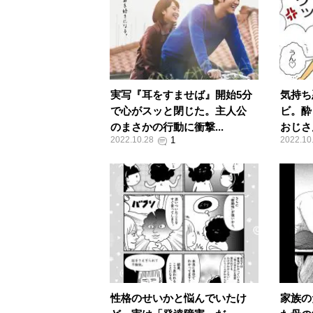
実写『耳をすませば』開始5分
気持ち
で心がスッと閉じた。主人公
ビ。酔
のまさかの行動に衝撃...
おじさ
2022.10.28
2022.10
性格のせいかと悩んでいたけ
家族の