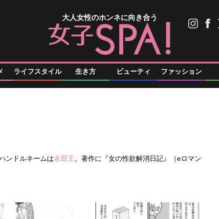
大人女性のホンネに向き合う
メ
ライフスタイル
生き方
ビューティ
ファッション
。ハンドルネームは
永田王
。著作に『女の性欲解消日記』（eロマン