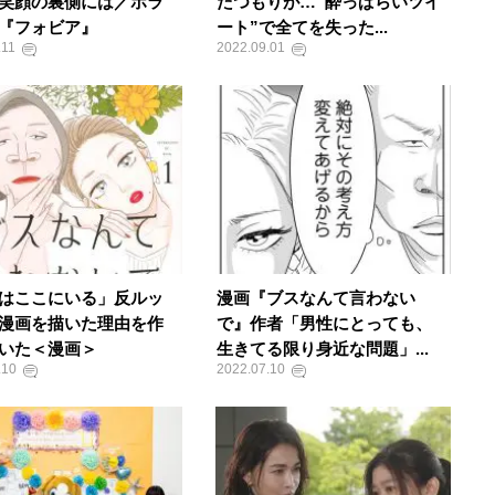
笑顔の裏側には／ホラ
たつもりが…“酔っぱらいツイ
『フォビア』
ート”で全てを失った...
.11
2022.09.01
はここにいる」反ルッ
漫画『ブスなんて言わない
漫画を描いた理由を作
で』作者「男性にとっても、
いた＜漫画＞
生きてる限り身近な問題」...
.10
2022.07.10