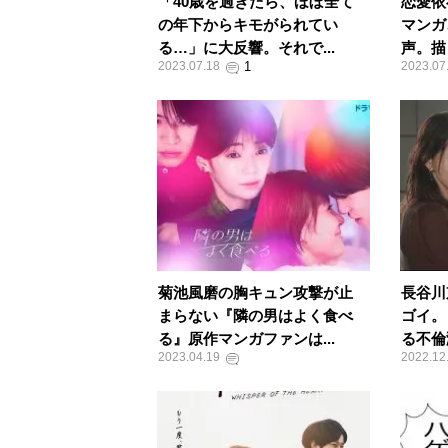
「40歳を過ぎたら、ほぼ全て
恋愛依
の年下からキモがられてい
マンガ
る…」に大反響。それで...
声。描
2023.07.18
2023.07
菊池風磨の胸キュン攻撃が止
長谷川
まらない『隣の男はよく食べ
ゴイ。
る』原作マンガファンは...
る不倫
2023.04.19
2022.12