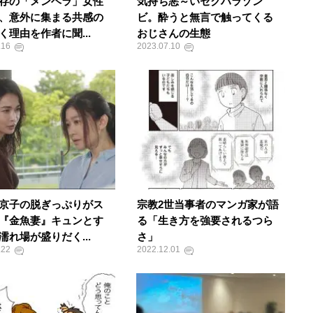
存の「メンヘラ」女性
気持ち悪～いセクハラゾン
、意外に集まる共感の
ビ。酔うと無言で触ってくる
く理由を作者に聞...
おじさんの生態
.16
2023.07.10
京子の脱ぎっぷりがス
宗教2世当事者のマンガ家が語
『金魚妻』キュンとす
る「生き方を強要されるつら
濡れ場が盛りだく...
さ」
.22
2022.12.01