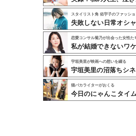
スタイリスト角 佑宇子のファッショ
失敗しない日常オシ
恋愛コンサル菊乃が出会った女性た
私が結婚できないワ
宇垣美里が映画への想いを綴る
宇垣美里の沼落ちシ
猫バカライターがおくる
今日のにゃんこタイ