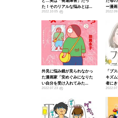
ど…実は「発達障害」だっ
た母の
た！そのリアルな悩みとは...
ー漫画
2022.10.05
2022.09
外見に悩み鏡が見られなかっ
「ブス
た漫画家「安めぐみになりた
キズム
い自分を受け入れてみた...
者にき
2022.07.23
2022.07