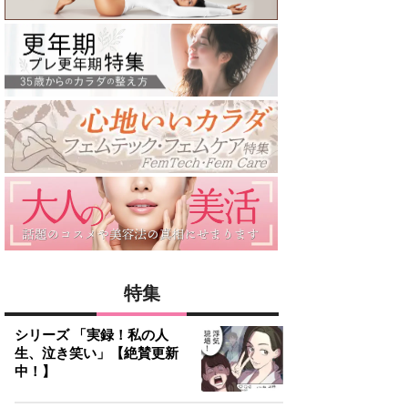
特集
シリーズ 「実録！私の人
生、泣き笑い」【絶賛更新
中！】