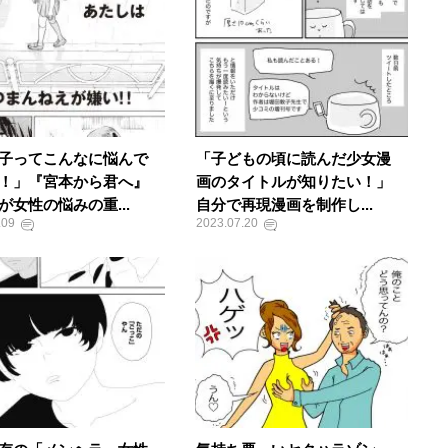
子ってこんなに悩んで
「子どもの頃に読んだ少女漫
！」『宮本から君へ』
画のタイトルが知りたい！」
が女性の悩みの重...
自分で再現漫画を制作し...
.09
2023.07.20