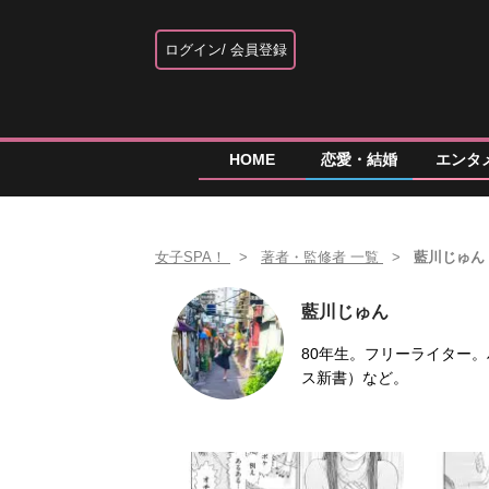
ログイン
会員登録
HOME
恋愛・結婚
エンタ
女子SPA！
著者・監修者 一覧
藍川じゅん
藍川じゅん
80年生。フリーライター
ス新書）など。