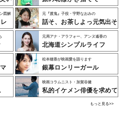
ン図解
元『渡鬼』子役・宇野なおみの
ャレ
話そ、お茶しよっ元気出そ
ち
元局アナ・アラフォー、アンヌ遙香の
ケ
北海道シンプルライフ
松本穂香が映画愛を語ります
ネマ
銀幕ロンリーガール
映画コラムニスト・加賀谷健
ム
私的イケメン俳優を求めて
もっと見る>>