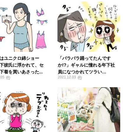
はユニクロ綿ショー
「パラパラ踊ってたんです
下彼氏に浮かれて、セ
か!?」ギャルに憧れる年下社
下着を買いあさった...
員になつかれてツラい…
.05
2021.12.03