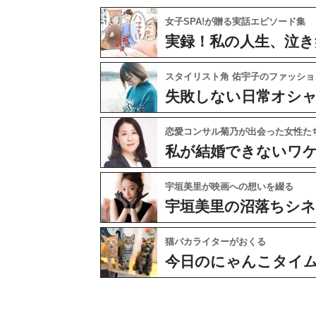
女子SPA!が贈る実話エピソード集
実録！私の人生、泣き
スタイリスト角 佑宇子のファッショ
失敗しない日常オシ
恋愛コンサル菊乃が出会った女性た
私が結婚できないワ
宇垣美里が映画への想いを綴る
宇垣美里の沼落ちシ
猫バカライターがおくる
今日のにゃんこタイ