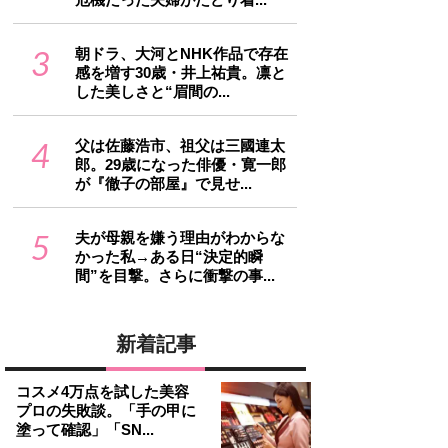
3
朝ドラ、大河とNHK作品で存在
感を増す30歳・井上祐貴。凛と
した美しさと“眉間の...
4
父は佐藤浩市、祖父は三國連太
郎。29歳になった俳優・寛一郎
が『徹子の部屋』で見せ...
5
夫が母親を嫌う理由がわからな
かった私→ある日“決定的瞬
間”を目撃。さらに衝撃の事...
新着記事
コスメ4万点を試した美容
プロの失敗談。「手の甲に
塗って確認」「SN...