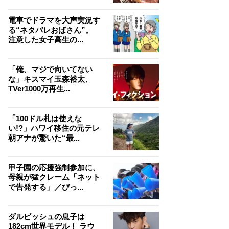
電車でドラマを大声実況す
る“ネタバレおばさん”。
注意した女子高生の...
「俺、マジで向いてない
な」キスマイ玉森裕太、
TVer1000万再生...
「100ドル札は使えな
い!?」ハワイ移住の元テレ
朝アナが驚いた“最...
甲子園の応援強制参加に、
母親が猛クレーム「ネット
で告発する」／びっ...
ダルビッシュの息子は
182cm世界モデル！ ラウ