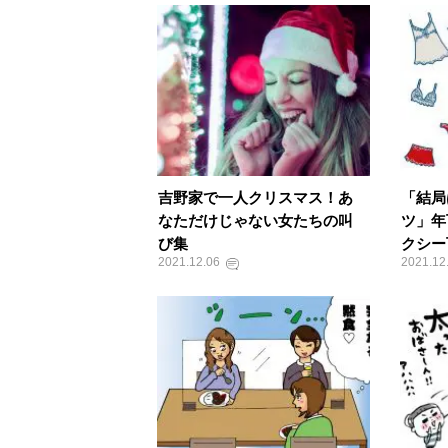
吉野家で一人クリスマス！あ
「結局
なただけじゃない女たちの叫
ツ」年
び集
クシー
2021.12.06
2021.12