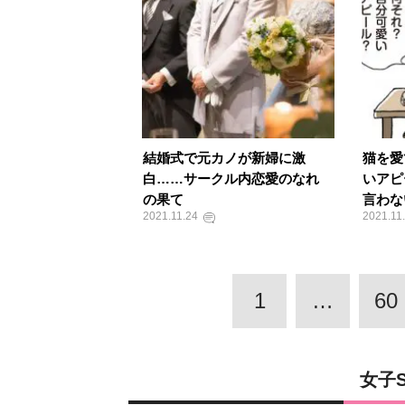
結婚式で元カノが新婦に激
猫を愛
白……サークル内恋愛のなれ
いアピ
の果て
言わな
2021.11.24
2021.11
1
…
60
女子