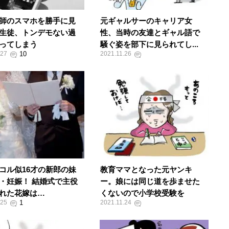
師のスマホを勝手に見
元ギャルサーのキャリア女
生徒、トンデモない過
性、当時の友達とギャル語で
ってしまう
騒ぐ姿を部下に見られてし...
.27
2021.11.26
コル似16才の新郎の妹
教育ママとなった元ヤンキ
・妊娠！ 結婚式で主役
ー。娘には同じ道を歩ませた
れた花嫁は…
くないので小学校受験を
.25
2021.11.24