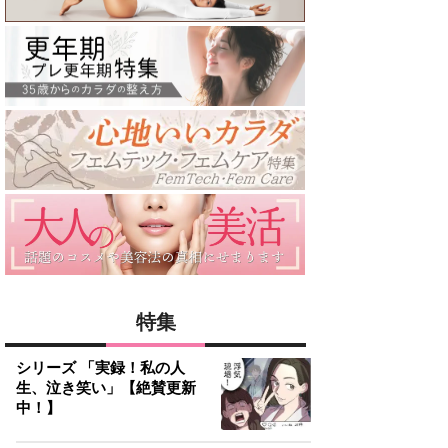
特集
シリーズ 「実録！私の人
生、泣き笑い」【絶賛更新
中！】