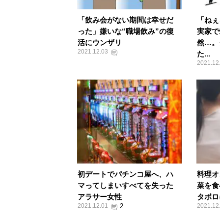
「飲み会がない期間は幸せだ
「ねぇ
った」嫌いな“職場飲み”の復
実家で
活にウンザリ
然…。
2021.12.03
た...
2021.12
初デートでパチンコ屋へ、ハ
料理オ
マってしまいすべてを失った
菜を食
アラサー女性
タボロ
2021.12.01
2021.12