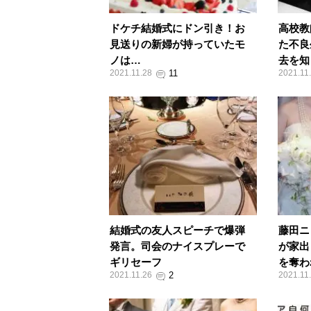
ドケチ結婚式にドン引き！お
高校教
見送りの新婦が持っていたモ
た不良
ノは…
去を知
2021.11.28
2021.11
結婚式の友人スピーチで爆弾
藤田ニ
発言。司会のナイスプレーで
が家出
ギリセーフ
を奪わ
2021.11.26
2021.11