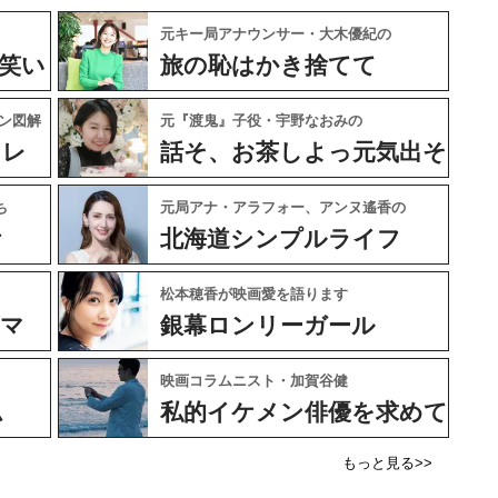
元キー局アナウンサー・大木優紀の
笑い
旅の恥はかき捨てて
ン図解
元『渡鬼』子役・宇野なおみの
ャレ
話そ、お茶しよっ元気出そ
ち
元局アナ・アラフォー、アンヌ遙香の
ケ
北海道シンプルライフ
松本穂香が映画愛を語ります
ネマ
銀幕ロンリーガール
映画コラムニスト・加賀谷健
ム
私的イケメン俳優を求めて
もっと見る>>