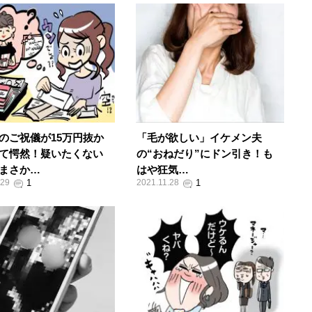
のご祝儀が15万円抜か
「毛が欲しい」イケメン夫
て愕然！疑いたくない
の“おねだり”にドン引き！も
まさか…
はや狂気…
.29
2021.11.28