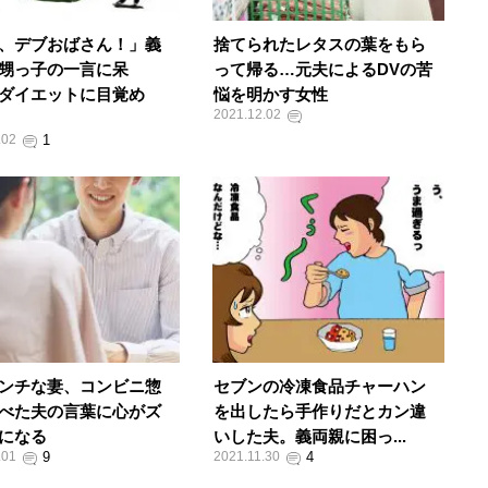
、デブおばさん！」義
捨てられたレタスの葉をもら
甥っ子の一言に呆
って帰る…元夫によるDVの苦
ダイエットに目覚め
悩を明かす女性
2021.12.02
.02
ンチな妻、コンビニ惣
セブンの冷凍食品チャーハン
べた夫の言葉に心がズ
を出したら手作りだとカン違
になる
いした夫。義両親に困っ...
.01
2021.11.30