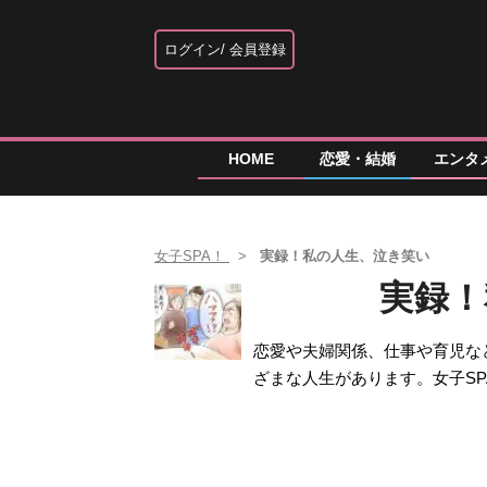
ログイン
会員登録
HOME
恋愛・結婚
エンタ
女子SPA！
実録！私の人生、泣き笑い
実録！
恋愛や夫婦関係、仕事や育児な
ざまな人生があります。女子S