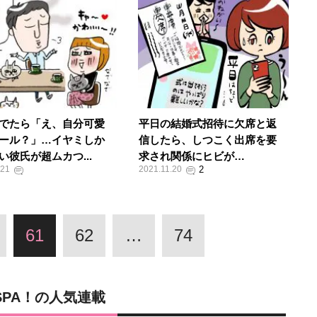
でたら「え、自分可愛
平日の結婚式招待に欠席と返
ール？」…イヤミしか
信したら、しつこく出席を要
い彼氏が超ムカつ...
求され関係にヒビが…
.21
2021.11.20
61
62
…
74
SPA！の人気連載