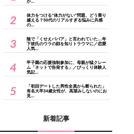
か...
体力をつける“体力がない”問題、どう乗り
2
越える？50代のリアルすぎる悩みに共感
の...
陰で「くせえババア」と言われていた…年
3
下彼氏のウラの顔を知りトラウマに／恋愛
人気...
甲子園の応援強制参加に、母親が猛クレー
4
ム「ネットで告発する」／びっくり体験人
気記...
「初回デートした男性全員から断られた」
5
有名大卒34歳女性が、高望みしないのにお
見...
新着記事