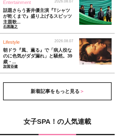
2026.08.07
Entertainment
話題さらう蒼井優主演『Tシャツ
が乾くまで』盛り上げるスピッツ
主題歌...
石黒隆之
2026.08.07
Lifestyle
朝ドラ『風、薫る』で「病人役な
のに色気がダダ漏れ」と騒然。39
歳・...
加賀谷健
新着記事をもっと見る
女子SPA！の人気連載