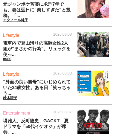
元ジャンポケ斉藤に求刑7年で
も、妻は翌日に“楽しすぎた“と投
稿。「...
エタノール純子
2026.08.08
Lifestyle
電車内で登山帰りの高齢女性2人
組が“まさかの行為”。リュックを
使っ...
maki
2026.08.08
Lifestyle
“外面の良い義母”にいじめられて
いた34歳女性。ある日「笑っちゃ
う...
鈴木詩子
2026.08.07
Entertainment
堺雅人、反町隆史、GACKT…夏
ドラマを「50代イケオジ」が席
巻。...