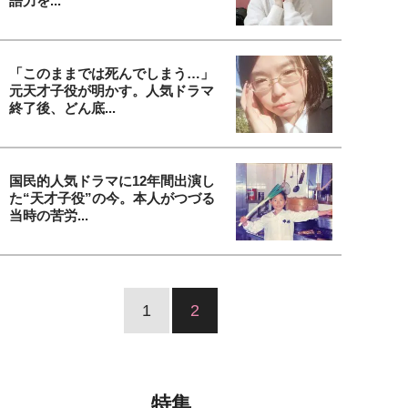
語力を...
「このままでは死んでしまう…」
元天才子役が明かす。人気ドラマ
終了後、どん底...
国民的人気ドラマに12年間出演し
た“天才子役”の今。本人がつづる
当時の苦労...
1
2
特集