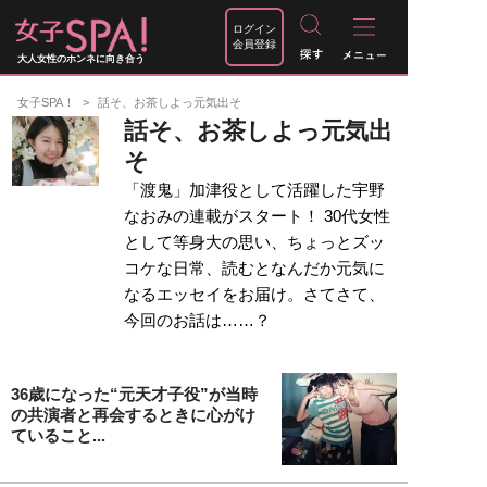
ログイン
会員登録
大人女性のホンネに向き合う
女子SPA！
話そ、お茶しよっ元気出そ
話そ、お茶しよっ元気出
そ
「渡鬼」加津役として活躍した宇野
なおみの連載がスタート！ 30代女性
として等身大の思い、ちょっとズッ
コケな日常、読むとなんだか元気に
なるエッセイをお届け。さてさて、
今回のお話は……？
36歳になった“元天才子役”が当時
の共演者と再会するときに心がけ
ていること...