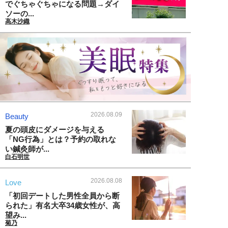
でぐちゃぐちゃになる問題→ダイ
ソーの...
高木沙織
2026.08.09
Beauty
夏の頭皮にダメージを与える
「NG行為」とは？予約の取れな
い鍼灸師が...
白石明世
2026.08.08
Love
「初回デートした男性全員から断
られた」有名大卒34歳女性が、高
望み...
菊乃