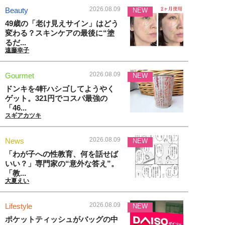
2026.08.09
Beauty
NEW
49歳の「老け見えサイン」はどう
変わる？スキンケアの最後に“塗
るだ...
遠藤幸子
2026.08.09
Gourmet
NEW
ドンキを4軒ハシゴしてようやく
ゲット。321円でコスパ最強の
「46...
スギアカツキ
2026.08.09
News
NEW
「わが子への性教育、何を話せば
いい？」専門家の“意外な答え”。
「教...
大夏えい
2026.08.09
Lifestyle
NEW
ポケットティッシュがバッグの中