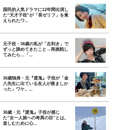
国民的人気ドラマに12年間出演し
た“天才子役”が「長ゼリフ」を覚
えられたワ...
元子役・36歳の私が「左利き」で
ずっと諦めてきたこと→再挑戦し
てみたら…「...
36歳独身・元『渡鬼』子役が「金
八先生に出ている友人が羨ましか
った」ワケ。...
36歳・元『渡鬼』子役が感じ
た“女一人旅への奇異の目”とは。
楽しむために心...