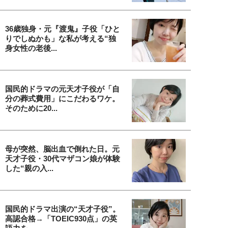
36歳独身・元『渡鬼』子役「ひと
りでしぬかも」な私が考える“独
身女性の老後...
国民的ドラマの元天才子役が「自
分の葬式費用」にこだわるワケ。
そのために20...
母が突然、脳出血で倒れた日。元
天才子役・30代マザコン娘が体験
した“親の入...
国民的ドラマ出演の“天才子役”。
高認合格→「TOEIC930点」の英