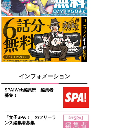
インフォメーション
SPA!Web編集部 編集者
募集！
「女子SPA！」のフリーラ
ンス編集者募集