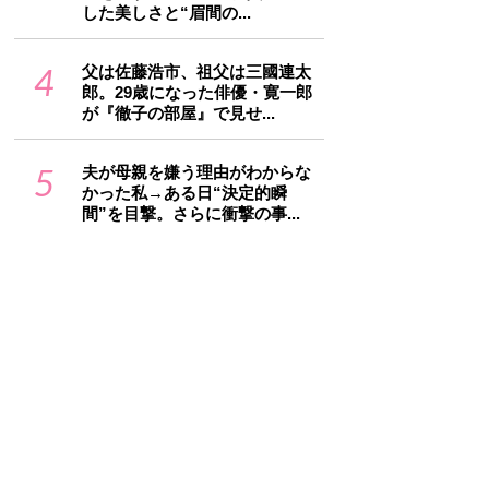
した美しさと“眉間の...
4
父は佐藤浩市、祖父は三國連太
郎。29歳になった俳優・寛一郎
が『徹子の部屋』で見せ...
5
夫が母親を嫌う理由がわからな
かった私→ある日“決定的瞬
間”を目撃。さらに衝撃の事...