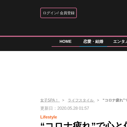
ログイン
会員登録
HOME
恋愛・結婚
エンタ
女子SPA！
ライフスタイル
“コロナ疲れ
更新日：2020.05.28 01:57
Lifestyle
“コロナ疲れ”で心