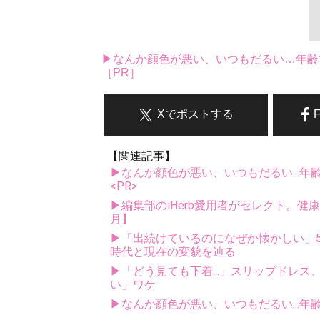
▶なんか顔色が悪い、いつもだるい…年齢
［PR］
Xでポストする
【関連記事】
▶なんか顔色が悪い、いつもだるい...年
<PR>
▶編集部のiHerb愛用者がセレクト。健
月】
▶「出続けているのになぜか懐かしい」5
時代と現在の変貌を辿る
▶「どう見ても下着...」スリップドレ
い」ワケ
▶なんか顔色が悪い、いつもだるい...年