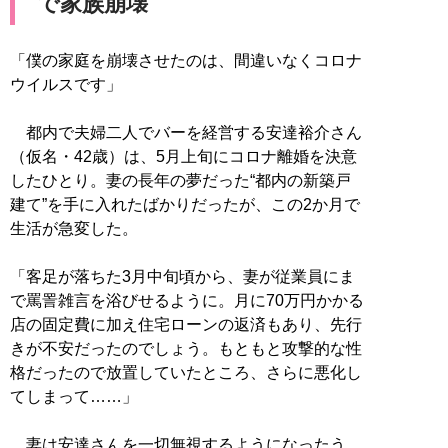
で家族崩壊
「僕の家庭を崩壊させたのは、間違いなくコロナ
ウイルスです」
都内で夫婦二人でバーを経営する安達裕介さん
（仮名・42歳）は、5月上旬にコロナ離婚を決意
したひとり。妻の長年の夢だった“都内の新築戸
建て”を手に入れたばかりだったが、この2か月で
生活が急変した。
「客足が落ちた3月中旬頃から、妻が従業員にま
で罵詈雑言を浴びせるように。月に70万円かかる
店の固定費に加え住宅ローンの返済もあり、先行
きが不安だったのでしょう。もともと攻撃的な性
格だったので放置していたところ、さらに悪化し
てしまって……」
妻は安達さんを一切無視するようになったう