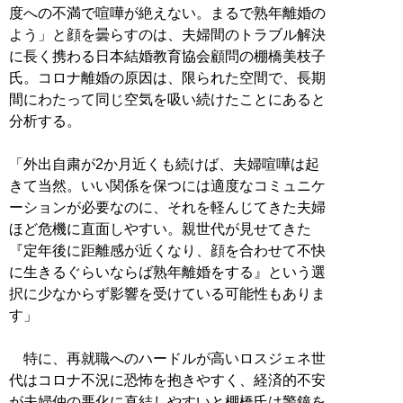
度への不満で喧嘩が絶えない。まるで熟年離婚の
よう」と顔を曇らすのは、夫婦間のトラブル解決
に長く携わる日本結婚教育協会顧問の棚橋美枝子
氏。コロナ離婚の原因は、限られた空間で、長期
間にわたって同じ空気を吸い続けたことにあると
分析する。
「外出自粛が2か月近くも続けば、夫婦喧嘩は起
きて当然。いい関係を保つには適度なコミュニケ
ーションが必要なのに、それを軽んじてきた夫婦
ほど危機に直面しやすい。親世代が見せてきた
『定年後に距離感が近くなり、顔を合わせて不快
に生きるぐらいならば熟年離婚をする』という選
択に少なからず影響を受けている可能性もありま
す」
特に、再就職へのハードルが高いロスジェネ世
代はコロナ不況に恐怖を抱きやすく、経済的不安
が夫婦仲の悪化に直結しやすいと棚橋氏は警鐘を