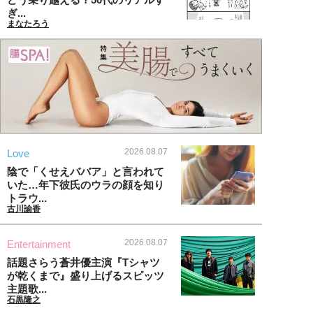
ぎ...
まなたろう
2026.08.07
Love
陰で「くせえババア」と言われて
いた…年下彼氏のウラの顔を知り
トラウ...
古川諭香
2026.08.07
Entertainment
話題さらう蒼井優主演『Tシャツ
が乾くまで』盛り上げるスピッツ
主題歌...
石黒隆之