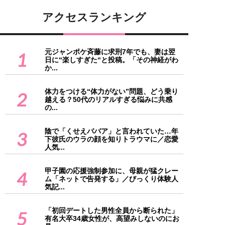
アクセスランキング
元ジャンポケ斉藤に求刑7年でも、妻は翌
1
日に“楽しすぎた“と投稿。「その神経がわ
か...
体力をつける“体力がない”問題、どう乗り
2
越える？50代のリアルすぎる悩みに共感
の...
陰で「くせえババア」と言われていた…年
3
下彼氏のウラの顔を知りトラウマに／恋愛
人気...
甲子園の応援強制参加に、母親が猛クレー
4
ム「ネットで告発する」／びっくり体験人
気記...
「初回デートした男性全員から断られた」
5
有名大卒34歳女性が、高望みしないのにお