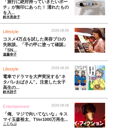
「旅行に絶対持っていきたいポー
チ」が無印にあった！ 濡れたもの
を入...
鈴木美奈子
2026.08.06
Lifestyle
コスメ4万点を試した美容プロの
失敗談。「手の甲に塗って確認」
「SN...
遠藤幸子
2026.08.06
Lifestyle
電車でドラマを大声実況する“ネ
タバレおばさん”。注意した女子
高生の...
鈴木詩子
2026.08.06
Entertainment
「俺、マジで向いてないな」キス
マイ玉森裕太、TVer1000万再生...
こじらぶ