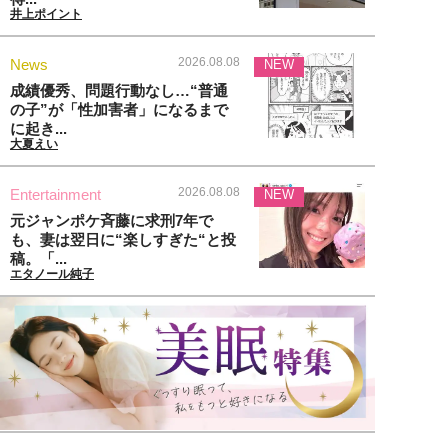
井上ポイント
2026.08.08
News
NEW
成績優秀、問題行動なし…“普通
の子”が「性加害者」になるまで
に起き...
大夏えい
2026.08.08
Entertainment
NEW
元ジャンポケ斉藤に求刑7年で
も、妻は翌日に“楽しすぎた“と投
稿。「...
エタノール純子