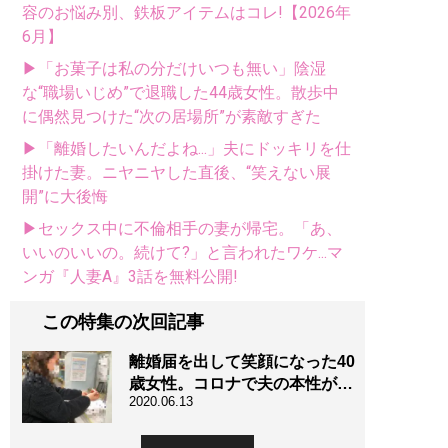
容のお悩み別、鉄板アイテムはコレ!【2026年
6月】
▶「お菓子は私の分だけいつも無い」陰湿
な“職場いじめ”で退職した44歳女性。散歩中
に偶然見つけた“次の居場所”が素敵すぎた
▶「離婚したいんだよね...」夫にドッキリを仕
掛けた妻。ニヤニヤした直後、“笑えない展
開”に大後悔
▶セックス中に不倫相手の妻が帰宅。「あ、
いいのいいの。続けて?」と言われたワケ...マ
ンガ『人妻A』3話を無料公開!
この特集の次回記事
離婚届を出して笑顔になった40
歳女性。コロナで夫の本性が…
2020.06.13