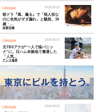
2026.08.07
Lifestyle
朝ドラ『風、薫る』で「病人役な
のに色気がダダ漏れ」と騒然。39
歳・...
加賀谷健
2026.08.07
Lifestyle
元TBSアナが“一人で猛パニッ
ク”に。日ハム本拠地で遭遇した
「人気...
アンヌ遙香
2026.08.07
Lifestyle