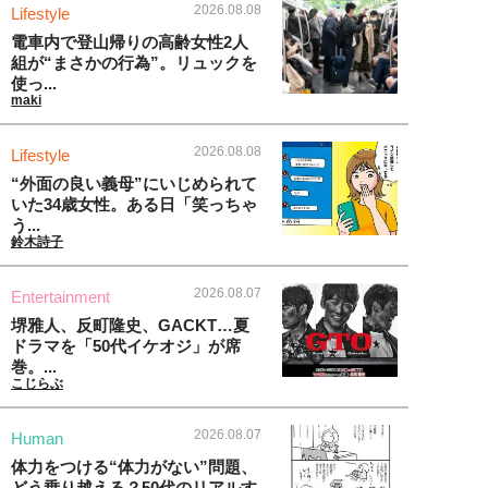
2026.08.08
Lifestyle
電車内で登山帰りの高齢女性2人
組が“まさかの行為”。リュックを
使っ...
maki
2026.08.08
Lifestyle
“外面の良い義母”にいじめられて
いた34歳女性。ある日「笑っちゃ
う...
鈴木詩子
2026.08.07
Entertainment
堺雅人、反町隆史、GACKT…夏
ドラマを「50代イケオジ」が席
巻。...
こじらぶ
2026.08.07
Human
体力をつける“体力がない”問題、
どう乗り越える？50代のリアルす