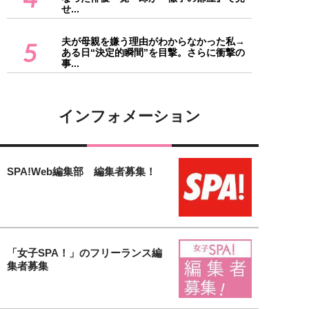
せ...
夫が母親を嫌う理由がわからなかった私→
5
ある日“決定的瞬間”を目撃。さらに衝撃の
事...
インフォメーション
SPA!Web編集部 編集者募集！
「女子SPA！」のフリーランス編
集者募集