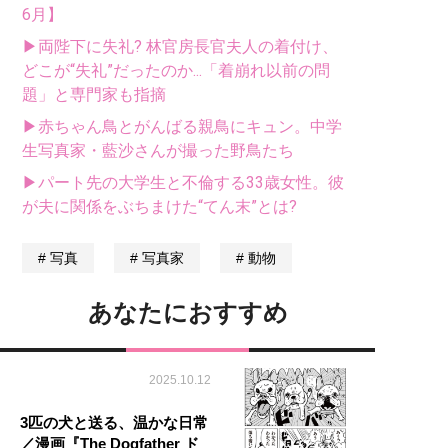
6月】
▶両陛下に失礼? 林官房長官夫人の着付け、
どこが“失礼”だったのか...「着崩れ以前の問
題」と専門家も指摘
▶赤ちゃん鳥とがんばる親鳥にキュン。中学
生写真家・藍沙さんが撮った野鳥たち
▶パート先の大学生と不倫する33歳女性。彼
が夫に関係をぶちまけた“てん末”とは?
写真
写真家
動物
あなたにおすすめ
2025.10.12
3匹の犬と送る、温かな日常
／漫画『The Dogfather ド