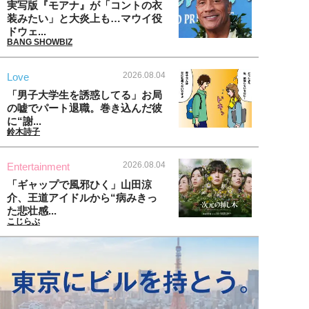
実写版『モアナ』が「コントの衣
装みたい」と大炎上も…マウイ役
ドウェ...
BANG SHOWBIZ
2026.08.04
Love
「男子大学生を誘惑してる」お局
の嘘でパート退職。巻き込んだ彼
に“謝...
鈴木詩子
2026.08.04
Entertainment
「ギャップで風邪ひく」山田涼
介、王道アイドルから“病みきっ
た悲壮感...
こじらぶ