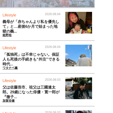
2026.08.04
Lifestyle
義母が「赤ちゃんより私を優先し
て」と…産後6か月で始まった地
獄の義...
姫野桂
2026.08.04
Lifestyle
「孤独死」は不幸じゃない。保証
人も死後の手続きも“外注”できる
時代...
ワタナベ薫
2026.08.03
Lifestyle
父は佐藤浩市、祖父は三國連太
郎。29歳になった俳優・寛一郎が
『徹子...
加賀谷健
2026.08.03