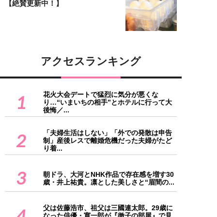
【絶賛更新中！】
アクセスランキング
花火大会デートで猛烈に気分が悪くな
1
り…“いまいちの相手”とホテルに行って大
後悔／...
「夫婦生活はしない」「外での発散は申告
2
制」産後レスで離婚危機だった夫婦がたど
り着...
3
朝ドラ、大河とNHK作品で存在感を増す30
歳・井上祐貴。凛とした美しさと“眉間の...
父は佐藤浩市、祖父は三國連太郎。29歳に
4
なった俳優・寛一郎が『徹子の部屋』で見