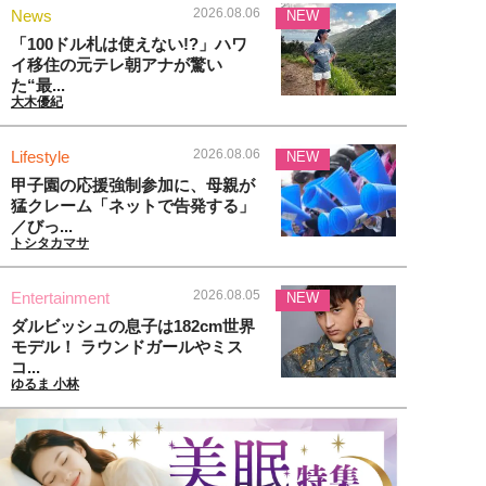
2026.08.06
News
NEW
「100ドル札は使えない!?」ハワ
イ移住の元テレ朝アナが驚い
た“最...
大木優紀
2026.08.06
Lifestyle
NEW
甲子園の応援強制参加に、母親が
猛クレーム「ネットで告発する」
／びっ...
トシタカマサ
2026.08.05
Entertainment
NEW
ダルビッシュの息子は182cm世界
モデル！ ラウンドガールやミス
コ...
ゆるま 小林