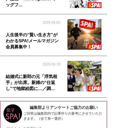
ッグフ…
2026.06.03
人生後半の“賢い生き方”が
わかるSPA!メールマガジン
会員募集中！
2026.06.19
結婚式に新郎の元「浮気相
手」が出席。新婦の“仕返
し”で地獄絵図に…／調…