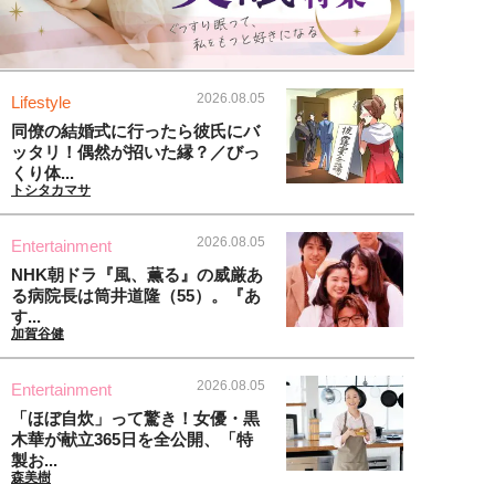
2026.08.05
Lifestyle
同僚の結婚式に行ったら彼氏にバ
ッタリ！偶然が招いた縁？／びっ
くり体...
トシタカマサ
2026.08.05
Entertainment
NHK朝ドラ『風、薫る』の威厳あ
る病院長は筒井道隆（55）。『あ
す...
加賀谷健
2026.08.05
Entertainment
「ほぼ自炊」って驚き！女優・黒
木華が献立365日を全公開、「特
製お...
森美樹