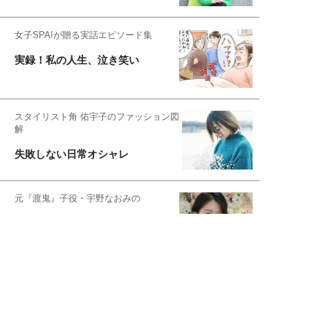
女子SPA!が贈る実話エピソード集
実録！私の人生、泣き笑い
スタイリスト角 佑宇子のファッション図
解
失敗しない日常オシャレ
元『渡鬼』子役・宇野なおみの
話そ、お茶しよっ元気出そ
恋愛コンサル菊乃が出会った女性たち
私が結婚できないワケ