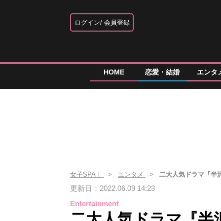
ログイン
会員登録
HOME
恋愛・結婚
エンタ
女子SPA！
エンタメ
二大人気ドラマ『半
更新日：2022.06.09 14:23
Entertainment
二大人気ドラマ『半