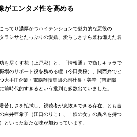
像がエンタメ性を高める
こってり濃厚かつハイテンションで魅力的な悪役の
タラシサとたっぷりの愛嬌、愛らしさすら兼ね備えた名
功を尽くす花（上戸彩）と、「情報通」で癒しキャラで
職場のサポート役を務める瞳（今田美桜）、関西弁でヒ
つ大手IT企業・電脳雑技集団の副社長・美幸（南野陽
に前時代的すぎるという批判も多数出ていました。
暑苦しさを払拭し、視聴者が息抜きできる存在」とも言
の白井亜希子（江口のりこ）、「鉄の女」の異名を持つ
）といった新たな味が加わっています。