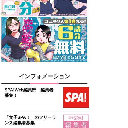
インフォメーション
SPA!Web編集部 編集者
募集！
「女子SPA！」のフリーラ
ンス編集者募集