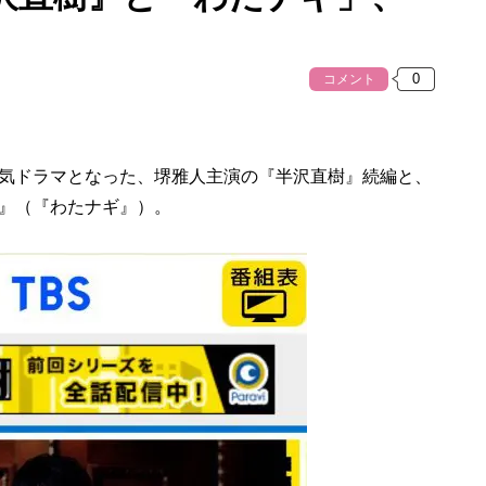
コメント
気ドラマとなった、堺雅人主演の『半沢直樹』続編と、
』（『わたナギ』）。