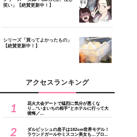
笑い」【絶賛更新中！】
シリーズ「買ってよかったもの」
【絶賛更新中！】
アクセスランキング
花火大会デートで猛烈に気分が悪くな
1
り…“いまいちの相手”とホテルに行って大
後悔／...
2
ダルビッシュの息子は182cm世界モデル！
ラウンドガールやミスコン美女も…プロ...