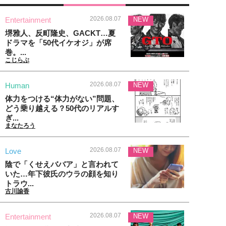
2026.08.07
Entertainment
NEW
堺雅人、反町隆史、GACKT…夏
ドラマを「50代イケオジ」が席
巻。...
こじらぶ
2026.08.07
Human
NEW
体力をつける“体力がない”問題、
どう乗り越える？50代のリアルす
ぎ...
まなたろう
2026.08.07
Love
NEW
陰で「くせえババア」と言われて
いた…年下彼氏のウラの顔を知り
トラウ...
古川諭香
2026.08.07
Entertainment
NEW