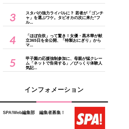
スタバの強力ライバルに？ 若者が「ゴンチ
3
ャ」を選ぶワケ。タピオカの次に来た“フ
ル...
「ほぼ自炊」って驚き！女優・黒木華が献
4
立365日を全公開、「特製おにぎり」から
マ...
甲子園の応援強制参加に、母親が猛クレー
5
ム「ネットで告発する」／びっくり体験人
気記...
インフォメーション
SPA!Web編集部 編集者募集！