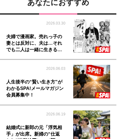
あなたにおすすめ
2026.03.30
夫婦で漫画家。売れっ子の
妻とは反対に、夫は…それ
でも二人は一緒に生きる…
2026.06.03
人生後半の“賢い生き方”が
わかるSPA!メールマガジン
会員募集中！
2026.06.19
結婚式に新郎の元「浮気相
手」が出席。新婦の“仕返