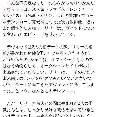
そんな不安定なリリーの心をがっちりつかんだ
デヴィッド
は、米人気ドラマ『ストレンジャー・
シングス』（Netflixオリジナル）の警部役でゴー
ルデングローブ賞候補になった実力派俳優。彼も
また個性的な人物で、リリーはデヴィッドについ
て変わったエピソードを明かしている。
デヴィッドは2人の初デートの際、リリーの名
前が書かれた奇妙なTシャツを着てきたそうだ。
どうやらそのTシャツは、オフィシャルなもので
はなく偽物らしく、オークションサイトeBayに
出品されていたらしい。リリーは、「そのひどい
出来栄えのTシャツを“クソみたい“などと言いな
がら、デートに着てきたデヴィッドに恋してしま
った」という。なんともキテレツ……。
ただ、リリーと前夫との間に生まれた2人の子
供たちとは、しっかり良好な関係を築いていると
いうデヴィッド。結婚の喜びもひとしおのよう