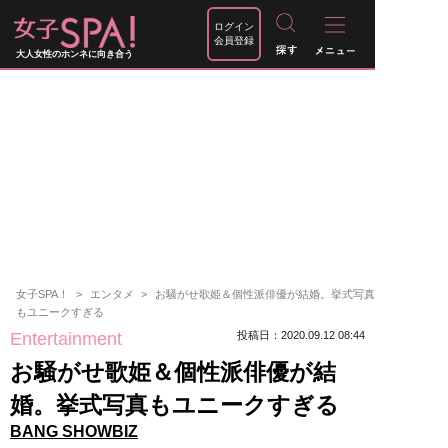
ログイン
会員登録
大人女性のホンネに向き合う
女子SPA！
エンタメ
お騒がせ歌姫＆個性派俳優が結婚。挙式写真
もユニークすぎる
Entertainment
投稿日：2020.09.12 08:44
お騒がせ歌姫＆個性派俳優が結
婚。挙式写真もユニークすぎる
BANG SHOWBIZ