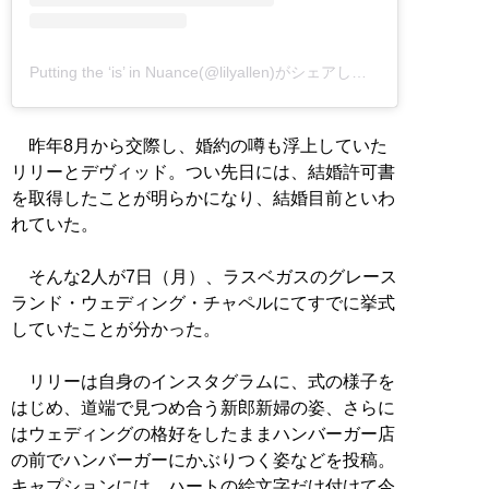
Putting the ‘is’ in Nuance(@lilyallen)がシェアした投稿
–
昨年8月から交際し、婚約の噂も浮上していた
リリーとデヴィッド。つい先日には、結婚許可書
を取得したことが明らかになり、結婚目前といわ
れていた。
そんな2人が7日（月）、ラスベガスのグレース
ランド・ウェディング・チャペルにてすでに挙式
していたことが分かった。
リリーは自身のインスタグラムに、式の様子を
はじめ、道端で見つめ合う新郎新婦の姿、さらに
はウェディングの格好をしたままハンバーガー店
の前でハンバーガーにかぶりつく姿などを投稿。
キャプションには、ハートの絵文字だけ付けて今