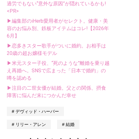
過労でもない“意外な原因”が隠れているかも!
<PR>
▶編集部のiHerb愛用者がセレクト。健康・美
容のお悩み別、鉄板アイテムはコレ!【2026年
6月】
▶恋多きスター歌手がついに婚約。お相手は
20歳の超お嬢様モデル
▶米元スター子役、“死のような”離婚を乗り越
え再婚へ。SNSで広まった「日本で婚約」の
噂を認める
▶注目の二世女優が結婚。父との関係、摂食
障害に悩んだ末につかんだ幸せ
デヴィッド・ハーバー
リリー・アレン
結婚