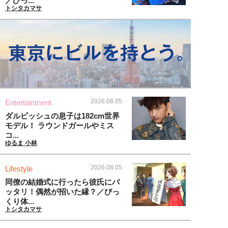
／びっ...
トシタカマサ
2026.08.05
Entertainment
ダルビッシュの息子は182cm世界
モデル！ ラウンドガールやミス
コ...
ゆるま 小林
2026.08.05
Lifestyle
同僚の結婚式に行ったら彼氏にバ
ッタリ！偶然が招いた縁？／びっ
くり体...
トシタカマサ