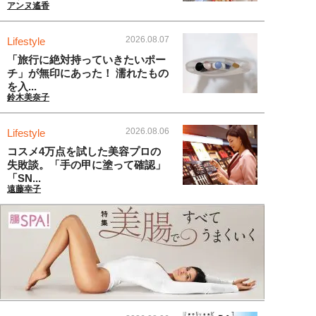
アンヌ遙香
2026.08.07
Lifestyle
「旅行に絶対持っていきたいポー
チ」が無印にあった！ 濡れたもの
を入...
鈴木美奈子
2026.08.06
Lifestyle
コスメ4万点を試した美容プロの
失敗談。「手の甲に塗って確認」
「SN...
遠藤幸子