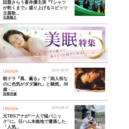
話題さらう蒼井優主演『Tシャツ
が乾くまで』盛り上げるスピッツ
主題歌...
石黒隆之
2026.08.07
Lifestyle
朝ドラ『風、薫る』で「病人役な
のに色気がダダ漏れ」と騒然。39
歳・...
加賀谷健
2026.08.07
Lifestyle
元TBSアナが“一人で猛パニッ
ク”に。日ハム本拠地で遭遇した
「人気...