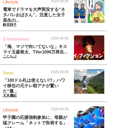
2026.08.06
Lifestyle
電車でドラマを大声実況する“ネ
タバレおばさん”。注意した女子
高生の...
鈴木詩子
2026.08.06
Entertainment
「俺、マジで向いてないな」キス
マイ玉森裕太、TVer1000万再生...
こじらぶ
2026.08.06
News
「100ドル札は使えない!?」ハワ
イ移住の元テレ朝アナが驚い
た“最...
大木優紀
2026.08.06
Lifestyle
甲子園の応援強制参加に、母親が
猛クレーム「ネットで告発する」