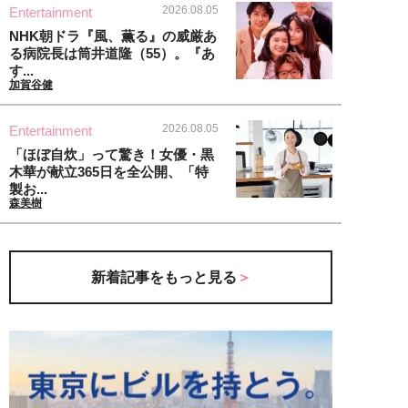
2026.08.05
Entertainment
NHK朝ドラ『風、薫る』の威厳あ
る病院長は筒井道隆（55）。『あ
す...
加賀谷健
2026.08.05
Entertainment
「ほぼ自炊」って驚き！女優・黒
木華が献立365日を全公開、「特
製お...
森美樹
新着記事をもっと見る