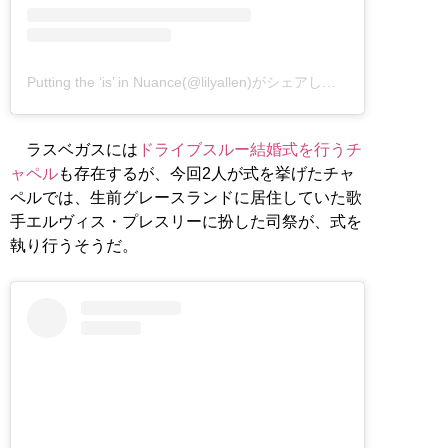
Putting the ‘is’ in Nuance(@lilyallen)がシェアした投稿
–
ラスベガスには
ドライブスルー結婚式を行うチ
ャペル
も存在するが、今回2人が式を挙げたチャ
ペルでは、生前グレースランドに居住していた歌
手エルヴィス・プレスリーに扮した司祭が、式を
執り行うそうだ。