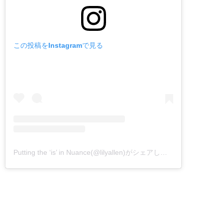
この投稿をInstagramで見る
Putting the ‘is’ in Nuance(@lilyallen)がシェアした投稿
–