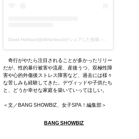
David Harbour(@dkharbour)がシェアした投稿
–
2020年 9月月9日
奇行がやたら注目されることが多かったリリー
だが、性的暴行被害や流産、産後うつ、双極性障
害や心的外傷後ストレス障害など、過去には様々
な苦しみも経験してきた。デヴィッドや子供たち
と、どうか幸せな家庭を築いていってほしい。
＜文／BANG SHOWBIZ、女子SPA！編集部＞
BANG SHOWBIZ