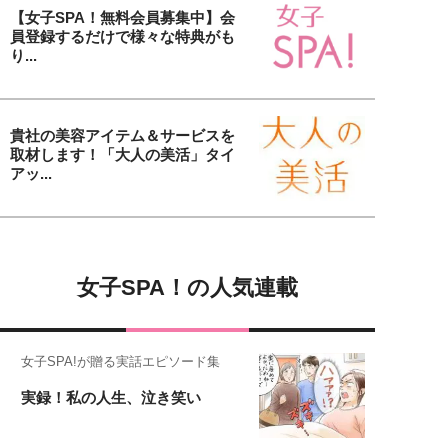
【女子SPA！無料会員募集中】会
員登録するだけで様々な特典がも
り...
貴社の美容アイテム＆サービスを
取材します！「大人の美活」タイ
アッ...
女子SPA！の人気連載
女子SPA!が贈る実話エピソード集
実録！私の人生、泣き笑い