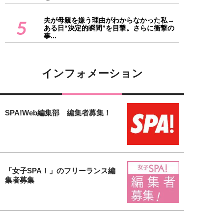
夫が母親を嫌う理由がわからなかった私→
5
ある日“決定的瞬間”を目撃。さらに衝撃の
事...
インフォメーション
SPA!Web編集部 編集者募集！
「女子SPA！」のフリーランス編
集者募集