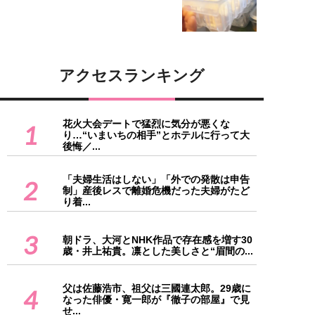
アクセスランキング
花火大会デートで猛烈に気分が悪くな
1
り…“いまいちの相手”とホテルに行って大
後悔／...
「夫婦生活はしない」「外での発散は申告
2
制」産後レスで離婚危機だった夫婦がたど
り着...
3
朝ドラ、大河とNHK作品で存在感を増す30
歳・井上祐貴。凛とした美しさと“眉間の...
父は佐藤浩市、祖父は三國連太郎。29歳に
4
なった俳優・寛一郎が『徹子の部屋』で見
せ...