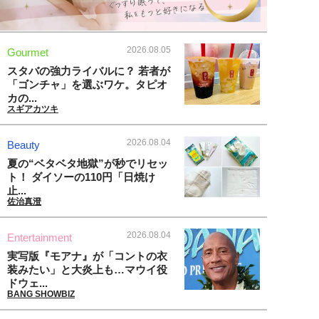
2026.08.05
Gourmet
スタバの強力ライバルに？ 若者が
「ゴンチャ」を選ぶワケ。タピオ
カの...
スギアカツキ
2026.08.04
Beauty
夏の“ベタベタ地獄”が秒でリセッ
ト！ ダイソーの110円「日焼け
止...
佐治真澄
2026.08.04
Entertainment
実写版『モアナ』が「コントの衣
装みたい」と大炎上も…マウイ役
ドウェ...
BANG SHOWBIZ