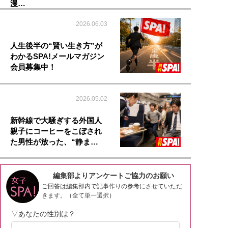
漫…
2026.06.03
人生後半の“賢い生き方”が
わかるSPA!メールマガジン
会員募集中！
2026.05.02
新幹線で大騒ぎする外国人
親子にコーヒーをこぼされ
た男性が放った、“静ま…