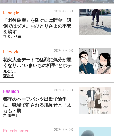
2026.08.03
Lifestyle
「老後破産」を防ぐには貯金一辺
倒ではダメ。おひとりさまの不安
を消す...
ワタナベ薫
2026.08.03
Lifestyle
花火大会デートで猛烈に気分が悪
くなり…“いまいちの相手”とホテ
ルに...
萩ゆう
2026.08.03
Fashion
都庁のハーフパンツ出勤で論争
に。職場で許される肌見せと「太
もも・胸...
角 佑宇子
2026.08.03
Entertainment