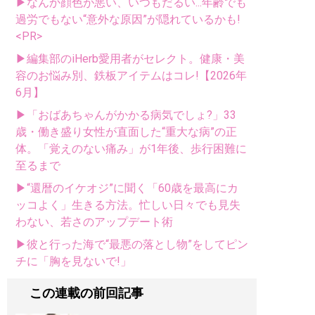
▶なんか顔色が悪い、いつもだるい...年齢でも
過労でもない“意外な原因”が隠れているかも!
<PR>
▶編集部のiHerb愛用者がセレクト。健康・美
容のお悩み別、鉄板アイテムはコレ!【2026年
6月】
▶「おばあちゃんがかかる病気でしょ?」33
歳・働き盛り女性が直面した“重大な病”の正
体。「覚えのない痛み」が1年後、歩行困難に
至るまで
▶“還暦のイケオジ”に聞く「60歳を最高にカ
ッコよく」生きる方法。忙しい日々でも見失
わない、若さのアップデート術
▶彼と行った海で“最悪の落とし物”をしてピン
チに「胸を見ないで!」
この連載の前回記事