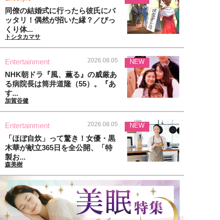
同僚の結婚式に行ったら彼氏にバ
ッタリ！偶然が招いた縁？／びっ
くり体...
トシタカマサ
2026.08.05
Entertainment
NEW
NHK朝ドラ『風、薫る』の威厳あ
る病院長は筒井道隆（55）。『あ
す...
加賀谷健
2026.08.05
Entertainment
NEW
「ほぼ自炊」って驚き！女優・黒
木華が献立365日を全公開、「特
製お...
森美樹