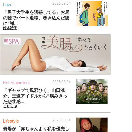
2026.08.04
Love
「男子大学生を誘惑してる」お局
の嘘でパート退職。巻き込んだ彼
に“謝...
鈴木詩子
2026.08.04
Entertainment
「ギャップで風邪ひく」山田涼
介、王道アイドルから“病みきっ
た悲壮感...
こじらぶ
2026.08.04
Lifestyle
義母が「赤ちゃんより私を優先し