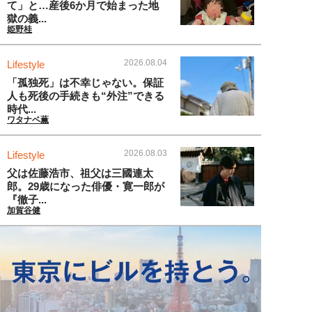
て」と…産後6か月で始まった地
獄の義...
姫野桂
2026.08.04
Lifestyle
「孤独死」は不幸じゃない。保証
人も死後の手続きも“外注”できる
時代...
ワタナベ薫
2026.08.03
Lifestyle
父は佐藤浩市、祖父は三國連太
郎。29歳になった俳優・寛一郎が
『徹子...
加賀谷健