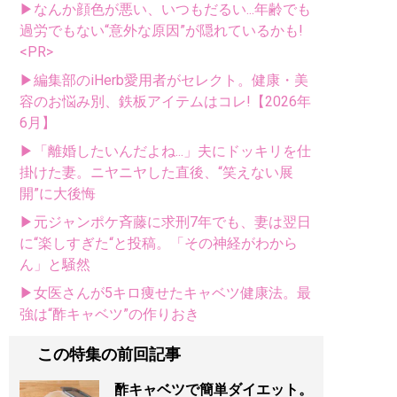
▶なんか顔色が悪い、いつもだるい...年齢でも
過労でもない“意外な原因”が隠れているかも!
<PR>
▶編集部のiHerb愛用者がセレクト。健康・美
容のお悩み別、鉄板アイテムはコレ!【2026年
6月】
▶「離婚したいんだよね...」夫にドッキリを仕
掛けた妻。ニヤニヤした直後、“笑えない展
開”に大後悔
▶元ジャンポケ斉藤に求刑7年でも、妻は翌日
に“楽しすぎた“と投稿。「その神経がわから
ん」と騒然
▶女医さんが5キロ痩せたキャベツ健康法。最
強は“酢キャベツ”の作りおき
この特集の前回記事
酢キャベツで簡単ダイエット。