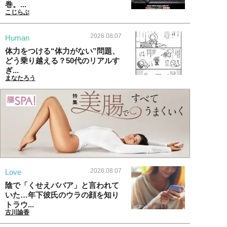
巻。...
こじらぶ
2026.08.07
Human
体力をつける“体力がない”問題、
どう乗り越える？50代のリアルす
ぎ...
まなたろう
2026.08.07
Love
陰で「くせえババア」と言われて
いた…年下彼氏のウラの顔を知り
トラウ...
古川諭香