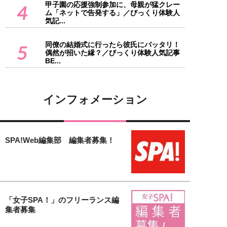
甲子園の応援強制参加に、母親が猛クレー
4
ム「ネットで告発する」／びっくり体験人
気記...
同僚の結婚式に行ったら彼氏にバッタリ！
5
偶然が招いた縁？／びっくり体験人気記事
BE...
インフォメーション
SPA!Web編集部 編集者募集！
「女子SPA！」のフリーランス編
集者募集