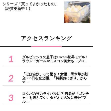
シリーズ「買ってよかったもの」
【絶賛更新中！】
アクセスランキング
1
ダルビッシュの息子は182cm世界モデル！
ラウンドガールやミスコン美女も…プロ...
「ほぼ自炊」って驚き！女優・黒木華が献
2
立365日を全公開、「特製おにぎり」から
マ...
スタバの強力ライバルに？ 若者が「ゴンチ
3
ャ」を選ぶワケ。タピオカの次に来た“フ
ル...