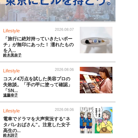
2026.08.07
Lifestyle
「旅行に絶対持っていきたいポー
チ」が無印にあった！ 濡れたもの
を入...
鈴木美奈子
2026.08.06
Lifestyle
コスメ4万点を試した美容プロの
失敗談。「手の甲に塗って確認」
「SN...
遠藤幸子
2026.08.06
Lifestyle
電車でドラマを大声実況する“ネ
タバレおばさん”。注意した女子
高生の...
鈴木詩子