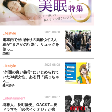
2026.08.08
Lifestyle
電車内で登山帰りの高齢女性2人
組が“まさかの行為”。リュックを
使っ...
maki
2026.08.08
Lifestyle
“外面の良い義母”にいじめられて
いた34歳女性。ある日「笑っちゃ
う...
鈴木詩子
2026.08.07
Entertainment
堺雅人、反町隆史、GACKT…夏
ドラマを「50代イケオジ」が席