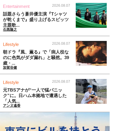
2026.08.07
Entertainment
話題さらう蒼井優主演『Tシャツ
が乾くまで』盛り上げるスピッツ
主題歌...
石黒隆之
2026.08.07
Lifestyle
朝ドラ『風、薫る』で「病人役な
のに色気がダダ漏れ」と騒然。39
歳・...
加賀谷健
2026.08.07
Lifestyle
元TBSアナが“一人で猛パニッ
ク”に。日ハム本拠地で遭遇した
「人気...
アンヌ遙香