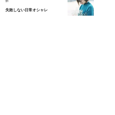
解
失敗しない日常オシャレ
元『渡鬼』子役・宇野なおみの
話そ、お茶しよっ元気出そ
宇垣美里が映画への想いを綴る
宇垣美里の沼落ちシネマ
松本穂香が映画愛を語ります
銀幕ロンリーガール