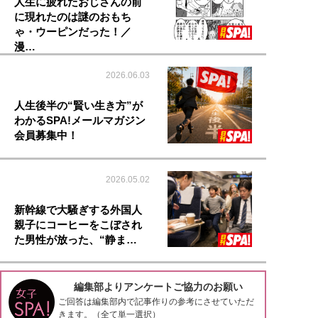
人生に疲れたおじさんの前
に現れたのは謎のおもち
ゃ・ウーピンだった！／
漫…
2026.06.03
人生後半の“賢い生き方”が
わかるSPA!メールマガジン
会員募集中！
2026.05.02
新幹線で大騒ぎする外国人
親子にコーヒーをこぼされ
た男性が放った、“静ま…