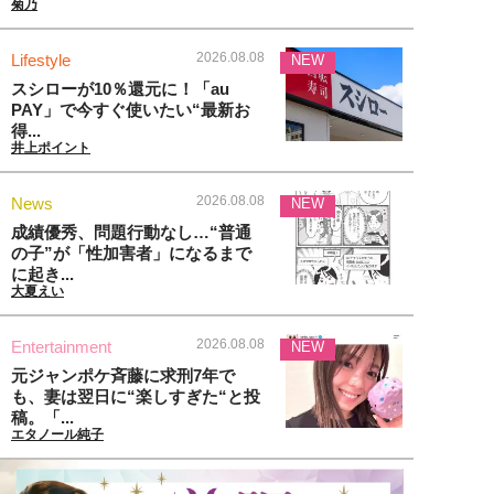
菊乃
2026.08.08
Lifestyle
NEW
スシローが10％還元に！「au
PAY」で今すぐ使いたい“最新お
得...
井上ポイント
2026.08.08
News
NEW
成績優秀、問題行動なし…“普通
の子”が「性加害者」になるまで
に起き...
大夏えい
2026.08.08
Entertainment
NEW
元ジャンポケ斉藤に求刑7年で
も、妻は翌日に“楽しすぎた“と投
稿。「...
エタノール純子