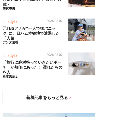
歳・...
加賀谷健
2026.08.07
Lifestyle
元TBSアナが“一人で猛パニッ
ク”に。日ハム本拠地で遭遇した
「人気...
アンヌ遙香
2026.08.07
Lifestyle
「旅行に絶対持っていきたいポー
チ」が無印にあった！ 濡れたもの
を入...
鈴木美奈子
新着記事をもっと見る