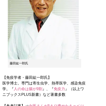
藤田紘一郎氏
【免疫学者・藤田紘一郎氏】
医学博士。専門は寄生虫学、熱帯医学、感染免疫
学。『
人の命は腸が9割
』、『
免疫力
』（以上ワ
ニブックスPLUS新書）など著書多数
【参考記事】⇒
女医さんが5キロ痩せたキャベツ