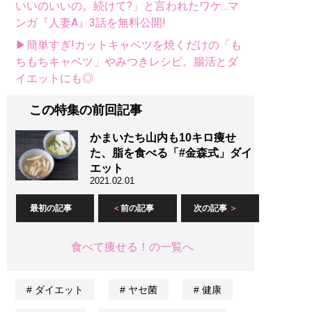
いいのいいの。続けて?」と言われたワケ...マ
ンガ『人妻A』3話を無料公開!
▶簡単すぎ!カットキャベツを焼くだけの「も
ちもちキャベツ」やみつきレシピ。腸活とダ
イエットにも◎
この特集の前回記事
かまいたち山内も10キロ痩せ
た、脂を食べる「#金森式」ダイ
エット
2021.02.01
最初の記事
前の記事
次の記事
食べて痩せる！の一覧へ
ダイエット
ヤセ菌
健康