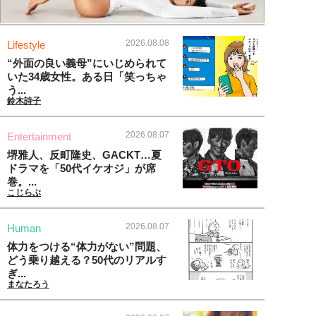
2026.08.08
Lifestyle
“外面の良い義母”にいじめられて
いた34歳女性。ある日「笑っちゃ
う...
鈴木詩子
2026.08.07
Entertainment
堺雅人、反町隆史、GACKT…夏
ドラマを「50代イケオジ」が席
巻。...
こじらぶ
2026.08.07
Human
体力をつける“体力がない”問題、
どう乗り越える？50代のリアルす
ぎ...
まなたろう