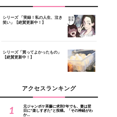
シリーズ 「実録！私の人生、泣き
笑い」【絶賛更新中！】
シリーズ「買ってよかったもの」
【絶賛更新中！】
アクセスランキング
元ジャンポケ斉藤に求刑7年でも、妻は翌
1
日に“楽しすぎた“と投稿。「その神経がわ
か...