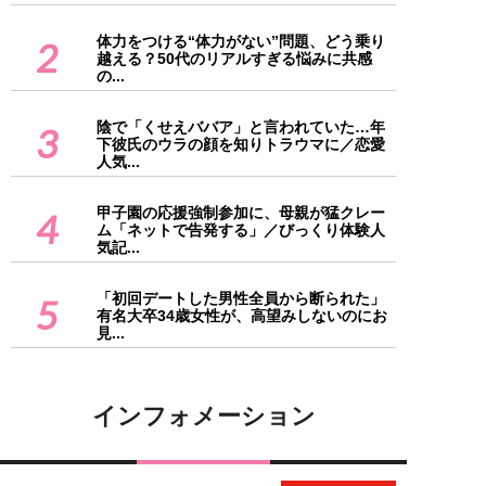
体力をつける“体力がない”問題、どう乗り
2
越える？50代のリアルすぎる悩みに共感
の...
陰で「くせえババア」と言われていた…年
3
下彼氏のウラの顔を知りトラウマに／恋愛
人気...
甲子園の応援強制参加に、母親が猛クレー
4
ム「ネットで告発する」／びっくり体験人
気記...
「初回デートした男性全員から断られた」
5
有名大卒34歳女性が、高望みしないのにお
見...
インフォメーション