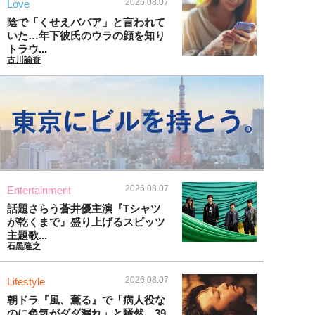
2026.08.07
Love
陰で「くせえババア」と言われて
いた…年下彼氏のウラの顔を知り
トラウ...
古川諭香
2026.08.07
Entertainment
話題さらう蒼井優主演『Tシャツ
が乾くまで』盛り上げるスピッツ
主題歌...
石黒隆之
2026.08.07
Lifestyle
朝ドラ『風、薫る』で「病人役な
のに色気がダダ漏れ」と騒然。39