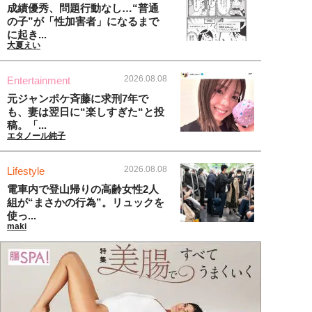
成績優秀、問題行動なし…“普通
の子”が「性加害者」になるまで
に起き...
大夏えい
2026.08.08
Entertainment
元ジャンポケ斉藤に求刑7年で
も、妻は翌日に“楽しすぎた“と投
稿。「...
エタノール純子
2026.08.08
Lifestyle
電車内で登山帰りの高齢女性2人
組が“まさかの行為”。リュックを
使っ...
maki