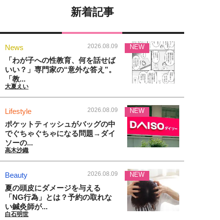
新着記事
2026.08.09
News
NEW
「わが子への性教育、何を話せば
いい？」専門家の“意外な答え”。
「教...
大夏えい
2026.08.09
Lifestyle
NEW
ポケットティッシュがバッグの中
でぐちゃぐちゃになる問題→ダイ
ソーの...
高木沙織
2026.08.09
Beauty
NEW
夏の頭皮にダメージを与える
「NG行為」とは？予約の取れな
い鍼灸師が...
白石明世