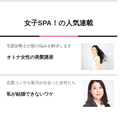
女子SPA！の人気連載
毛髪診断士が髪の悩みを解決します
オトナ女性の美髪講座
恋愛コンサル菊乃が出会った女性たち
私が結婚できないワケ
女子SPA!が贈る実話エピソード集
実録！私の人生、泣き笑い