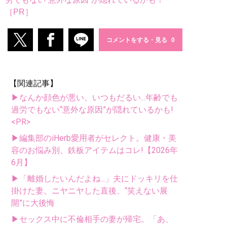
［PR］
コメントをする・見る
【関連記事】
▶なんか顔色が悪い、いつもだるい...年齢でも
過労でもない“意外な原因”が隠れているかも!
<PR>
▶編集部のiHerb愛用者がセレクト。健康・美
容のお悩み別、鉄板アイテムはコレ!【2026年
6月】
▶「離婚したいんだよね...」夫にドッキリを仕
掛けた妻。ニヤニヤした直後、“笑えない展
開”に大後悔
▶セックス中に不倫相手の妻が帰宅。「あ、