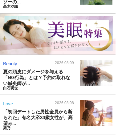
ソーの...
高木沙織
2026.08.09
Beauty
夏の頭皮にダメージを与える
「NG行為」とは？予約の取れな
い鍼灸師が...
白石明世
2026.08.08
Love
「初回デートした男性全員から断
られた」有名大卒34歳女性が、高
望み...
菊乃