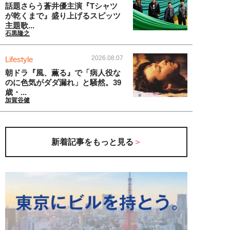
話題さらう蒼井優主演『Tシャツ
が乾くまで』盛り上げるスピッツ
主題歌...
石黒隆之
2026.08.07
Lifestyle
朝ドラ『風、薫る』で「病人役な
のに色気がダダ漏れ」と騒然。39
歳・...
加賀谷健
新着記事をもっと見る