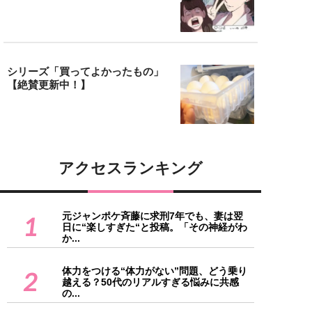
シリーズ「買ってよかったもの」
【絶賛更新中！】
アクセスランキング
元ジャンポケ斉藤に求刑7年でも、妻は翌
1
日に“楽しすぎた“と投稿。「その神経がわ
か...
体力をつける“体力がない”問題、どう乗り
2
越える？50代のリアルすぎる悩みに共感
の...