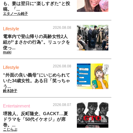
も、妻は翌日に“楽しすぎた“と投
稿。「...
エタノール純子
2026.08.08
Lifestyle
電車内で登山帰りの高齢女性2人
組が“まさかの行為”。リュックを
使っ...
maki
2026.08.08
Lifestyle
“外面の良い義母”にいじめられて
いた34歳女性。ある日「笑っちゃ
う...
鈴木詩子
2026.08.07
Entertainment
堺雅人、反町隆史、GACKT…夏
ドラマを「50代イケオジ」が席
巻。...
こじらぶ