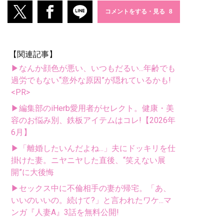
コメントをする・見る
【関連記事】
▶なんか顔色が悪い、いつもだるい...年齢でも
過労でもない“意外な原因”が隠れているかも!
<PR>
▶編集部のiHerb愛用者がセレクト。健康・美
容のお悩み別、鉄板アイテムはコレ!【2026年
6月】
▶「離婚したいんだよね...」夫にドッキリを仕
掛けた妻。ニヤニヤした直後、“笑えない展
開”に大後悔
▶セックス中に不倫相手の妻が帰宅。「あ、
いいのいいの。続けて?」と言われたワケ...マ
ンガ『人妻A』3話を無料公開!