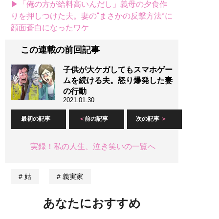
▶「俺の方が給料高いんだし」義母の夕食作
りを押しつけた夫。妻の“まさかの反撃方法”に
顔面蒼白になったワケ
この連載の前回記事
子供が大ケガしてもスマホゲー
ムを続ける夫。怒り爆発した妻
の行動
2021.01.30
最初の記事
前の記事
次の記事
実録！私の人生、泣き笑いの一覧へ
姑
義実家
あなたにおすすめ