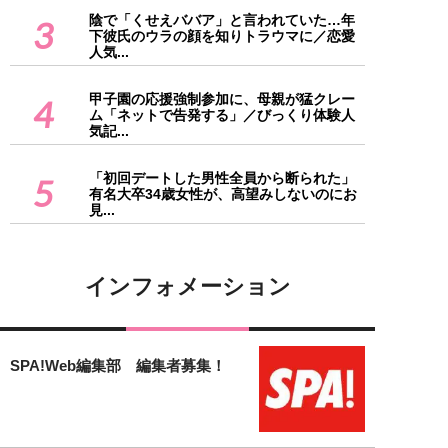
陰で「くせえババア」と言われていた…年
3
下彼氏のウラの顔を知りトラウマに／恋愛
人気...
甲子園の応援強制参加に、母親が猛クレー
4
ム「ネットで告発する」／びっくり体験人
気記...
「初回デートした男性全員から断られた」
5
有名大卒34歳女性が、高望みしないのにお
見...
インフォメーション
SPA!Web編集部 編集者募集！