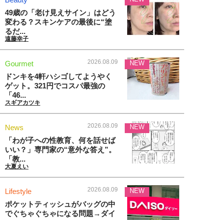
49歳の「老け見えサイン」はどう
変わる？スキンケアの最後に“塗
るだ...
遠藤幸子
2026.08.09
Gourmet
NEW
ドンキを4軒ハシゴしてようやく
ゲット。321円でコスパ最強の
「46...
スギアカツキ
2026.08.09
News
NEW
「わが子への性教育、何を話せば
いい？」専門家の“意外な答え”。
「教...
大夏えい
2026.08.09
Lifestyle
NEW
ポケットティッシュがバッグの中
でぐちゃぐちゃになる問題→ダイ