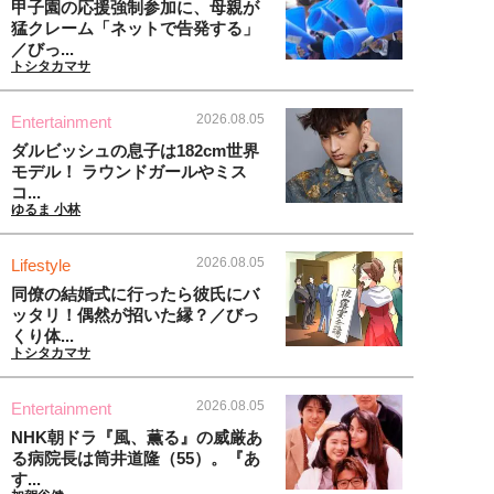
甲子園の応援強制参加に、母親が
猛クレーム「ネットで告発する」
／びっ...
トシタカマサ
2026.08.05
Entertainment
ダルビッシュの息子は182cm世界
モデル！ ラウンドガールやミス
コ...
ゆるま 小林
2026.08.05
Lifestyle
同僚の結婚式に行ったら彼氏にバ
ッタリ！偶然が招いた縁？／びっ
くり体...
トシタカマサ
2026.08.05
Entertainment
NHK朝ドラ『風、薫る』の威厳あ
る病院長は筒井道隆（55）。『あ
す...