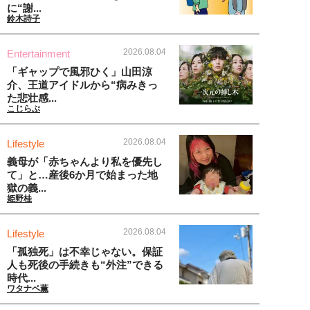
に“謝...
鈴木詩子
2026.08.04
Entertainment
「ギャップで風邪ひく」山田涼
介、王道アイドルから“病みきっ
た悲壮感...
こじらぶ
2026.08.04
Lifestyle
義母が「赤ちゃんより私を優先し
て」と…産後6か月で始まった地
獄の義...
姫野桂
2026.08.04
Lifestyle
「孤独死」は不幸じゃない。保証
人も死後の手続きも“外注”できる
時代...
ワタナベ薫