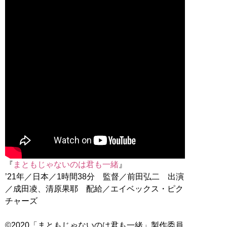
『
まともじゃないのは君も一緒
』
’21年／日本／1時間38分 監督／前田弘二 出演
／成田凌、清原果耶 配給／エイベックス・ピク
チャーズ
©2020「まともじゃないのは君も一緒」製作委員