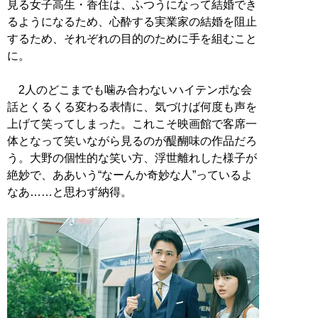
見る女子高生・香住は、ふつうになって結婚でき
るようになるため、心酔する実業家の結婚を阻止
するため、それぞれの目的のために手を組むこと
に。
2人のどこまでも噛み合わないハイテンポな会
話とくるくる変わる表情に、気づけば何度も声を
上げて笑ってしまった。これこそ映画館で客席一
体となって笑いながら見るのが醍醐味の作品だろ
う。大野の個性的な笑い方、浮世離れした様子が
絶妙で、ああいう“なーんか奇妙な人”っているよ
なあ……と思わず納得。