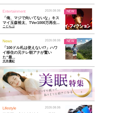
2026.08.06
Entertainment
NEW
「俺、マジで向いてないな」キス
マイ玉森裕太、TVer1000万再生...
こじらぶ
2026.08.06
News
NEW
「100ドル札は使えない!?」ハワ
イ移住の元テレ朝アナが驚い
た“最...
大木優紀
2026.08.06
Lifestyle