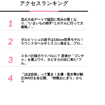
アクセスランキング
花火大会デートで猛烈に気分が悪くな
1
り…“いまいちの相手”とホテルに行って大
後悔／...
2
ダルビッシュの息子は182cm世界モデル！
ラウンドガールやミスコン美女も…プロ...
スタバの強力ライバルに？ 若者が「ゴンチ
3
ャ」を選ぶワケ。タピオカの次に来た“フ
ル...
「ほぼ自炊」って驚き！女優・黒木華が献
4
立365日を全公開、「特製おにぎり」から
マ...
甲子園の応援強制参加に、母親が猛クレー
5
ム「ネットで告発する」／びっくり体験人
気記...