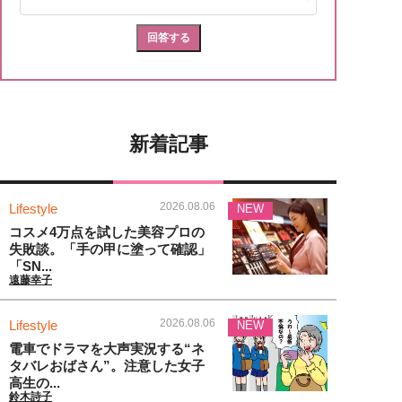
新着記事
2026.08.06
Lifestyle
NEW
コスメ4万点を試した美容プロの
失敗談。「手の甲に塗って確認」
「SN...
遠藤幸子
2026.08.06
Lifestyle
NEW
電車でドラマを大声実況する“ネ
タバレおばさん”。注意した女子
高生の...
鈴木詩子