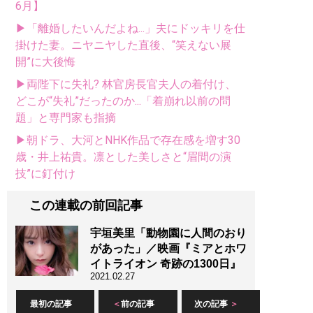
6月】
▶「離婚したいんだよね...」夫にドッキリを仕
掛けた妻。ニヤニヤした直後、“笑えない展
開”に大後悔
▶両陛下に失礼? 林官房長官夫人の着付け、
どこが“失礼”だったのか...「着崩れ以前の問
題」と専門家も指摘
▶朝ドラ、大河とNHK作品で存在感を増す30
歳・井上祐貴。凛とした美しさと“眉間の演
技”に釘付け
この連載の前回記事
宇垣美里「動物園に人間のおり
があった」／映画『ミアとホワ
イトライオン 奇跡の1300日』
2021.02.27
最初の記事
前の記事
次の記事