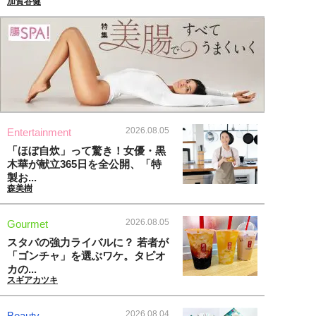
加賀谷健
2026.08.05
Entertainment
「ほぼ自炊」って驚き！女優・黒
木華が献立365日を全公開、「特
製お...
森美樹
2026.08.05
Gourmet
スタバの強力ライバルに？ 若者が
「ゴンチャ」を選ぶワケ。タピオ
カの...
スギアカツキ
2026.08.04
Beauty