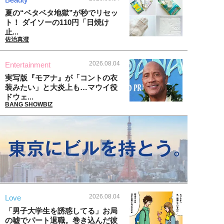
夏の“ベタベタ地獄”が秒でリセッ
ト！ ダイソーの110円「日焼け
止...
佐治真澄
2026.08.04
Entertainment
実写版『モアナ』が「コントの衣
装みたい」と大炎上も…マウイ役
ドウェ...
BANG SHOWBIZ
2026.08.04
Love
「男子大学生を誘惑してる」お局
の嘘でパート退職。巻き込んだ彼