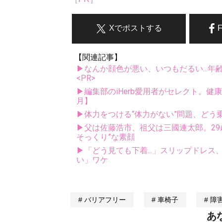
Xでポストする
【関連記事】
▶なんか顔色が悪い、いつもだるい...年
<PR>
▶編集部のiHerb愛用者がセレクト。健
月】
▶体力をつける“体力がない”問題、どう
▶父は佐藤浩市、祖父は三國連太郎。29
そっくり”な素顔
▶「どう見ても下着...」スリップドレ
い」ワケ
バリアフリー
車椅子
障
あ