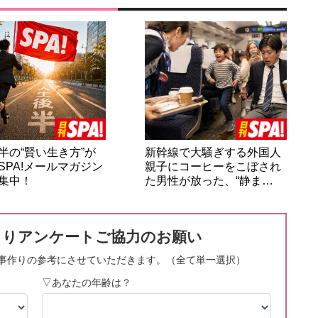
半の“賢い生き方”が
新幹線で大騒ぎする外国人
SPA!メールマガジン
親子にコーヒーをこぼされ
集中！
た男性が放った、“静ま…