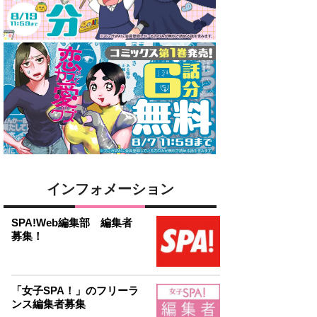
インフォメーション
SPA!Web編集部 編集者
募集！
「女子SPA！」のフリーラ
ンス編集者募集