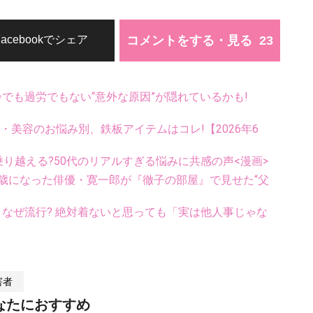
コメントをする・見る
Facebookでシェア
齢でも過労でもない“意外な原因”が隠れているかも!
康・美容のお悩み別、鉄板アイテムはコレ!【2026年6
乗り越える?50代のリアルすぎる悩みに共感の声<漫画>
歳になった俳優・寛一郎が『徹子の部屋』で見せた“父
ス、なぜ流行? 絶対着ないと思っても「実は他人事じゃな
害者
なたにおすすめ