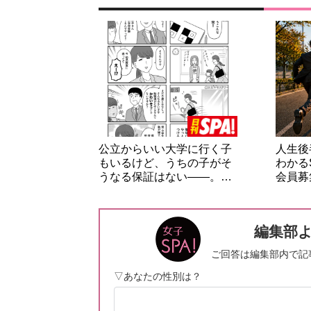
公立からいい大学に行く子
人生後
もいるけど、うちの子がそ
わかる
うなる保証はない――。…
会員募