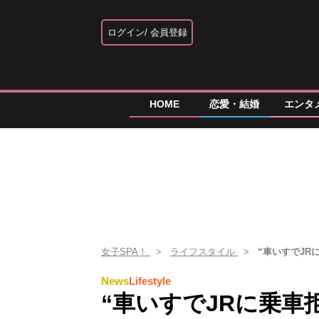
ログイン
会員登録
HOME
恋愛・結婚
エンタ
女子SPA！
ライフスタイル
“車いすでJ
News
Lifestyle
“車いすでJRに乗車