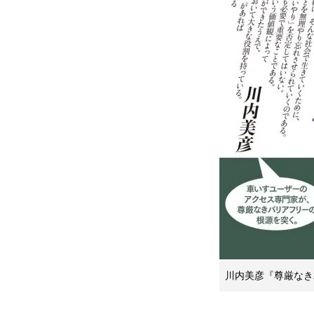
川内美彦『尊厳なき