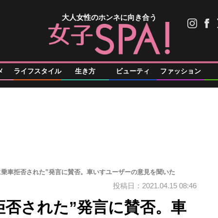
大人女性のホンネに向き合う
メ
ライフスタイル
生き方
ビューティ
ファッション
Rに乗車拒否された”発言に賛否。車いすユーザーの意見を聞いた
投稿日：2021.04.15 08:46
拒否された”発言に賛否。車