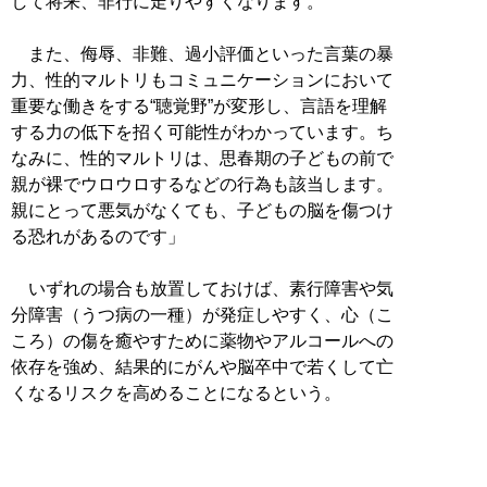
して将来、非行に走りやすくなります。
また、侮辱、非難、過小評価といった言葉の暴
力、性的マルトリもコミュニケーションにおいて
重要な働きをする“聴覚野”が変形し、言語を理解
する力の低下を招く可能性がわかっています。ち
なみに、性的マルトリは、思春期の子どもの前で
親が裸でウロウロするなどの行為も該当します。
親にとって悪気がなくても、子どもの脳を傷つけ
る恐れがあるのです」
いずれの場合も放置しておけば、素行障害や気
分障害（うつ病の一種）が発症しやすく、心（こ
ころ）の傷を癒やすために薬物やアルコールへの
依存を強め、結果的にがんや脳卒中で若くして亡
くなるリスクを高めることになるという。