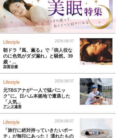
2026.08.07
Lifestyle
朝ドラ『風、薫る』で「病人役な
のに色気がダダ漏れ」と騒然。39
歳・...
加賀谷健
2026.08.07
Lifestyle
元TBSアナが“一人で猛パニッ
ク”に。日ハム本拠地で遭遇した
「人気...
アンヌ遙香
2026.08.07
Lifestyle
「旅行に絶対持っていきたいポー
チ」が無印にあった！ 濡れたもの