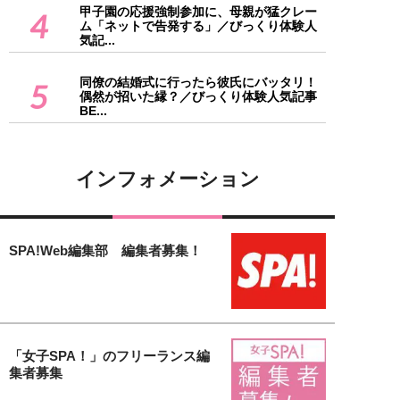
甲子園の応援強制参加に、母親が猛クレー
4
ム「ネットで告発する」／びっくり体験人
気記...
同僚の結婚式に行ったら彼氏にバッタリ！
5
偶然が招いた縁？／びっくり体験人気記事
BE...
インフォメーション
SPA!Web編集部 編集者募集！
「女子SPA！」のフリーランス編
集者募集