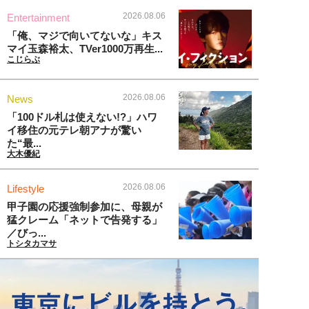
2026.08.06
Entertainment
「俺、マジで向いてないな」キス
マイ玉森裕太、TVer1000万再生...
こじらぶ
2026.08.06
News
「100ドル札は使えない!?」ハワ
イ移住の元テレ朝アナが驚い
た“最...
大木優紀
2026.08.06
Lifestyle
甲子園の応援強制参加に、母親が
猛クレーム「ネットで告発する」
／びっ...
トシタカマサ