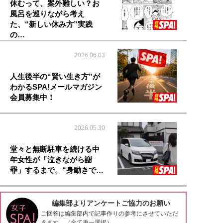
休むって、案外難しい？お
風呂を巡りながら考え
た、“新しい休み方”実践
の…
2026.06.03
人生後半の“賢い生き方”が
わかるSPA!メールマガジン
会員募集中！
2026.05.30
堂々と無断駐車を続ける中
年女性が「泣きながら謝
罪」するまで。“身動きで…