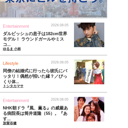
2026.08.05
Entertainment
ダルビッシュの息子は182cm世界
モデル！ ラウンドガールやミス
コ...
ゆるま 小林
2026.08.05
Lifestyle
同僚の結婚式に行ったら彼氏にバ
ッタリ！偶然が招いた縁？／びっ
くり体...
トシタカマサ
2026.08.05
Entertainment
NHK朝ドラ『風、薫る』の威厳あ
る病院長は筒井道隆（55）。『あ
す...
加賀谷健