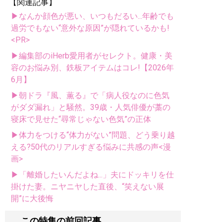
【関連記事】
▶なんか顔色が悪い、いつもだるい...年齢でも
過労でもない“意外な原因”が隠れているかも!
<PR>
▶編集部のiHerb愛用者がセレクト。健康・美
容のお悩み別、鉄板アイテムはコレ!【2026年
6月】
▶朝ドラ『風、薫る』で「病人役なのに色気
がダダ漏れ」と騒然。39歳・人気俳優が藁の
寝床で見せた“尋常じゃない色気”の正体
▶体力をつける“体力がない”問題、どう乗り越
える?50代のリアルすぎる悩みに共感の声<漫
画>
▶「離婚したいんだよね...」夫にドッキリを仕
掛けた妻。ニヤニヤした直後、“笑えない展
開”に大後悔
この特集の前回記事