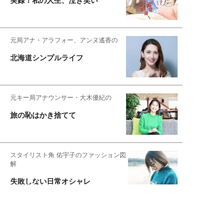
実録！私の人生、泣き笑い
元局アナ・アラフォー、アンヌ遙香の
北海道シンプルライフ
元キー局アナウンサー・大木優紀の
旅の恥はかき捨てて
スタイリスト角 佑宇子のファッション図
解
失敗しない日常オシャレ
元『渡鬼』子役・宇野なおみの