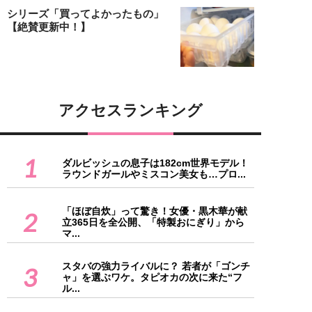
シリーズ「買ってよかったもの」
【絶賛更新中！】
アクセスランキング
1
ダルビッシュの息子は182cm世界モデル！
ラウンドガールやミスコン美女も…プロ...
「ほぼ自炊」って驚き！女優・黒木華が献
2
立365日を全公開、「特製おにぎり」から
マ...
スタバの強力ライバルに？ 若者が「ゴンチ
3
ャ」を選ぶワケ。タピオカの次に来た“フ
ル...