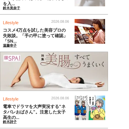
を入...
鈴木美奈子
2026.08.06
Lifestyle
コスメ4万点を試した美容プロの
失敗談。「手の甲に塗って確認」
「SN...
遠藤幸子
2026.08.06
Lifestyle
電車でドラマを大声実況する“ネ
タバレおばさん”。注意した女子
高生の...
鈴木詩子