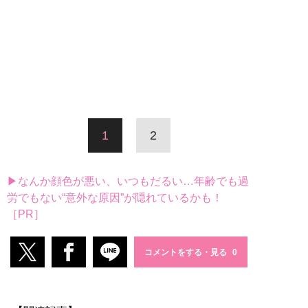
1
2
▶なんか顔色が悪い、いつもだるい…年齢でも過
労でもない“意外な原因”が隠れているかも！
［PR］
コメントをする・見る