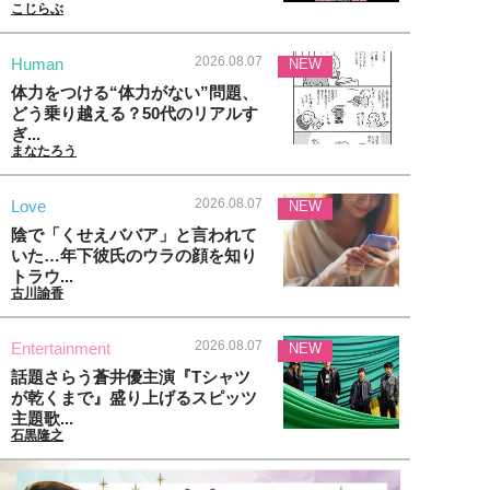
こじらぶ
2026.08.07
Human
NEW
体力をつける“体力がない”問題、
どう乗り越える？50代のリアルす
ぎ...
まなたろう
2026.08.07
Love
NEW
陰で「くせえババア」と言われて
いた…年下彼氏のウラの顔を知り
トラウ...
古川諭香
2026.08.07
Entertainment
NEW
話題さらう蒼井優主演『Tシャツ
が乾くまで』盛り上げるスピッツ
主題歌...
石黒隆之