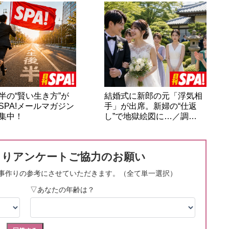
半の“賢い生き方”が
結婚式に新郎の元「浮気相
SPA!メールマガジン
手」が出席。新婦の“仕返
集中！
し”で地獄絵図に…／調…