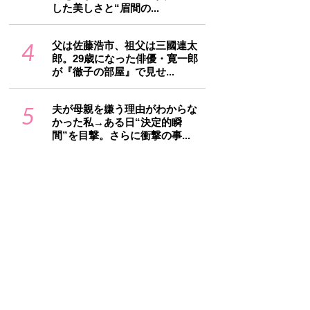
した美しさと“眉間の...
4
父は佐藤浩市、祖父は三國連太
郎。29歳になった俳優・寛一郎
が『徹子の部屋』で見せ...
5
夫が母親を嫌う理由がわからな
かった私→ある日“決定的瞬
間”を目撃。さらに衝撃の事...