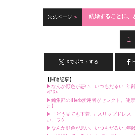
結婚することに、
次のページ
1
Xでポストする
【関連記事】
▶なんか顔色が悪い、いつもだるい...年
<PR>
▶編集部のiHerb愛用者がセレクト。健
月】
▶「どう見ても下着...」スリップドレ
い」ワケ
▶なんか顔色が悪い、いつもだるい...年