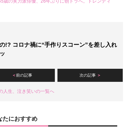
5歳の実力派俳優、26年ぶりに朝ドラへ。トレンディ
の!? コロナ禍に“手作りスコーン”を差し入れ
ッ
前の記事
次の記事
の人生、泣き笑いの一覧へ
なたにおすすめ