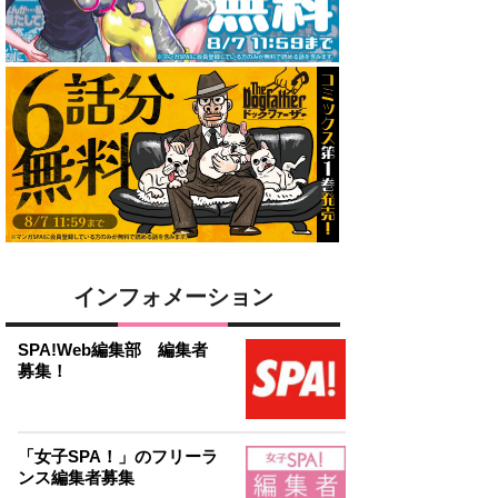
インフォメーション
SPA!Web編集部 編集者
募集！
「女子SPA！」のフリーラ
ンス編集者募集