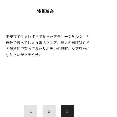
浅川玲奈
平安京で生まれ江戸で育ったアラサー文学少女、と
自分で言ってしまう婚活マニア。最近の日課は近所
の雑貨店で買ってきたサボテンの観察。シアワセに
なりたいがクチぐせ。
1
2
3