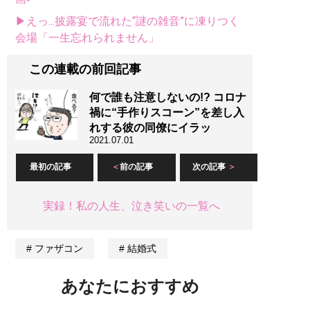
▶えっ...披露宴で流れた“謎の雑音”に凍りつく
会場「一生忘れられません」
この連載の前回記事
何で誰も注意しないの!? コロナ
禍に“手作りスコーン”を差し入
れする彼の同僚にイラッ
2021.07.01
最初の記事
前の記事
次の記事
実録！私の人生、泣き笑いの一覧へ
ファザコン
結婚式
あなたにおすすめ