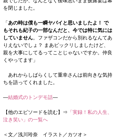
親でしたが、なんとなく後味悪いまま披露宴は幕
を閉じました。
「
あの時は僕も一瞬ヤバイと思いましたよ！ で
もそれも紀子の一部なんだと、今では特に気には
していません
。ファザコンだから別れるなんてあ
りえないでしょ？ まあビックリしましたけど、
親を大事にしてるってことじゃないですか。仲良
くやってます」
あれからしばらくして重幸さんは前向きな気持
ちを語ってくれました。
―
結婚式のトンデモ話
―
【他のエピソードを読む】⇒
「実録！私の人生、
泣き笑い」の一覧へ
＜文／浅川玲奈 イラスト／カツオ＞