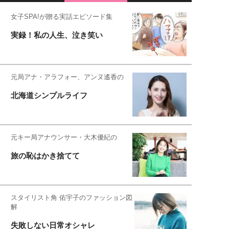
女子SPA!が贈る実話エピソード集
実録！私の人生、泣き笑い
元局アナ・アラフォー、アンヌ遙香の
北海道シンプルライフ
元キー局アナウンサー・大木優紀の
旅の恥はかき捨てて
スタイリスト角 佑宇子のファッション図
解
失敗しない日常オシャレ