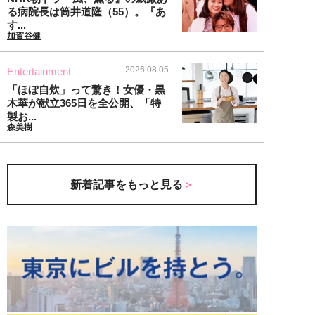
る病院長は筒井道隆（55）。『あ
す...
加賀谷健
2026.08.05
Entertainment
「ほぼ自炊」って驚き！女優・黒
木華が献立365日を全公開、「特
製お...
森美樹
新着記事をもっと見る