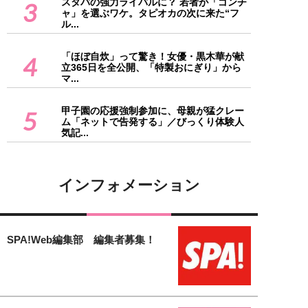
スタバの強力ライバルに？ 若者が「ゴンチ
3
ャ」を選ぶワケ。タピオカの次に来た“フ
ル...
「ほぼ自炊」って驚き！女優・黒木華が献
4
立365日を全公開、「特製おにぎり」から
マ...
甲子園の応援強制参加に、母親が猛クレー
5
ム「ネットで告発する」／びっくり体験人
気記...
インフォメーション
SPA!Web編集部 編集者募集！