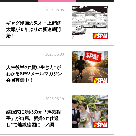
2026.06.05
ギャグ漫画の鬼才・上野顕
太郎が６年ぶりの新連載開
始！
2026.06.03
人生後半の“賢い生き方”が
わかるSPA!メールマガジン
会員募集中！
2026.06.19
結婚式に新郎の元「浮気相
手」が出席。新婦の“仕返
し”で地獄絵図に…／調…