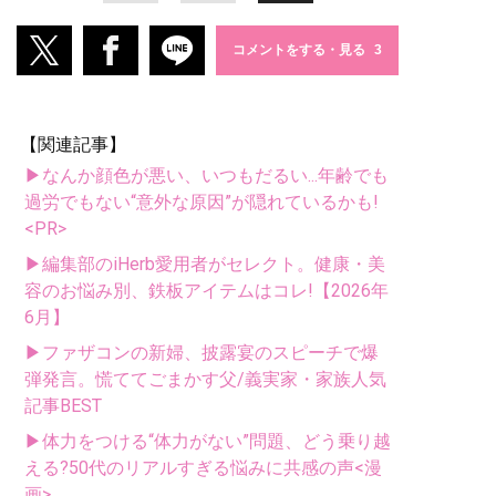
コメントをする・見る
【関連記事】
▶なんか顔色が悪い、いつもだるい...年齢でも
過労でもない“意外な原因”が隠れているかも!
<PR>
▶編集部のiHerb愛用者がセレクト。健康・美
容のお悩み別、鉄板アイテムはコレ!【2026年
6月】
▶ファザコンの新婦、披露宴のスピーチで爆
弾発言。慌ててごまかす父/義実家・家族人気
記事BEST
▶体力をつける“体力がない”問題、どう乗り越
える?50代のリアルすぎる悩みに共感の声<漫
画>