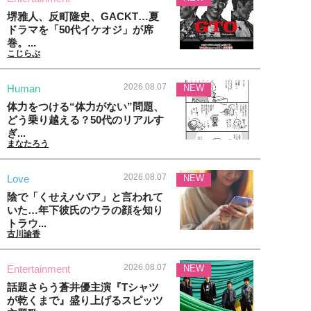
堺雅人、反町隆史、GACKT…夏
ドラマを「50代イケオジ」が席
巻。...
こじらぶ
2026.08.07
Human
NEW
体力をつける“体力がない”問題、
どう乗り越える？50代のリアルす
ぎ...
まなたろう
2026.08.07
Love
NEW
陰で「くせえババア」と言われて
いた…年下彼氏のウラの顔を知り
トラウ...
古川諭香
2026.08.07
Entertainment
NEW
話題さらう蒼井優主演『Tシャツ
が乾くまで』盛り上げるスピッツ