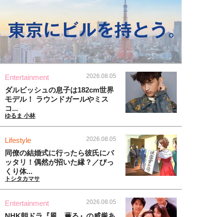
2026.08.05
Entertainment
ダルビッシュの息子は182cm世界
モデル！ ラウンドガールやミス
コ...
ゆるま 小林
2026.08.05
Lifestyle
同僚の結婚式に行ったら彼氏にバ
ッタリ！偶然が招いた縁？／びっ
くり体...
トシタカマサ
2026.08.05
Entertainment
NHK朝ドラ『風、薫る』の威厳あ