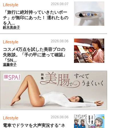
2026.08.07
Lifestyle
「旅行に絶対持っていきたいポー
チ」が無印にあった！ 濡れたもの
を入...
鈴木美奈子
2026.08.06
Lifestyle
コスメ4万点を試した美容プロの
失敗談。「手の甲に塗って確認」
「SN...
遠藤幸子
2026.08.06
Lifestyle
電車でドラマを大声実況する“ネ