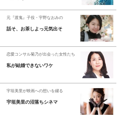
元『渡鬼』子役・宇野なおみの
話そ、お茶しよっ元気出そ
恋愛コンサル菊乃が出会った女性たち
私が結婚できないワケ
宇垣美里が映画への想いを綴る
宇垣美里の沼落ちシネマ
松本穂香が映画愛を語ります
銀幕ロンリーガール