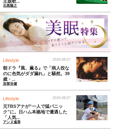
主題歌...
石黒隆之
2026.08.07
Lifestyle
朝ドラ『風、薫る』で「病人役な
のに色気がダダ漏れ」と騒然。39
歳・...
加賀谷健
2026.08.07
Lifestyle
元TBSアナが“一人で猛パニッ
ク”に。日ハム本拠地で遭遇した
「人気...
アンヌ遙香