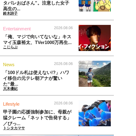
タバレおばさん”。注意した女子
高生の...
鈴木詩子
2026.08.06
Entertainment
「俺、マジで向いてないな」キス
マイ玉森裕太、TVer1000万再生...
こじらぶ
2026.08.06
News
「100ドル札は使えない!?」ハワ
イ移住の元テレ朝アナが驚い
た“最...
大木優紀
2026.08.06
Lifestyle
甲子園の応援強制参加に、母親が
猛クレーム「ネットで告発する」
／びっ...
トシタカマサ