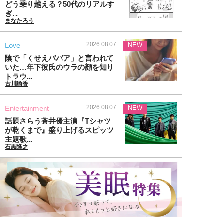
どう乗り越える？50代のリアルす
ぎ...
まなたろう
2026.08.07
Love
NEW
陰で「くせえババア」と言われて
いた…年下彼氏のウラの顔を知り
トラウ...
古川諭香
2026.08.07
Entertainment
NEW
話題さらう蒼井優主演『Tシャツ
が乾くまで』盛り上げるスピッツ
主題歌...
石黒隆之