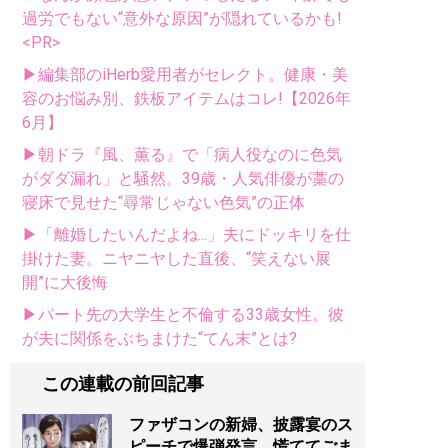
過労でもない“意外な原因”が隠れているかも!
<PR>
▶編集部のiHerb愛用者がセレクト。健康・美
容のお悩み別、鉄板アイテムはコレ!【2026年
6月】
▶朝ドラ『風、薫る』で「病人役なのに色気
がダダ漏れ」と騒然。39歳・人気俳優が藁の
寝床で見せた“尋常じゃない色気”の正体
▶「離婚したいんだよね...」夫にドッキリを仕
掛けた妻。ニヤニヤした直後、“笑えない展
開”に大後悔
▶パート先の大学生と不倫する33歳女性。彼
が夫に関係をぶちまけた“てん末”とは?
この連載の前回記事
ファザコンの新婦、披露宴のス
ピーチで爆弾発言。慌ててごま