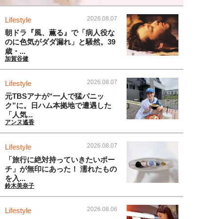
2026.08.07
Lifestyle
朝ドラ『風、薫る』で「病人役な
のに色気がダダ漏れ」と騒然。39
歳・...
加賀谷健
2026.08.07
Lifestyle
元TBSアナが“一人で猛パニッ
ク”に。日ハム本拠地で遭遇した
「人気...
アンヌ遙香
2026.08.07
Lifestyle
「旅行に絶対持っていきたいポー
チ」が無印にあった！ 濡れたもの
を入...
鈴木美奈子
2026.08.06
Lifestyle