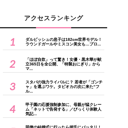
アクセスランキング
1
ダルビッシュの息子は182cm世界モデル！
ラウンドガールやミスコン美女も…プロ...
「ほぼ自炊」って驚き！女優・黒木華が献
2
立365日を全公開、「特製おにぎり」から
マ...
スタバの強力ライバルに？ 若者が「ゴンチ
3
ャ」を選ぶワケ。タピオカの次に来た“フ
ル...
甲子園の応援強制参加に、母親が猛クレー
4
ム「ネットで告発する」／びっくり体験人
気記...
同僚の結婚式に行ったら彼氏にバッタリ！