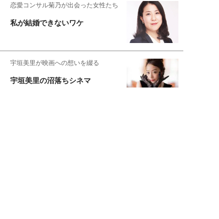
恋愛コンサル菊乃が出会った女性たち
私が結婚できないワケ
宇垣美里が映画への想いを綴る
宇垣美里の沼落ちシネマ
松本穂香が映画愛を語ります
銀幕ロンリーガール
猫バカライターがおくる
今日のにゃんこタイム