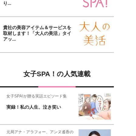
り...
貴社の美容アイテム＆サービスを
取材します！「大人の美活」タイ
アッ...
女子SPA！の人気連載
女子SPA!が贈る実話エピソード集
実録！私の人生、泣き笑い
元局アナ・アラフォー、アンヌ遙香の