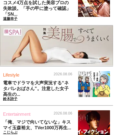
コスメ4万点を試した美容プロの
失敗談。「手の甲に塗って確認」
「SN...
遠藤幸子
2026.08.06
Lifestyle
電車でドラマを大声実況する“ネ
タバレおばさん”。注意した女子
高生の...
鈴木詩子
2026.08.06
Entertainment
「俺、マジで向いてないな」キス
マイ玉森裕太、TVer1000万再生...
こじらぶ