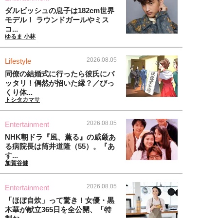
ダルビッシュの息子は182cm世界
モデル！ ラウンドガールやミス
コ...
ゆるま 小林
2026.08.05
Lifestyle
同僚の結婚式に行ったら彼氏にバ
ッタリ！偶然が招いた縁？／びっ
くり体...
トシタカマサ
2026.08.05
Entertainment
NHK朝ドラ『風、薫る』の威厳あ
る病院長は筒井道隆（55）。『あ
す...
加賀谷健
2026.08.05
Entertainment
「ほぼ自炊」って驚き！女優・黒
木華が献立365日を全公開、「特