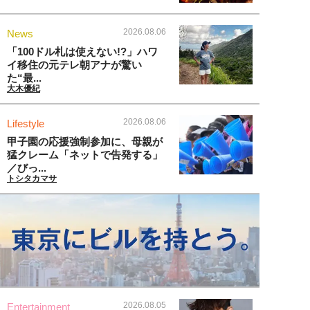
2026.08.06
News
「100ドル札は使えない!?」ハワ
イ移住の元テレ朝アナが驚い
た“最...
大木優紀
2026.08.06
Lifestyle
甲子園の応援強制参加に、母親が
猛クレーム「ネットで告発する」
／びっ...
トシタカマサ
2026.08.05
Entertainment