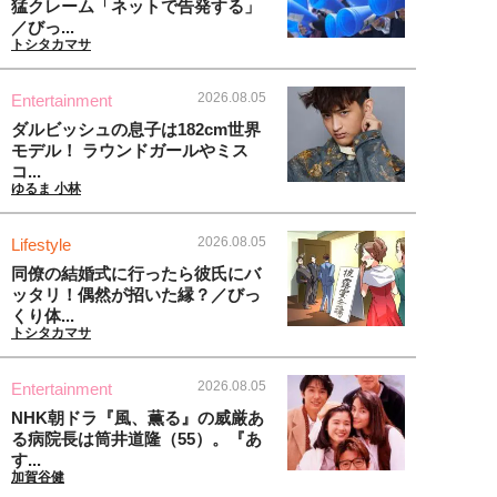
猛クレーム「ネットで告発する」
／びっ...
トシタカマサ
2026.08.05
Entertainment
ダルビッシュの息子は182cm世界
モデル！ ラウンドガールやミス
コ...
ゆるま 小林
2026.08.05
Lifestyle
同僚の結婚式に行ったら彼氏にバ
ッタリ！偶然が招いた縁？／びっ
くり体...
トシタカマサ
2026.08.05
Entertainment
NHK朝ドラ『風、薫る』の威厳あ
る病院長は筒井道隆（55）。『あ
す...
加賀谷健