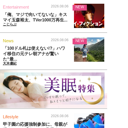
2026.08.06
Entertainment
NEW
「俺、マジで向いてないな」キス
マイ玉森裕太、TVer1000万再生...
こじらぶ
2026.08.06
News
NEW
「100ドル札は使えない!?」ハワ
イ移住の元テレ朝アナが驚い
た“最...
大木優紀
2026.08.06
Lifestyle
甲子園の応援強制参加に、母親が