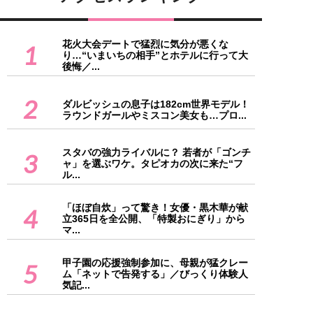
花火大会デートで猛烈に気分が悪くな
1
り…“いまいちの相手”とホテルに行って大
後悔／...
2
ダルビッシュの息子は182cm世界モデル！
ラウンドガールやミスコン美女も…プロ...
スタバの強力ライバルに？ 若者が「ゴンチ
3
ャ」を選ぶワケ。タピオカの次に来た“フ
ル...
「ほぼ自炊」って驚き！女優・黒木華が献
4
立365日を全公開、「特製おにぎり」から
マ...
甲子園の応援強制参加に、母親が猛クレー
5
ム「ネットで告発する」／びっくり体験人
気記...