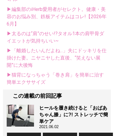
▶編集部のiHerb愛用者がセレクト。健康・美
容のお悩み別、鉄板アイテムはコレ!【2026年
6月】
▶太るのは“肩”のせい!?タオル1本の肩甲骨ダ
イエットが気持ちいい~
▶「離婚したいんだよね...」夫にドッキリを仕
掛けた妻。ニヤニヤした直後、“笑えない展
開”に大後悔
▶猫背になっちゃう「巻き肩」を簡単に治す
簡単エクササイズ
この連載の前回記事
ヒールを履き続けると「おばあ
ちゃん膝」に?! ストレッチで簡
単ケア
2021.06.02