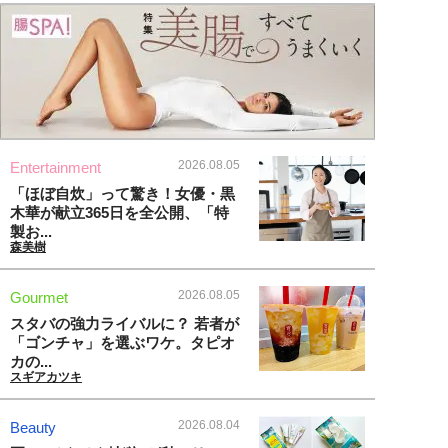
2026.08.05
Entertainment
「ほぼ自炊」って驚き！女優・黒
木華が献立365日を全公開、「特
製お...
森美樹
2026.08.05
Gourmet
スタバの強力ライバルに？ 若者が
「ゴンチャ」を選ぶワケ。タピオ
カの...
スギアカツキ
2026.08.04
Beauty