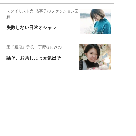
スタイリスト角 佑宇子のファッション図
解
失敗しない日常オシャレ
元『渡鬼』子役・宇野なおみの
話そ、お茶しよっ元気出そ
恋愛コンサル菊乃が出会った女性たち
私が結婚できないワケ
元局アナ・アラフォー、アンヌ遙香の
北海道シンプルライフ