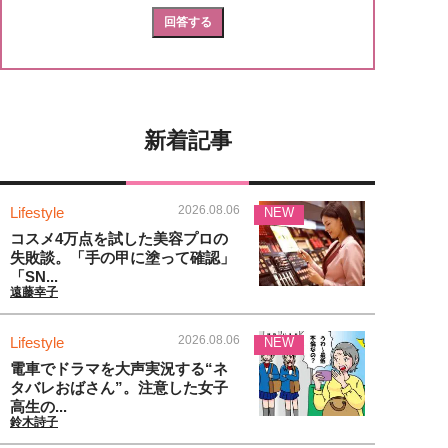
新着記事
2026.08.06
Lifestyle
NEW
コスメ4万点を試した美容プロの
失敗談。「手の甲に塗って確認」
「SN...
遠藤幸子
2026.08.06
Lifestyle
NEW
電車でドラマを大声実況する“ネ
タバレおばさん”。注意した女子
高生の...
鈴木詩子