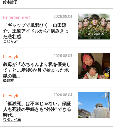
鈴木詩子
2026.08.04
Entertainment
「ギャップで風邪ひく」山田涼
介、王道アイドルから“病みきっ
た悲壮感...
こじらぶ
2026.08.04
Lifestyle
義母が「赤ちゃんより私を優先し
て」と…産後6か月で始まった地
獄の義...
姫野桂
2026.08.04
Lifestyle
「孤独死」は不幸じゃない。保証
人も死後の手続きも“外注”できる
時代...
ワタナベ薫