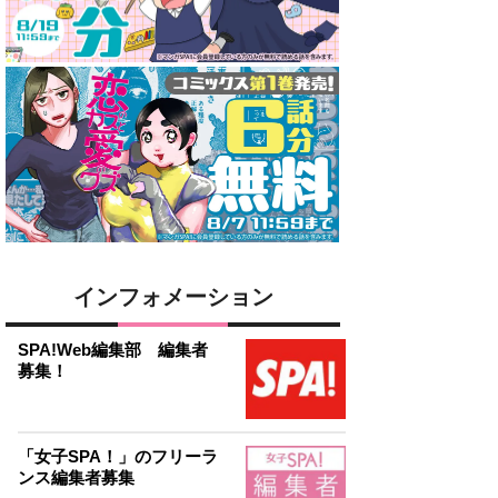
インフォメーション
SPA!Web編集部 編集者
募集！
「女子SPA！」のフリーラ
ンス編集者募集