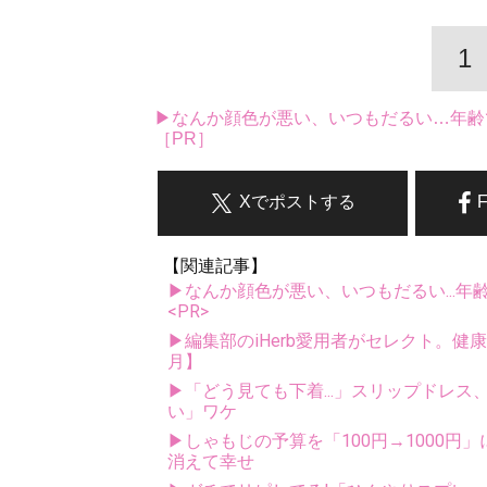
1
▶なんか顔色が悪い、いつもだるい…年齢
［PR］
Xでポストする
【関連記事】
▶なんか顔色が悪い、いつもだるい...年
<PR>
▶編集部のiHerb愛用者がセレクト。健
月】
▶「どう見ても下着...」スリップドレ
い」ワケ
▶しゃもじの予算を「100円→1000円」
消えて幸せ