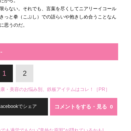
だから。
限らない。それでも、言葉を尽くしてニアリーイコール
きっと拳（こぶし）での語らいや抱きしめ合うことなん
に思うのだ。
…
1
2
。健康・美容のお悩み別、鉄板アイテムはコレ！［PR］
コメントをする・見る
Facebookでシェア
齢でも過労でもない“意外な原因”が隠れているかも!