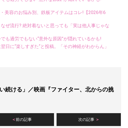
康・美容のお悩み別、鉄板アイテムはコレ!【2026年6
ス、なぜ流行? 絶対着ないと思っても「実は他人事じゃな
齢でも過労でもない“意外な原因”が隠れているかも!
翌日に“楽しすぎた“と投稿。「その神経がわからん」
い続ける」／映画『ファイター、北からの挑
前の記事
次の記事