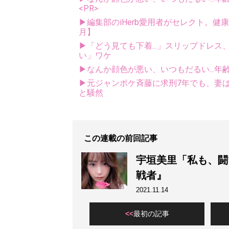
<PR>
▶編集部のiHerb愛用者がセレクト。健
月】
▶「どう見ても下着...」スリップドレ
い」ワケ
▶なんか顔色が悪い、いつもだるい...年
▶元ジャンポケ斉藤に求刑7年でも、妻は
と騒然
この連載の前回記事
宇垣美里「私も、闘
戦者』
2021.11.14
最初の記事