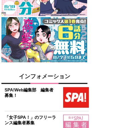
インフォメーション
SPA!Web編集部 編集者
募集！
「女子SPA！」のフリーラ
ンス編集者募集