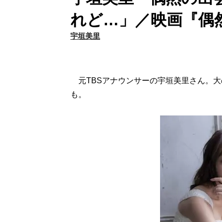
れど…」／映画『偶
宇垣美里
元TBSアナウンサーの宇垣美里さん。大
も。