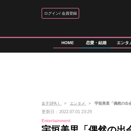
ログイン
会員登録
HOME
恋愛・結婚
エンタ
女子SPA！
エンタメ
宇垣美里「偶然の出
更新日：2022.07.01 23:29
Entertainment
宇垣美里「偶然の出