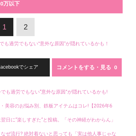
0万以下
1
2
でも過労でもない“意外な原因”が隠れているかも！
コメントをする・見る
Facebookでシェア
齢でも過労でもない“意外な原因”が隠れているかも!
康・美容のお悩み別、鉄板アイテムはコレ!【2026年6
翌日に“楽しすぎた“と投稿。「その神経がわからん」
ス、なぜ流行? 絶対着ないと思っても「実は他人事じゃな