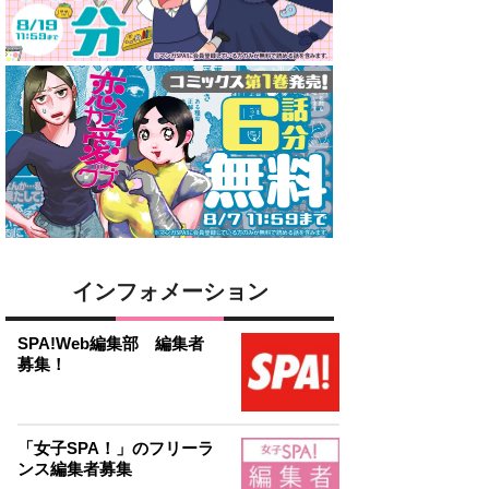
インフォメーション
SPA!Web編集部 編集者
募集！
「女子SPA！」のフリーラ
ンス編集者募集