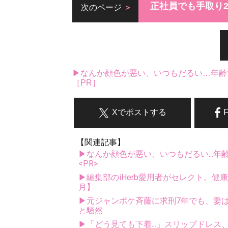
正社員でも手取り2
次のページ
▶なんか顔色が悪い、いつもだるい…年齢
［PR］
Xでポストする
【関連記事】
▶なんか顔色が悪い、いつもだるい...年
<PR>
▶編集部のiHerb愛用者がセレクト。健
月】
▶元ジャンポケ斉藤に求刑7年でも、妻は
と騒然
▶「どう見ても下着...」スリップドレ