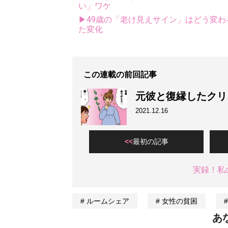
い」ワケ
▶49歳の「老け見えサイン」はどう変わ
た変化
この連載の前回記事
元彼と復縁したクリ
2021.12.16
最初の記事
実録！私
ルームシェア
女性の貧困
あ