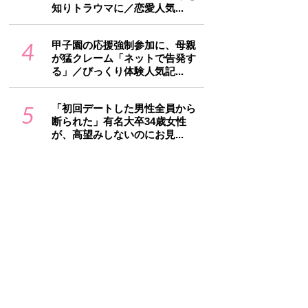
知りトラウマに／恋愛人気...
4
甲子園の応援強制参加に、母親
が猛クレーム「ネットで告発す
る」／びっくり体験人気記...
5
「初回デートした男性全員から
断られた」有名大卒34歳女性
が、高望みしないのにお見...