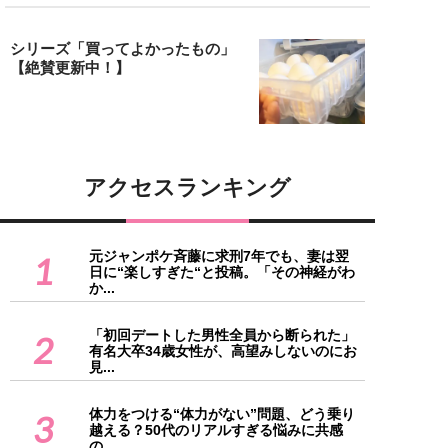
シリーズ「買ってよかったもの」
【絶賛更新中！】
アクセスランキング
元ジャンポケ斉藤に求刑7年でも、妻は翌
1
日に“楽しすぎた“と投稿。「その神経がわ
か...
「初回デートした男性全員から断られた」
2
有名大卒34歳女性が、高望みしないのにお
見...
体力をつける“体力がない”問題、どう乗り
3
越える？50代のリアルすぎる悩みに共感
の...