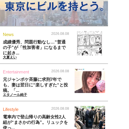
2026.08.08
News
成績優秀、問題行動なし…“普通
の子”が「性加害者」になるまで
に起き...
大夏えい
2026.08.08
Entertainment
元ジャンポケ斉藤に求刑7年で
も、妻は翌日に“楽しすぎた“と投
稿。「...
エタノール純子
2026.08.08
Lifestyle
電車内で登山帰りの高齢女性2人
組が“まさかの行為”。リュックを
使っ...