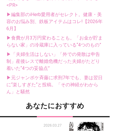
<PR>
▶編集部のiHerb愛用者がセレクト。健康・美
容のお悩み別、鉄板アイテムはコレ!【2026年
6月】
▶食費が月3万円変わることも。「お金が貯ま
らない家」の冷蔵庫に入っている“4つのもの”
▶「夫婦生活はしない」「外での発散は申告
制」産後レスで離婚危機だった夫婦がたどり
着いた“4つの妥協点”
▶元ジャンポケ斉藤に求刑7年でも、妻は翌日
に“楽しすぎた“と投稿。「その神経がわから
ん」と騒然
あなたにおすすめ
2026.03.27