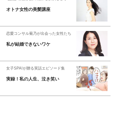
オトナ女性の美髪講座
恋愛コンサル菊乃が出会った女性たち
私が結婚できないワケ
女子SPA!が贈る実話エピソード集
実録！私の人生、泣き笑い
元局アナ・アラフォー、アンヌ遙香の
北海道シンプルライフ