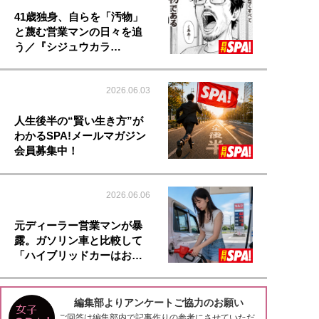
41歳独身、自らを「汚物」
と蔑む営業マンの日々を追
う／『シジュウカラ…
2026.06.03
人生後半の“賢い生き方”が
わかるSPA!メールマガジン
会員募集中！
2026.06.06
元ディーラー営業マンが暴
露。ガソリン車と比較して
「ハイブリッドカーはお…