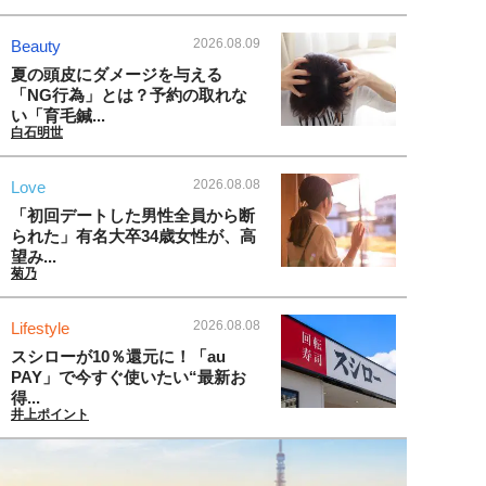
2026.08.09
Beauty
夏の頭皮にダメージを与える
「NG行為」とは？予約の取れな
い「育毛鍼...
白石明世
2026.08.08
Love
「初回デートした男性全員から断
られた」有名大卒34歳女性が、高
望み...
菊乃
2026.08.08
Lifestyle
スシローが10％還元に！「au
PAY」で今すぐ使いたい“最新お
得...
井上ポイント