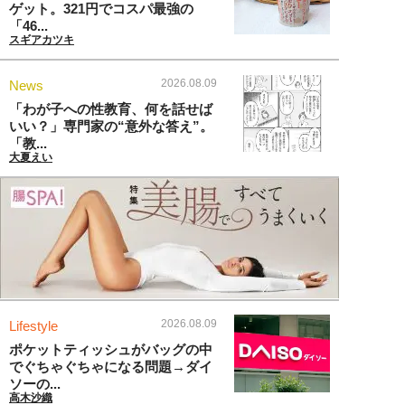
ゲット。321円でコスパ最強の
「46...
スギアカツキ
2026.08.09
News
「わが子への性教育、何を話せば
いい？」専門家の“意外な答え”。
「教...
大夏えい
2026.08.09
Lifestyle
ポケットティッシュがバッグの中
でぐちゃぐちゃになる問題→ダイ
ソーの...
高木沙織