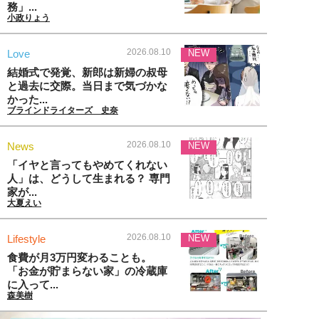
務」...
小政りょう
2026.08.10
Love
NEW
結婚式で発覚、新郎は新婦の叔母
と過去に交際。当日まで気づかな
かった...
ブラインドライターズ 史奈
2026.08.10
News
NEW
「イヤと言ってもやめてくれない
人」は、どうして生まれる？ 専門
家が...
大夏えい
2026.08.10
Lifestyle
NEW
食費が月3万円変わることも。
「お金が貯まらない家」の冷蔵庫
に入って...
森美樹