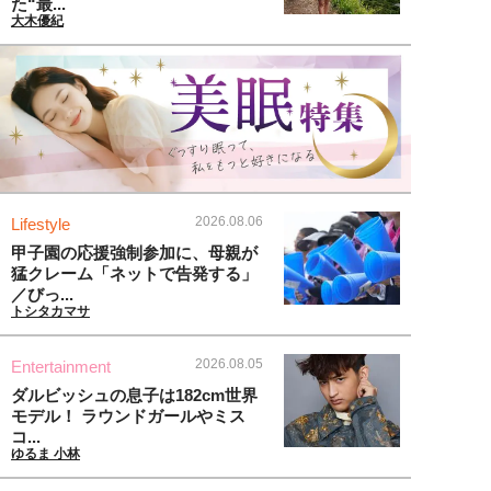
た“最...
大木優紀
2026.08.06
Lifestyle
甲子園の応援強制参加に、母親が
猛クレーム「ネットで告発する」
／びっ...
トシタカマサ
2026.08.05
Entertainment
ダルビッシュの息子は182cm世界
モデル！ ラウンドガールやミス
コ...
ゆるま 小林