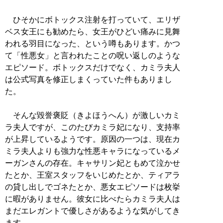
ひそかにボトックス注射を打っていて、エリザ
ベス女王にも勧めたら、女王がひどい痛みに見舞
われる羽目になった、という噂もあります。かつ
て「性悪女」と言われたことの呪い返しのような
エピソード。ボトックスだけでなく、カミラ夫人
は公式写真を修正しまくっていた件もありまし
た。
そんな毀誉褒貶（きよほうへん）が激しいカミ
ラ夫人ですが、このたびカミラ妃になり、支持率
が上昇しているようです。原因の一つは、現在カ
ミラ夫人よりも強力な性悪キャラになっているメ
ーガンさんの存在。キャサリン妃ともめて泣かせ
たとか、王室スタッフをいじめたとか、ティアラ
の貸し出しでゴネたとか、悪女エピソードは枚挙
に暇がありません。彼女に比べたらカミラ夫人は
まだエレガントで優しさがあるような気がしてき
ます。