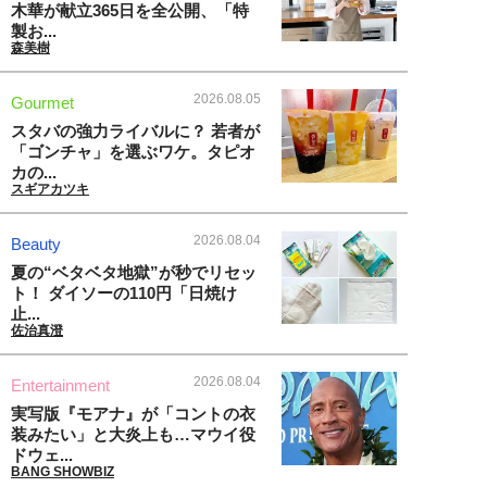
木華が献立365日を全公開、「特
製お...
森美樹
2026.08.05
Gourmet
スタバの強力ライバルに？ 若者が
「ゴンチャ」を選ぶワケ。タピオ
カの...
スギアカツキ
2026.08.04
Beauty
夏の“ベタベタ地獄”が秒でリセッ
ト！ ダイソーの110円「日焼け
止...
佐治真澄
2026.08.04
Entertainment
実写版『モアナ』が「コントの衣
装みたい」と大炎上も…マウイ役
ドウェ...
BANG SHOWBIZ