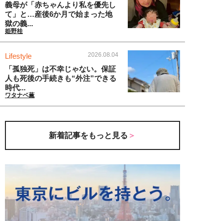
義母が「赤ちゃんより私を優先し
て」と…産後6か月で始まった地
獄の義...
姫野桂
2026.08.04
Lifestyle
「孤独死」は不幸じゃない。保証
人も死後の手続きも“外注”できる
時代...
ワタナベ薫
新着記事をもっと見る