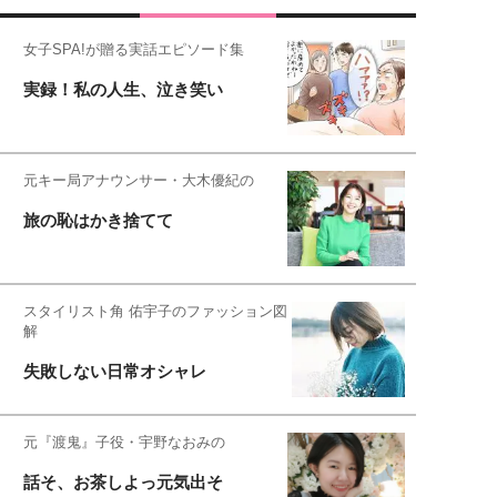
女子SPA!が贈る実話エピソード集
実録！私の人生、泣き笑い
元キー局アナウンサー・大木優紀の
旅の恥はかき捨てて
スタイリスト角 佑宇子のファッション図
解
失敗しない日常オシャレ
元『渡鬼』子役・宇野なおみの
話そ、お茶しよっ元気出そ