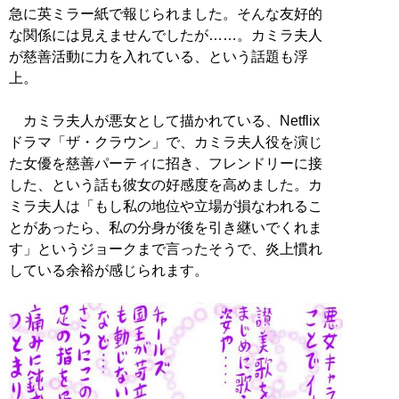
急に英ミラー紙で報じられました。そんな友好的
な関係には見えませんでしたが……。カミラ夫人
が慈善活動に力を入れている、という話題も浮
上。
カミラ夫人が悪女として描かれている、Netflix
ドラマ「ザ・クラウン」で、カミラ夫人役を演じ
た女優を慈善パーティに招き、フレンドリーに接
した、という話も彼女の好感度を高めました。カ
ミラ夫人は「もし私の地位や立場が損なわれるこ
とがあったら、私の分身が後を引き継いでくれま
す」というジョークまで言ったそうで、炎上慣れ
している余裕が感じられます。