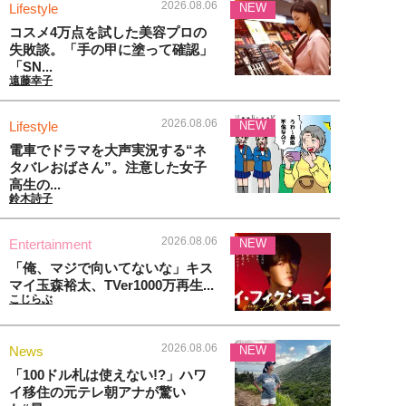
2026.08.06
Lifestyle
NEW
コスメ4万点を試した美容プロの
失敗談。「手の甲に塗って確認」
「SN...
遠藤幸子
2026.08.06
Lifestyle
NEW
電車でドラマを大声実況する“ネ
タバレおばさん”。注意した女子
高生の...
鈴木詩子
2026.08.06
Entertainment
NEW
「俺、マジで向いてないな」キス
マイ玉森裕太、TVer1000万再生...
こじらぶ
2026.08.06
News
NEW
「100ドル札は使えない!?」ハワ
イ移住の元テレ朝アナが驚い