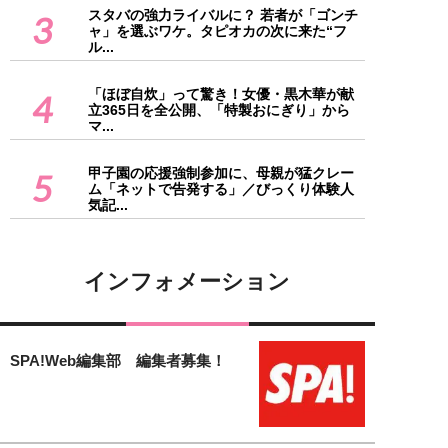
スタバの強力ライバルに？ 若者が「ゴンチ
3
ャ」を選ぶワケ。タピオカの次に来た“フ
ル...
「ほぼ自炊」って驚き！女優・黒木華が献
4
立365日を全公開、「特製おにぎり」から
マ...
甲子園の応援強制参加に、母親が猛クレー
5
ム「ネットで告発する」／びっくり体験人
気記...
インフォメーション
SPA!Web編集部 編集者募集！