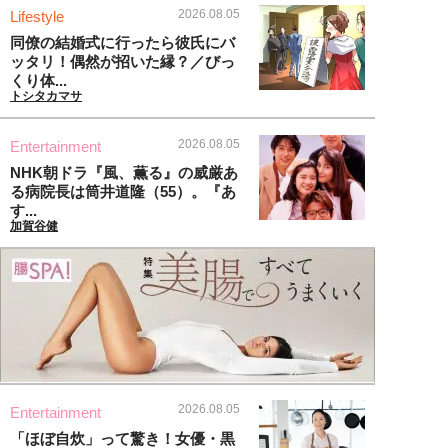
2026.08.05
Lifestyle
同僚の結婚式に行ったら彼氏にバ
ッタリ！偶然が招いた縁？／びっ
くり体...
トシタカマサ
2026.08.05
Entertainment
NHK朝ドラ『風、薫る』の威厳あ
る病院長は筒井道隆（55）。『あ
す...
加賀谷健
2026.08.05
Entertainment
「ほぼ自炊」って驚き！女優・黒