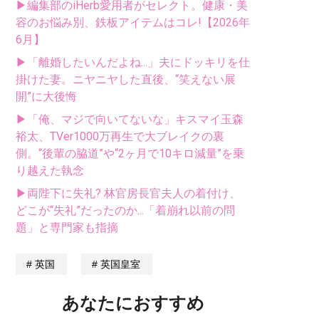
▶編集部のiHerb愛用者がセレクト。健康・美
容のお悩み別、鉄板アイテムはコレ!【2026年
6月】
▶「離婚したいんだよね...」夫にドッキリを仕
掛けた妻。ニヤニヤした直後、“笑えない展
開”に大後悔
▶「俺、マジで向いてないな」キスマイ玉森
裕太、TVer1000万再生で大ブレイクの裏
側。“後輩の脇道”や“2ヶ月で10キロ減量”を乗
り越えた執念
▶両陛下に失礼? 林官房長官夫人の着付け、
どこが“失礼”だったのか...「着崩れ以前の問
題」と専門家も指摘
英国
英国皇室
あなたにおすすめ