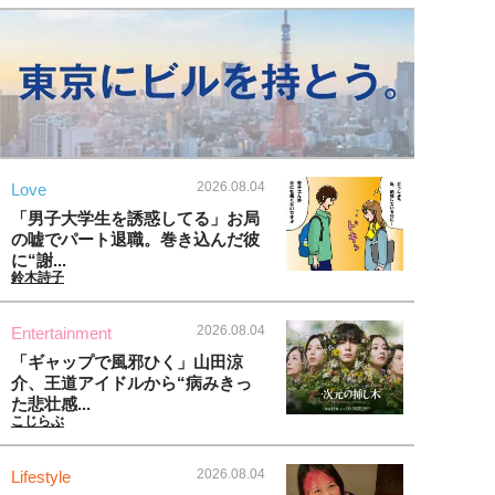
2026.08.04
Love
「男子大学生を誘惑してる」お局
の嘘でパート退職。巻き込んだ彼
に“謝...
鈴木詩子
2026.08.04
Entertainment
「ギャップで風邪ひく」山田涼
介、王道アイドルから“病みきっ
た悲壮感...
こじらぶ
2026.08.04
Lifestyle