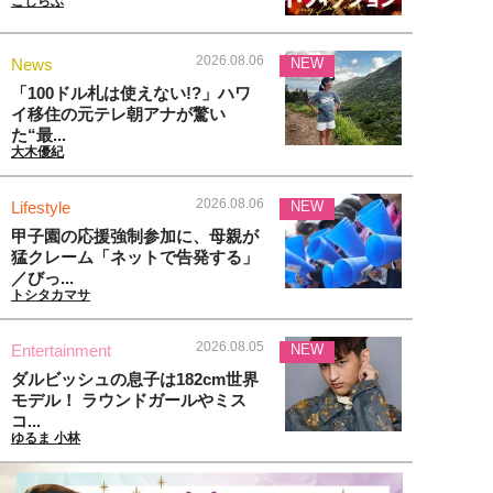
こじらぶ
2026.08.06
News
NEW
「100ドル札は使えない!?」ハワ
イ移住の元テレ朝アナが驚い
た“最...
大木優紀
2026.08.06
Lifestyle
NEW
甲子園の応援強制参加に、母親が
猛クレーム「ネットで告発する」
／びっ...
トシタカマサ
2026.08.05
Entertainment
NEW
ダルビッシュの息子は182cm世界
モデル！ ラウンドガールやミス
コ...
ゆるま 小林