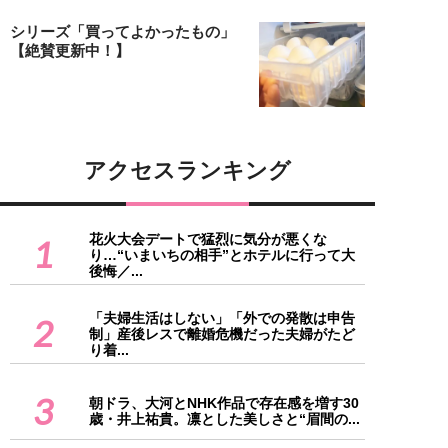
シリーズ「買ってよかったもの」
【絶賛更新中！】
アクセスランキング
花火大会デートで猛烈に気分が悪くな
1
り…“いまいちの相手”とホテルに行って大
後悔／...
「夫婦生活はしない」「外での発散は申告
2
制」産後レスで離婚危機だった夫婦がたど
り着...
3
朝ドラ、大河とNHK作品で存在感を増す30
歳・井上祐貴。凛とした美しさと“眉間の...