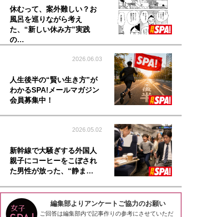
休むって、案外難しい？お
風呂を巡りながら考え
た、“新しい休み方”実践
の…
2026.06.03
人生後半の“賢い生き方”が
わかるSPA!メールマガジン
会員募集中！
2026.05.02
新幹線で大騒ぎする外国人
親子にコーヒーをこぼされ
た男性が放った、“静ま…