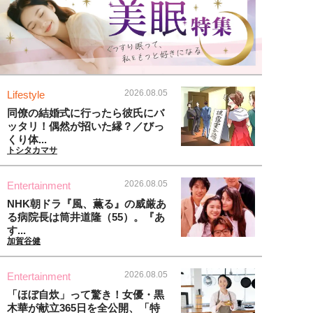
2026.08.05
Lifestyle
同僚の結婚式に行ったら彼氏にバ
ッタリ！偶然が招いた縁？／びっ
くり体...
トシタカマサ
2026.08.05
Entertainment
NHK朝ドラ『風、薫る』の威厳あ
る病院長は筒井道隆（55）。『あ
す...
加賀谷健
2026.08.05
Entertainment
「ほぼ自炊」って驚き！女優・黒
木華が献立365日を全公開、「特