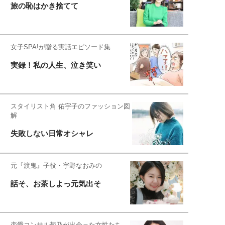
旅の恥はかき捨てて
女子SPA!が贈る実話エピソード集
実録！私の人生、泣き笑い
スタイリスト角 佑宇子のファッション図
解
失敗しない日常オシャレ
元『渡鬼』子役・宇野なおみの
話そ、お茶しよっ元気出そ
恋愛コンサル菊乃が出会った女性たち