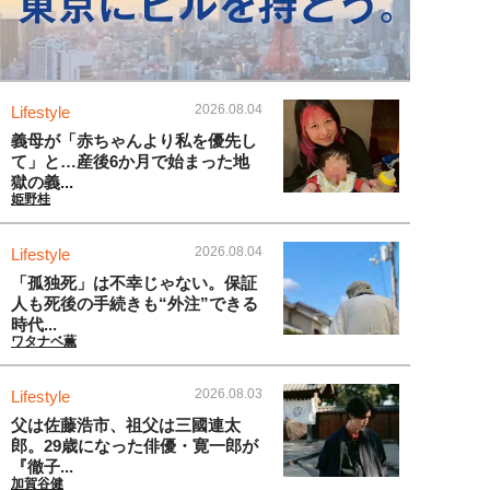
2026.08.04
Lifestyle
義母が「赤ちゃんより私を優先し
て」と…産後6か月で始まった地
獄の義...
姫野桂
2026.08.04
Lifestyle
「孤独死」は不幸じゃない。保証
人も死後の手続きも“外注”できる
時代...
ワタナベ薫
2026.08.03
Lifestyle
父は佐藤浩市、祖父は三國連太
郎。29歳になった俳優・寛一郎が
『徹子...
加賀谷健