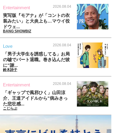
2026.08.04
Entertainment
実写版『モアナ』が「コントの衣
装みたい」と大炎上も…マウイ役
ドウェ...
BANG SHOWBIZ
2026.08.04
Love
「男子大学生を誘惑してる」お局
の嘘でパート退職。巻き込んだ彼
に“謝...
鈴木詩子
2026.08.04
Entertainment
「ギャップで風邪ひく」山田涼
介、王道アイドルから“病みきっ
た悲壮感...
こじらぶ