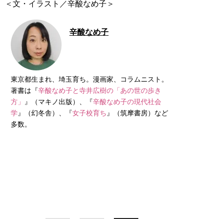
＜文・イラスト／辛酸なめ子＞
辛酸なめ子
東京都生まれ、埼玉育ち。漫画家、コラムニスト。
著書は『
辛酸なめ子と寺井広樹の「あの世の歩き
方」
』（マキノ出版）、『
辛酸なめ子の現代社会
学
』（幻冬舎）、『
女子校育ち
』（筑摩書房）など
多数。