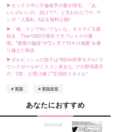
▶セックス中に不倫相手の妻が帰宅。「あ、
いいのいいの。続けて?」と言われたワケ...マ
ンガ『人妻A』3話を無料公開!
▶「俺、マジで向いてないな」キスマイ玉森
裕太、TVer1000万再生で大ブレイクの裏
側。“後輩の脇道”や“2ヶ月で10キロ減量”を乗
り越えた執念
▶ダルビッシュの息子は182cm世界モデル! ラ
ウンドガールやミスコン美女も...プロ野球選手
の「2世」が受け継ぐ“圧倒的スタイル”
英国
英国皇室
あなたにおすすめ
2026.03.08