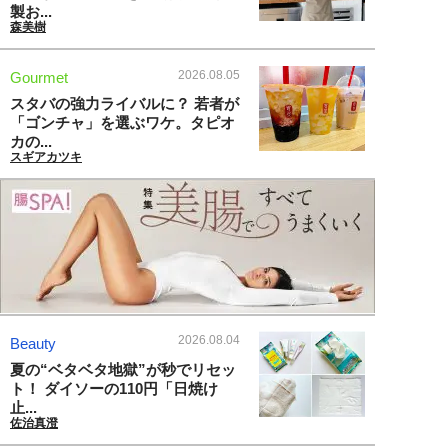
製お...
森美樹
2026.08.05
Gourmet
スタバの強力ライバルに？ 若者が
「ゴンチャ」を選ぶワケ。タピオ
カの...
スギアカツキ
2026.08.04
Beauty
夏の“ベタベタ地獄”が秒でリセッ
ト！ ダイソーの110円「日焼け
止...
佐治真澄