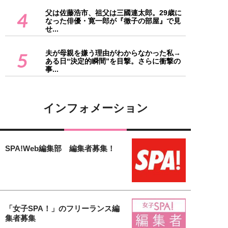
父は佐藤浩市、祖父は三國連太郎。29歳に
4
なった俳優・寛一郎が『徹子の部屋』で見
せ...
夫が母親を嫌う理由がわからなかった私→
5
ある日“決定的瞬間”を目撃。さらに衝撃の
事...
インフォメーション
SPA!Web編集部 編集者募集！
「女子SPA！」のフリーランス編
集者募集