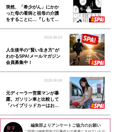
突然、「希少がん」にかか
った母の看病と祖母の介護
をすることに…『しもて…
2026.06.03
人生後半の“賢い生き方”が
わかるSPA!メールマガジン
会員募集中！
2026.06.06
元ディーラー営業マンが暴
露。ガソリン車と比較して
「ハイブリッドカーはお…