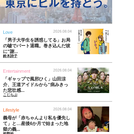
2026.08.04
Love
「男子大学生を誘惑してる」お局
の嘘でパート退職。巻き込んだ彼
に“謝...
鈴木詩子
2026.08.04
Entertainment
「ギャップで風邪ひく」山田涼
介、王道アイドルから“病みきっ
た悲壮感...
こじらぶ
2026.08.04
Lifestyle
義母が「赤ちゃんより私を優先し
て」と…産後6か月で始まった地
獄の義...
姫野桂