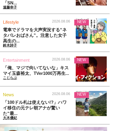
「SN...
遠藤幸子
2026.08.06
Lifestyle
NEW
電車でドラマを大声実況する“ネ
タバレおばさん”。注意した女子
高生の...
鈴木詩子
2026.08.06
Entertainment
NEW
「俺、マジで向いてないな」キス
マイ玉森裕太、TVer1000万再生...
こじらぶ
2026.08.06
News
NEW
「100ドル札は使えない!?」ハワ
イ移住の元テレ朝アナが驚い
た“最...
大木優紀