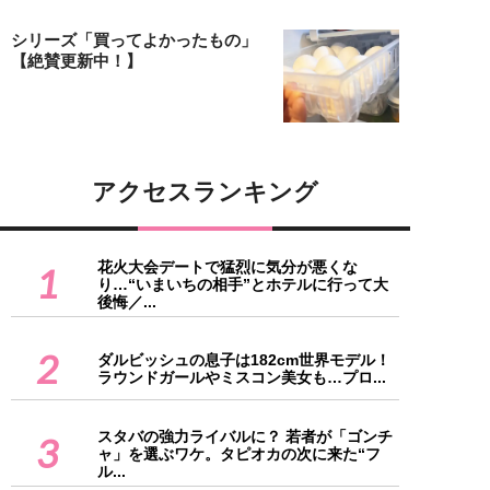
シリーズ「買ってよかったもの」
【絶賛更新中！】
アクセスランキング
花火大会デートで猛烈に気分が悪くな
1
り…“いまいちの相手”とホテルに行って大
後悔／...
2
ダルビッシュの息子は182cm世界モデル！
ラウンドガールやミスコン美女も…プロ...
スタバの強力ライバルに？ 若者が「ゴンチ
3
ャ」を選ぶワケ。タピオカの次に来た“フ
ル...