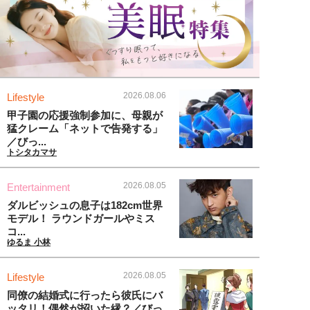
2026.08.06
Lifestyle
甲子園の応援強制参加に、母親が
猛クレーム「ネットで告発する」
／びっ...
トシタカマサ
2026.08.05
Entertainment
ダルビッシュの息子は182cm世界
モデル！ ラウンドガールやミス
コ...
ゆるま 小林
2026.08.05
Lifestyle
同僚の結婚式に行ったら彼氏にバ
ッタリ！偶然が招いた縁？／びっ