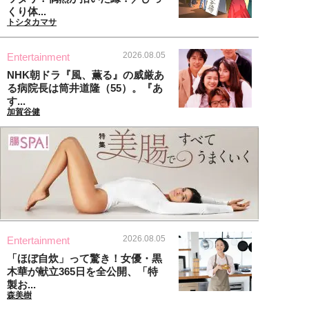
くり体...
トシタカマサ
2026.08.05
Entertainment
NHK朝ドラ『風、薫る』の威厳あ
る病院長は筒井道隆（55）。『あ
す...
加賀谷健
2026.08.05
Entertainment
「ほぼ自炊」って驚き！女優・黒
木華が献立365日を全公開、「特
製お...
森美樹