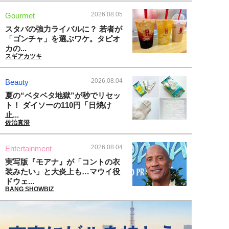
2026.08.05
Gourmet
スタバの強力ライバルに？ 若者が
「ゴンチャ」を選ぶワケ。タピオ
カの...
スギアカツキ
2026.08.04
Beauty
夏の“ベタベタ地獄”が秒でリセッ
ト！ ダイソーの110円「日焼け
止...
佐治真澄
2026.08.04
Entertainment
実写版『モアナ』が「コントの衣
装みたい」と大炎上も…マウイ役
ドウェ...
BANG SHOWBIZ