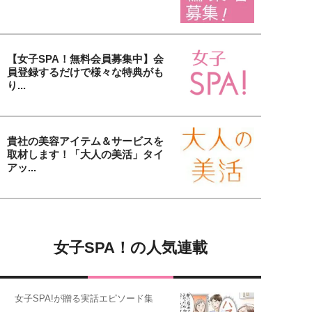
【女子SPA！無料会員募集中】会
員登録するだけで様々な特典がも
り...
貴社の美容アイテム＆サービスを
取材します！「大人の美活」タイ
アッ...
女子SPA！の人気連載
女子SPA!が贈る実話エピソード集