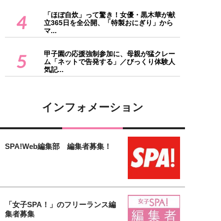
「ほぼ自炊」って驚き！女優・黒木華が献
4
立365日を全公開、「特製おにぎり」から
マ...
甲子園の応援強制参加に、母親が猛クレー
5
ム「ネットで告発する」／びっくり体験人
気記...
インフォメーション
SPA!Web編集部 編集者募集！
「女子SPA！」のフリーランス編
集者募集