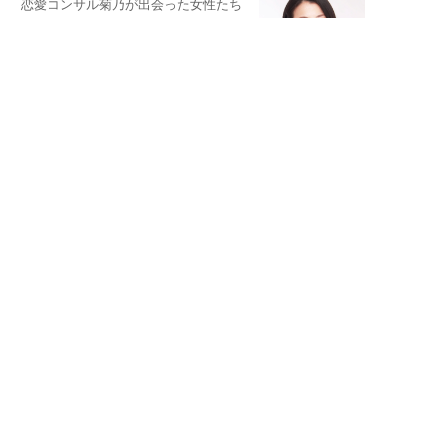
恋愛コンサル菊乃が出会った女性たち
私が結婚できないワケ
元局アナ・アラフォー、アンヌ遙香の
北海道シンプルライフ
宇垣美里が映画への想いを綴る
宇垣美里の沼落ちシネマ
松本穂香が映画愛を語ります
銀幕ロンリーガール