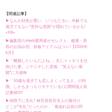
【関連記事】
▶なんか顔色が悪い、いつもだるい...年齢でも
過労でもない“意外な原因”が隠れているかも!
<PR>
▶編集部のiHerb愛用者がセレクト。健康・美
容のお悩み別、鉄板アイテムはコレ!【2026年
6月】
▶「離婚したいんだよね...」夫にドッキリを仕
掛けた妻。ニヤニヤした直後、“笑えない展
開”に大後悔
▶「50歳を過ぎても恋しまくってる人」の特
徴。しかもきっちりモテている/人間関係人気
記事BEST
▶両陛下に失礼? 林官房長官夫人の着付け、
どこが“失礼”だったのか...「着崩れ以前の問