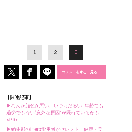
1
2
3
コメントをする・見る
【関連記事】
▶なんか顔色が悪い、いつもだるい...年齢でも
過労でもない“意外な原因”が隠れているかも!
<PR>
▶編集部のiHerb愛用者がセレクト。健康・美