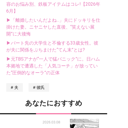
容のお悩み別、鉄板アイテムはコレ!【2026年
6月】
▶「離婚したいんだよね...」夫にドッキリを仕
掛けた妻。ニヤニヤした直後、“笑えない展
開”に大後悔
▶パート先の大学生と不倫する33歳女性。彼
が夫に関係をぶちまけた“てん末”とは?
▶元TBSアナが“一人で猛パニック”に。日ハム
本拠地で遭遇した「人気コーチ」が放ってい
た“圧倒的なオーラ”の正体
夫
彼氏
あなたにおすすめ
2026.03.08