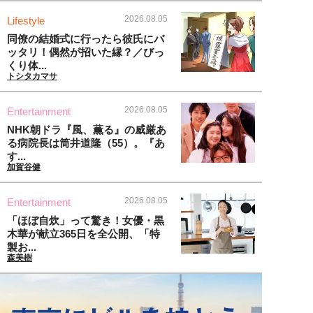
2026.08.05
Lifestyle
同僚の結婚式に行ったら彼氏にバ
ッタリ！偶然が招いた縁？／びっ
くり体...
トシタカマサ
2026.08.05
Entertainment
NHK朝ドラ『風、薫る』の威厳あ
る病院長は筒井道隆（55）。『あ
す...
加賀谷健
2026.08.05
Entertainment
「ほぼ自炊」って驚き！女優・黒
木華が献立365日を全公開、「特
製お...
森美樹