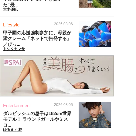
た“最...
大木優紀
2026.08.06
Lifestyle
甲子園の応援強制参加に、母親が
猛クレーム「ネットで告発する」
／びっ...
トシタカマサ
2026.08.05
Entertainment
ダルビッシュの息子は182cm世界
モデル！ ラウンドガールやミス
コ...
ゆるま 小林