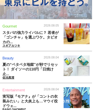
2026.08.05
Gourmet
スタバの強力ライバルに？ 若者が
「ゴンチャ」を選ぶワケ。タピオ
カの...
スギアカツキ
2026.08.04
Beauty
夏の“ベタベタ地獄”が秒でリセッ
ト！ ダイソーの110円「日焼け
止...
佐治真澄
2026.08.04
Entertainment
実写版『モアナ』が「コントの衣
装みたい」と大炎上も…マウイ役
ドウェ...
BANG SHOWBIZ