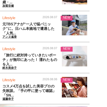
歳・...
加賀谷健
2026.08.07
Lifestyle
NEW
元TBSアナが“一人で猛パニッ
ク”に。日ハム本拠地で遭遇した
「人気...
アンヌ遙香
2026.08.07
Lifestyle
NEW
「旅行に絶対持っていきたいポー
チ」が無印にあった！ 濡れたもの
を入...
鈴木美奈子
2026.08.06
Lifestyle
NEW
コスメ4万点を試した美容プロの
失敗談。「手の甲に塗って確認」
「SN...
遠藤幸子