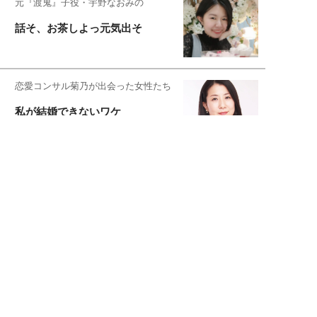
元『渡鬼』子役・宇野なおみの
話そ、お茶しよっ元気出そ
恋愛コンサル菊乃が出会った女性たち
私が結婚できないワケ
宇垣美里が映画への想いを綴る
宇垣美里の沼落ちシネマ
松本穂香が映画愛を語ります
銀幕ロンリーガール