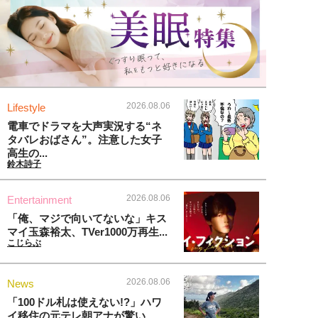
2026.08.06
Lifestyle
電車でドラマを大声実況する“ネ
タバレおばさん”。注意した女子
高生の...
鈴木詩子
2026.08.06
Entertainment
「俺、マジで向いてないな」キス
マイ玉森裕太、TVer1000万再生...
こじらぶ
2026.08.06
News
「100ドル札は使えない!?」ハワ
イ移住の元テレ朝アナが驚い