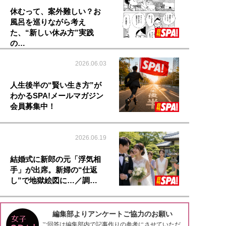
休むって、案外難しい？お
風呂を巡りながら考え
た、“新しい休み方”実践
の…
2026.06.03
人生後半の“賢い生き方”が
わかるSPA!メールマガジン
会員募集中！
2026.06.19
結婚式に新郎の元「浮気相
手」が出席。新婦の“仕返
し”で地獄絵図に…／調…