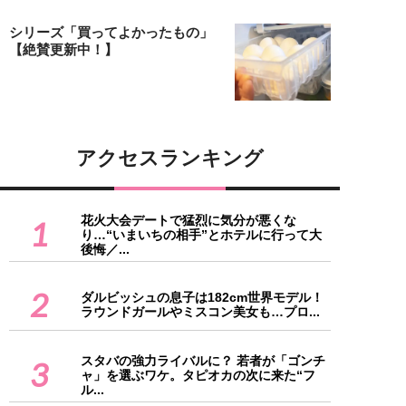
シリーズ「買ってよかったもの」
【絶賛更新中！】
アクセスランキング
花火大会デートで猛烈に気分が悪くな
1
り…“いまいちの相手”とホテルに行って大
後悔／...
2
ダルビッシュの息子は182cm世界モデル！
ラウンドガールやミスコン美女も…プロ...
スタバの強力ライバルに？ 若者が「ゴンチ
3
ャ」を選ぶワケ。タピオカの次に来た“フ
ル...