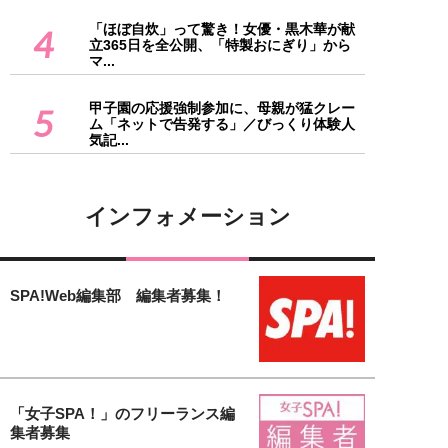
「ほぼ自炊」って驚き！女優・黒木華が献
4
立365日を全公開、「特製おにぎり」から
マ...
甲子園の応援強制参加に、母親が猛クレー
5
ム「ネットで告発する」／びっくり体験人
気記...
インフォメーション
SPA!Web編集部 編集者募集！
「女子SPA！」のフリーランス編
集者募集