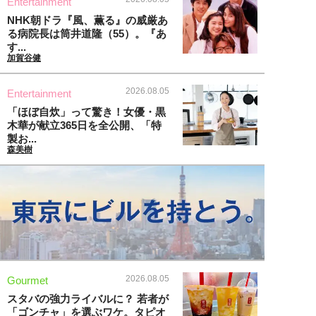
Entertainment
NHK朝ドラ『風、薫る』の威厳あ
る病院長は筒井道隆（55）。『あ
す...
加賀谷健
2026.08.05
Entertainment
「ほぼ自炊」って驚き！女優・黒
木華が献立365日を全公開、「特
製お...
森美樹
2026.08.05
Gourmet
スタバの強力ライバルに？ 若者が
「ゴンチャ」を選ぶワケ。タピオ