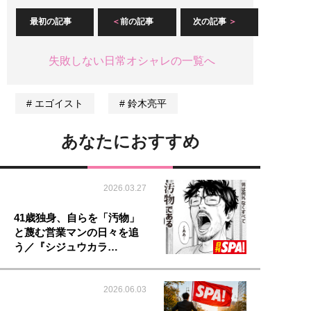
最初の記事
前の記事
次の記事
失敗しない日常オシャレの一覧へ
エゴイスト
鈴木亮平
あなたにおすすめ
2026.03.27
41歳独身、自らを「汚物」
と蔑む営業マンの日々を追
う／『シジュウカラ…
2026.06.03