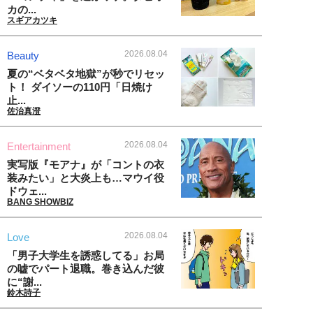
カの...
スギアカツキ
2026.08.04
Beauty
夏の“ベタベタ地獄”が秒でリセッ
ト！ ダイソーの110円「日焼け
止...
佐治真澄
2026.08.04
Entertainment
実写版『モアナ』が「コントの衣
装みたい」と大炎上も…マウイ役
ドウェ...
BANG SHOWBIZ
2026.08.04
Love
「男子大学生を誘惑してる」お局
の嘘でパート退職。巻き込んだ彼
に“謝...
鈴木詩子