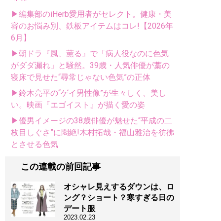
▶編集部のiHerb愛用者がセレクト。健康・美
容のお悩み別、鉄板アイテムはコレ!【2026年
6月】
▶朝ドラ『風、薫る』で「病人役なのに色気
がダダ漏れ」と騒然。39歳・人気俳優が藁の
寝床で見せた“尋常じゃない色気”の正体
▶鈴木亮平の“ゲイ男性像”が生々しく、美し
い。映画『エゴイスト』が描く愛の姿
▶優男イメージの38歳俳優が魅せた“平成の二
枚目しぐさ”に悶絶!木村拓哉・福山雅治を彷彿
とさせる色気
この連載の前回記事
オシャレ見えするダウンは、ロ
ング？ショート？寒すぎる日の
デート服
2023.02.23