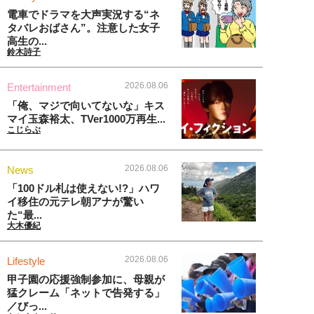
電車でドラマを大声実況する“ネ
タバレおばさん”。注意した女子
高生の...
鈴木詩子
2026.08.06
Entertainment
「俺、マジで向いてないな」キス
マイ玉森裕太、TVer1000万再生...
こじらぶ
2026.08.06
News
「100ドル札は使えない!?」ハワ
イ移住の元テレ朝アナが驚い
た“最...
大木優紀
2026.08.06
Lifestyle
甲子園の応援強制参加に、母親が
猛クレーム「ネットで告発する」
／びっ...