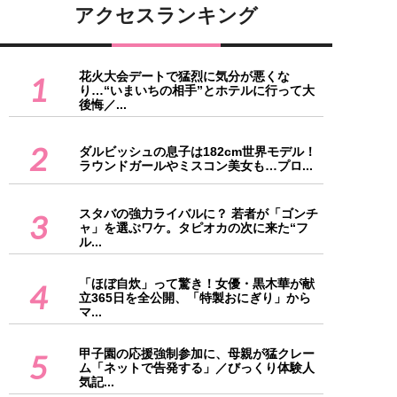
アクセスランキング
花火大会デートで猛烈に気分が悪くな
1
り…“いまいちの相手”とホテルに行って大
後悔／...
2
ダルビッシュの息子は182cm世界モデル！
ラウンドガールやミスコン美女も…プロ...
スタバの強力ライバルに？ 若者が「ゴンチ
3
ャ」を選ぶワケ。タピオカの次に来た“フ
ル...
「ほぼ自炊」って驚き！女優・黒木華が献
4
立365日を全公開、「特製おにぎり」から
マ...
甲子園の応援強制参加に、母親が猛クレー
5
ム「ネットで告発する」／びっくり体験人
気記...