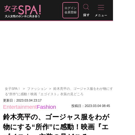
ログイン
会員登録
大人女性のホンネに向き合う
女子SPA！
ファッション
鈴木亮平の、ゴージャス服をわが物にす
る“所作”に感動！映画『エゴイスト』衣装の見どころ
更新日：2023.03.04 23:17
Entertainment
Fashion
投稿日：2023.03.04 08:45
鈴木亮平の、ゴージャス服をわが
物にする“所作”に感動！映画『エ