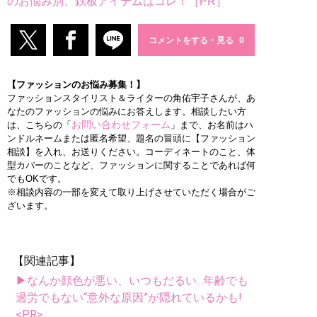
のお悩み別、鉄板アイテムはコレ！［PR］
コメントをする・見る
【ファッションのお悩み募集！】
ファッションスタイリスト＆ライターの角佑宇子さんが、あ
なたのファッションの悩みにお答えします。相談したい方
お問い合わせフォーム
は、こちらの「
」まで、お名前はハ
ンドルネームまたは匿名希望、題名の冒頭に【ファッション
相談】を入れ、お送りください。コーディネートのこと、体
型カバーのことなど、ファッションに関することであれば何
でもOKです。
※相談内容の一部を変えて取り上げさせていただく場合がご
ざいます。
【関連記事】
▶なんか顔色が悪い、いつもだるい...年齢でも
過労でもない“意外な原因”が隠れているかも!
<PR>