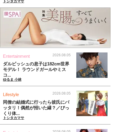
トシタカマサ
2026.08.05
Entertainment
ダルビッシュの息子は182cm世界
モデル！ ラウンドガールやミス
コ...
ゆるま 小林
2026.08.05
Lifestyle
同僚の結婚式に行ったら彼氏にバ
ッタリ！偶然が招いた縁？／びっ
くり体...
トシタカマサ
2026.08.05