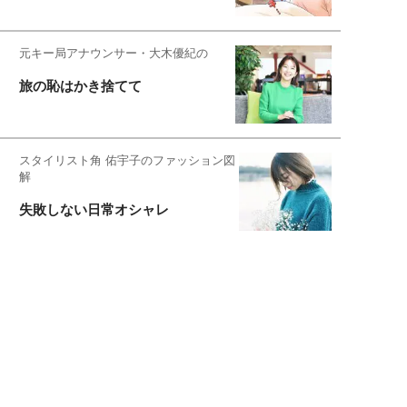
元キー局アナウンサー・大木優紀の
旅の恥はかき捨てて
スタイリスト角 佑宇子のファッション図
解
失敗しない日常オシャレ
元『渡鬼』子役・宇野なおみの
話そ、お茶しよっ元気出そ
恋愛コンサル菊乃が出会った女性たち