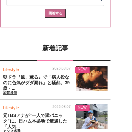
新着記事
2026.08.07
Lifestyle
NEW
朝ドラ『風、薫る』で「病人役な
のに色気がダダ漏れ」と騒然。39
歳・...
加賀谷健
2026.08.07
Lifestyle
NEW
元TBSアナが“一人で猛パニッ
ク”に。日ハム本拠地で遭遇した
「人気...
アンヌ遙香