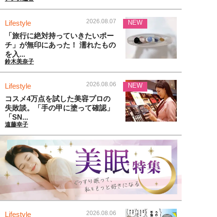
2026.08.07
Lifestyle
NEW
「旅行に絶対持っていきたいポー
チ」が無印にあった！ 濡れたもの
を入...
鈴木美奈子
2026.08.06
Lifestyle
NEW
コスメ4万点を試した美容プロの
失敗談。「手の甲に塗って確認」
「SN...
遠藤幸子
2026.08.06
Lifestyle